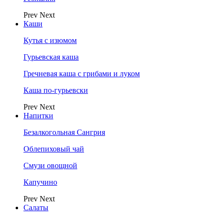
Prev
Next
Каши
Кутья с изюмом
Гурьевская каша
Гречневая каша с грибами и луком
Каша по-гурьевски
Prev
Next
Напитки
Безалкогольная Сангрия
Облепиховый чай
Смузи овощной
Капучино
Prev
Next
Салаты