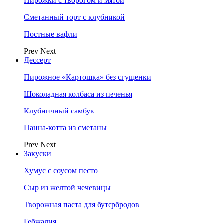
Пирожки с творогом и мятой
Сметанный торт с клубникой
Постные вафли
Prev
Next
Дессерт
Пирожное «Картошка» без сгущенки
Шоколадная колбаса из печенья
Клубничный самбук
Панна-котта из сметаны
Prev
Next
Закуски
Хумус с соусом песто
Сыр из желтой чечевицы
Творожная паста для бутербродов
Гебжалия