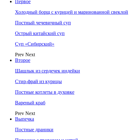
Первое
Холодный борщ с курицей и маринованной свеклой
Постный чечевичный суп
Острый китайский суп
Суп «Сибирский»
Prev
Next
Второе
Шашлык из сердечек индейки
Стир-фрай из курицы
Постные котлеты в духовке
Вареный краб
Prev
Next
Выпечка
Постные драники