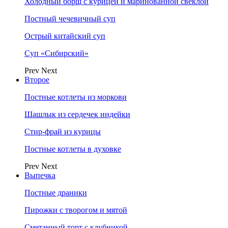
Холодный борщ с курицей и маринованной свеклой
Постный чечевичный суп
Острый китайский суп
Суп «Сибирский»
Prev
Next
Второе
Постные котлеты из моркови
Шашлык из сердечек индейки
Стир-фрай из курицы
Постные котлеты в духовке
Prev
Next
Выпечка
Постные драники
Пирожки с творогом и мятой
Сметанный торт с клубникой