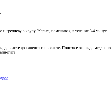
е.
о и гречневую крупу. Жарьте, помешивая, в течение 3-4 минут.
ды, доведите до кипения и посолите. Понизьте огонь до медленн
 аппетита!
адрес