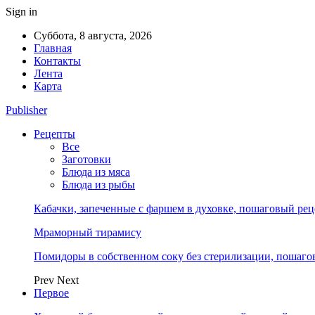
Sign in
Суббота, 8 августа, 2026
Главная
Контакты
Лента
Карта
Publisher
Рецепты
Все
Заготовки
Блюда из мяса
Блюда из рыбы
Кабачки, запеченные с фаршем в духовке, пошаговый реце
Мраморный тирамису
Помидоры в собственном соку без стерилизации, пошагов
Prev
Next
Первое