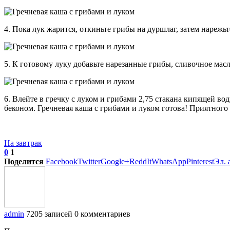
4. Пока лук жарится, откиньте грибы на дуршлаг, затем нарежьт
5. К готовому луку добавьте нарезанные грибы, сливочное масл
6. Влейте в гречку с луком и грибами 2,75 стакана кипящей во
беконом. Гречневая каша с грибами и луком готова! Приятного
На завтрак
0
1
Поделится
Facebook
Twitter
Google+
ReddIt
WhatsApp
Pinterest
Эл. 
admin
7205 записей
0 комментариев