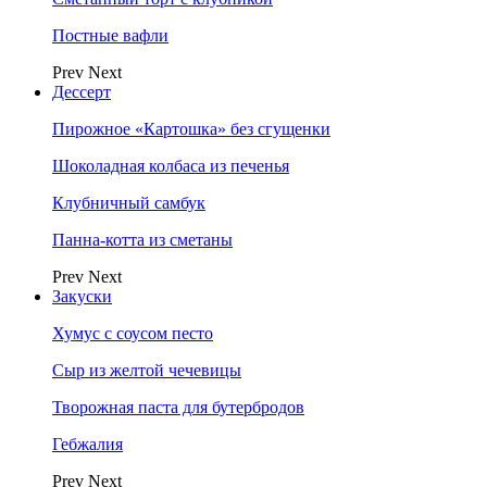
Постные вафли
Prev
Next
Дессерт
Пирожное «Картошка» без сгущенки
Шоколадная колбаса из печенья
Клубничный самбук
Панна-котта из сметаны
Prev
Next
Закуски
Хумус с соусом песто
Сыр из желтой чечевицы
Творожная паста для бутербродов
Гебжалия
Prev
Next