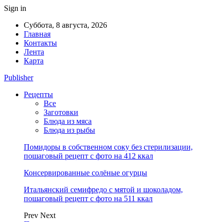
Sign in
Суббота, 8 августа, 2026
Главная
Контакты
Лента
Карта
Publisher
Рецепты
Все
Заготовки
Блюда из мяса
Блюда из рыбы
Помидоры в собственном соку без стерилизации,
пошаговый рецепт с фото на 412 ккал
Консервированные солёные огурцы
Итальянский семифредо с мятой и шоколадом,
пошаговый рецепт с фото на 511 ккал
Prev
Next