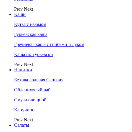
Prev
Next
Каши
Кутья с изюмом
Гурьевская каша
Гречневая каша с грибами и луком
Каша по-гурьевски
Prev
Next
Напитки
Безалкогольная Сангрия
Облепиховый чай
Смузи овощной
Капучино
Prev
Next
Салаты