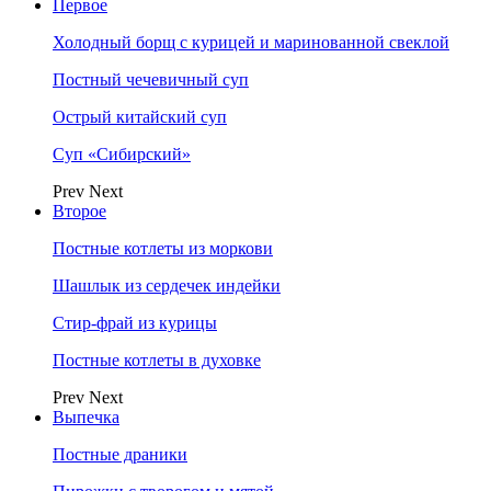
Первое
Холодный борщ с курицей и маринованной свеклой
Постный чечевичный суп
Острый китайский суп
Суп «Сибирский»
Prev
Next
Второе
Постные котлеты из моркови
Шашлык из сердечек индейки
Стир-фрай из курицы
Постные котлеты в духовке
Prev
Next
Выпечка
Постные драники