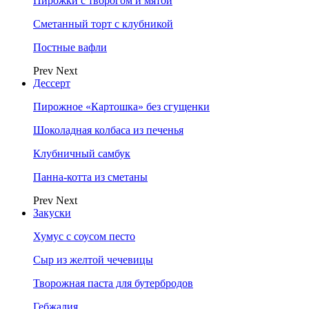
Пирожки с творогом и мятой
Сметанный торт с клубникой
Постные вафли
Prev
Next
Дессерт
Пирожное «Картошка» без сгущенки
Шоколадная колбаса из печенья
Клубничный самбук
Панна-котта из сметаны
Prev
Next
Закуски
Хумус с соусом песто
Сыр из желтой чечевицы
Творожная паста для бутербродов
Гебжалия