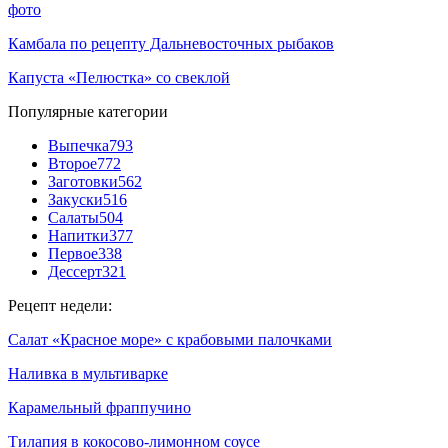
фото
Камбала по рецепту Дальневосточных рыбаков
Капуста «Пелюстка» со свеклой
Популярные категории
Выпечка
793
Второе
772
Заготовки
562
Закуски
516
Салаты
504
Напитки
377
Первое
338
Дессерт
321
Рецепт недели:
Cалат «Красное море» с крабовыми палочками
Наливка в мультиварке
Карамельный фраппучино
Тилапия в кокосово-лимонном соусе