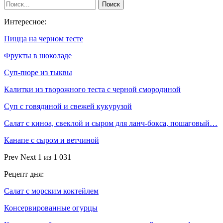
Интересное:
Пицца на черном тесте
Фрукты в шоколаде
Суп-пюре из тыквы
Калитки из творожного теста с черной смородиной
Суп с говядиной и свежей кукурузой
Салат с киноа, свеклой и сыром для ланч-бокса, пошаговый…
Канапе с сыром и ветчиной
Prev
Next
1 из 1 031
Рецепт дня:
Салат с морским коктейлем
Консервированные огурцы