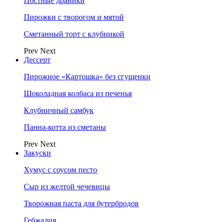
Постные драники
Пирожки с творогом и мятой
Сметанный торт с клубникой
Prev
Next
Дессерт
Пирожное «Картошка» без сгущенки
Шоколадная колбаса из печенья
Клубничный самбук
Панна-котта из сметаны
Prev
Next
Закуски
Хумус с соусом песто
Сыр из желтой чечевицы
Творожная паста для бутербродов
Гебжалия