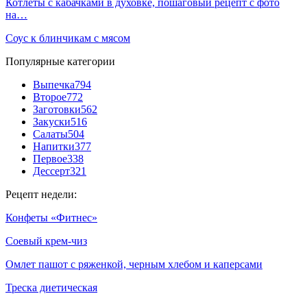
Котлеты с кабачками в духовке, пошаговый рецепт с фото
на…
Соус к блинчикам с мясом
Популярные категории
Выпечка
794
Второе
772
Заготовки
562
Закуски
516
Салаты
504
Напитки
377
Первое
338
Дессерт
321
Рецепт недели:
Конфеты «Фитнес»
Соевый крем-чиз
Омлет пашот с ряженкой, черным хлебом и каперсами
Треска диетическая