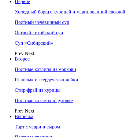
Первое
Холодный борщ с курицей и маринованной свеклой
Постный чечевичный суп
Острый китайский суп
Суп «Сибирский»
Prev
Next
Второе
Постные котлеты из моркови
Шашлык из сердечек индейки
Стир-фрай из курицы
Постные котлеты в духовке
Prev
Next
Выпечка
Тарт с черри и сыром