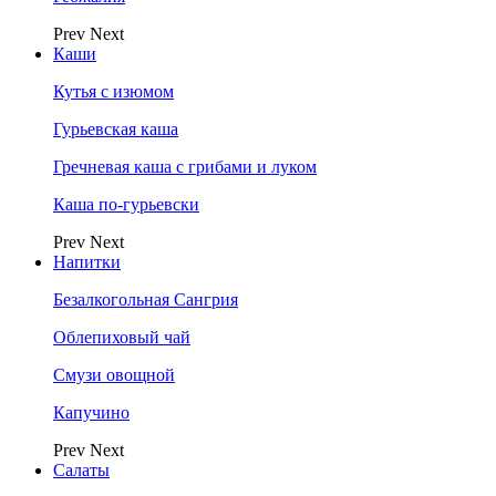
Prev
Next
Каши
Кутья с изюмом
Гурьевская каша
Гречневая каша с грибами и луком
Каша по-гурьевски
Prev
Next
Напитки
Безалкогольная Сангрия
Облепиховый чай
Смузи овощной
Капучино
Prev
Next
Салаты