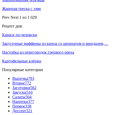
Жареная треска с эзме
Prev
Next
1 из 1 029
Рецепт дня:
Караси по-чеховски
Закусочные маффины из киноа со шпинатом и миндалем,…
Настойка из перегородок грецкого ореха
Картофельные клёцки
Популярные категории
Выпечка
793
Второе
772
Заготовки
562
Закуски
516
Салаты
504
Напитки
377
Первое
338
Дессерт
321