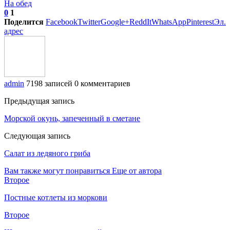
На обед
0
1
Поделится
Facebook
Twitter
Google+
ReddIt
WhatsApp
Pinterest
Эл.
адрес
admin
7198 записей
0 комментариев
Предыдущая запись
Морской окунь, запеченный в сметане
Следующая запись
Салат из ледяного гриба
Вам также могут понравиться
Еще от автора
Второе
Постные котлеты из моркови
Второе