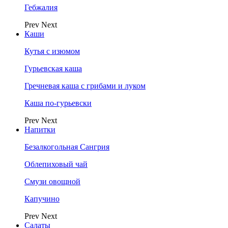
Гебжалия
Prev
Next
Каши
Кутья с изюмом
Гурьевская каша
Гречневая каша с грибами и луком
Каша по-гурьевски
Prev
Next
Напитки
Безалкогольная Сангрия
Облепиховый чай
Смузи овощной
Капучино
Prev
Next
Салаты