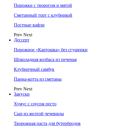
Пирожки с творогом и мятой
Сметанный торт с клубникой
Постные вафли
Prev
Next
Дессерт
Пирожное «Картошка» без сгущенки
Шоколадная колбаса из печенья
Клубничный самбук
Панна-котта из сметаны
Prev
Next
Закуски
Хумус с соусом песто
Сыр из желтой чечевицы
Творожная паста для бутербродов