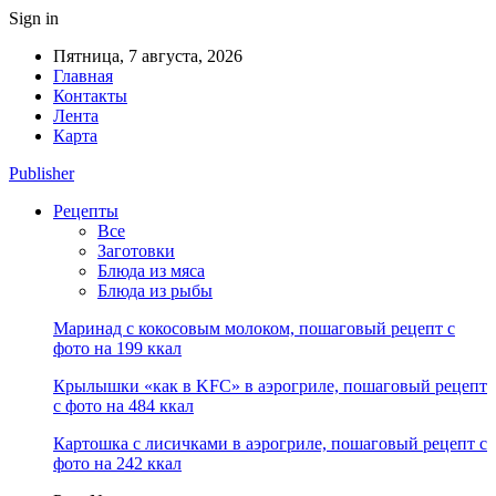
Sign in
Пятница, 7 августа, 2026
Главная
Контакты
Лента
Карта
Publisher
Рецепты
Все
Заготовки
Блюда из мяса
Блюда из рыбы
Маринад с кокосовым молоком, пошаговый рецепт с
фото на 199 ккал
Крылышки «как в KFC» в аэрогриле, пошаговый рецепт
с фото на 484 ккал
Картошка с лисичками в аэрогриле, пошаговый рецепт с
фото на 242 ккал