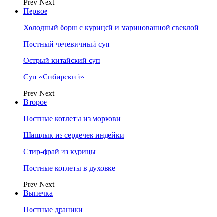
Prev
Next
Первое
Холодный борщ с курицей и маринованной свеклой
Постный чечевичный суп
Острый китайский суп
Суп «Сибирский»
Prev
Next
Второе
Постные котлеты из моркови
Шашлык из сердечек индейки
Стир-фрай из курицы
Постные котлеты в духовке
Prev
Next
Выпечка
Постные драники