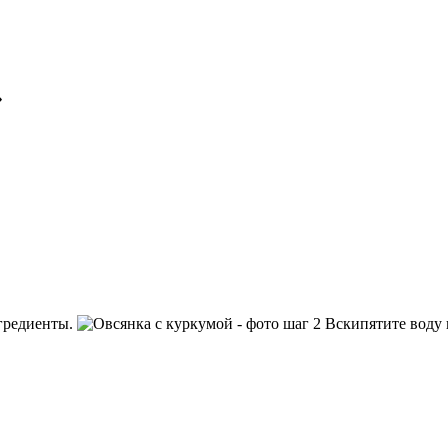
»
гредиенты.
Вскипятите воду 