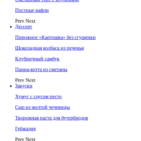
Постные вафли
Prev
Next
Дессерт
Пирожное «Картошка» без сгущенки
Шоколадная колбаса из печенья
Клубничный самбук
Панна-котта из сметаны
Prev
Next
Закуски
Хумус с соусом песто
Сыр из желтой чечевицы
Творожная паста для бутербродов
Гебжалия
Prev
Next