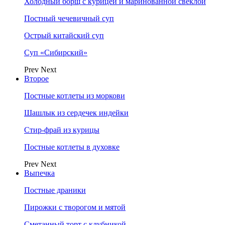
Холодный борщ с курицей и маринованной свеклой
Постный чечевичный суп
Острый китайский суп
Суп «Сибирский»
Prev
Next
Второе
Постные котлеты из моркови
Шашлык из сердечек индейки
Стир-фрай из курицы
Постные котлеты в духовке
Prev
Next
Выпечка
Постные драники
Пирожки с творогом и мятой
Сметанный торт с клубникой