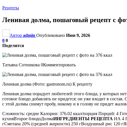
Рецепты
Ленивая долма, пошаговый рецепт с фот
Автор
admin
Опубликовано
Июн 9, 2026
0
0
Поделится
Татьяна Сотникова 0Комментировать
Ленивая долма (Фото: gastronom.ru) К рецепту
Ленивая долма порадует любителей этого блюда, у которых нет
готовое блюдо добавлять не придется: он уже входит в состав. 
с этой долмы снимут пробу, никому и в голову не придет жалов
Сложность: средне Калории: 376.02 ккал/порция Порций: 4 Гот
кухняВторое блюдоДолма
ИНГРЕДИЕНТЫ РЕЦЕПТА
НА 4 П
гСметана 20% (средней жирности) 250 гВоздушный рис 120 гЯ