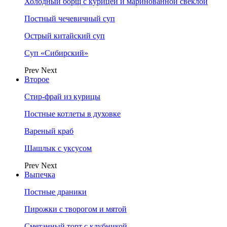
Холодный борщ с курицей и маринованной свеклой
Постный чечевичный суп
Острый китайский суп
Суп «Сибирский»
Prev
Next
Второе
Стир-фрай из курицы
Постные котлеты в духовке
Вареный краб
Шашлык с уксусом
Prev
Next
Выпечка
Постные драники
Пирожки с творогом и мятой
Сметанный торт с клубникой