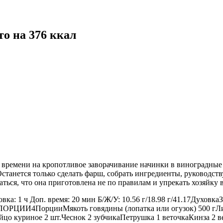
о на 376 ккал
 времени на кропотливое заворачивание начинки в виноградные 
Останется только сделать фарш, собрать ингредиенты, руководству
аться, что она приготовлена не по правилам и упрекать хозяйку
овка: 1 ч Доп. время: 20 мин Б/Ж/У: 10.56 г/18.98 г/41.17Духо
ОРЦИИ4ПорцииМякоть говядины (лопатка или огузок) 500 гЛис
йцо куриное 2 шт.Чеснок 2 зубчикаПетрушка 1 веточкаКинза 2 