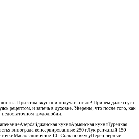
листья. При этом вкус они получат тот же! Причем даже соус в
ясь рецептом, и запечь в духовке. Уверены, что после того, как
 в недостаточном трудолюбии.
вкаЗапеканиеАзербайджанская кухняАрмянская кухняТурецкая
тья винограда консервированные 250 гЛук репчатый 150
веточкиМасло сливочное 10 гСоль по вкусуПерец чёрный