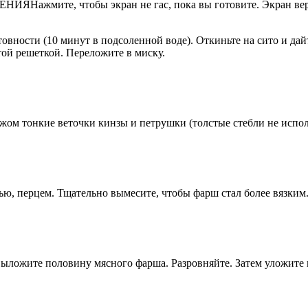
ЯНажмите, чтобы экран не гас, пока вы готовите. Экран верн
овности (10 минут в подсоленной воде). Откиньте на сито и дай
той решеткой. Переложите в миску.
ожом тонкие веточки кинзы и петрушки (толстые стебли не испол
ю, перцем. Тщательно вымесите, чтобы фарш стал более вязким
Выложите половину мясного фарша. Разровняйте. Затем уложите