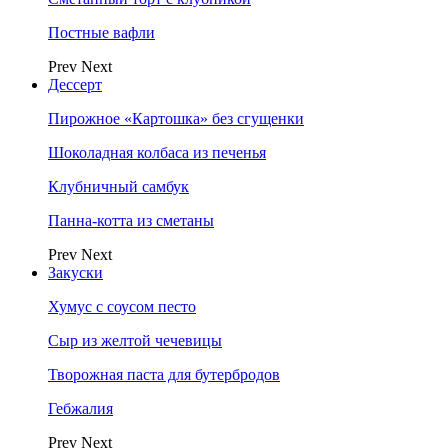
Постные вафли
Prev
Next
Дессерт
Пирожное «Картошка» без сгущенки
Шоколадная колбаса из печенья
Клубничный самбук
Панна-котта из сметаны
Prev
Next
Закуски
Хумус с соусом песто
Сыр из желтой чечевицы
Творожная паста для бутербродов
Гебжалия
Prev
Next