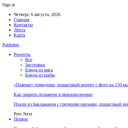
Sign in
Четверг, 6 августа, 2026
Главная
Контакты
Лента
Карта
Publisher
Рецепты
Все
Заготовки
Блюда из мяса
Блюда из рыбы
«Пьяные» помидоры, пошаговый рецепт с фото на 150 кк
Как сварить пельмени в микроволновке
Пхали из баклажанов с грецкими орехами, пошаговый ре
Prev
Next
Первое