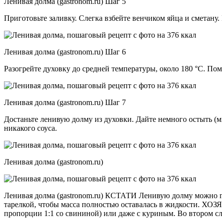
Ленивая долма (gastronom.ru) Шаг 5
Приготовьте заливку. Слегка взбейте венчиком яйца и сметан
Ленивая долма (gastronom.ru) Шаг 6
Разогрейте духовку до средней температуры, около 180 °C. По
Ленивая долма (gastronom.ru) Шаг 7
Достаньте ленивую долму из духовки. Дайте немного остыть (ми
никакого соуса.
Ленивая долма (gastronom.ru)
Ленивая долма (gastronom.ru) КСТАТИ Ленивую долму можно го
тарелкой, чтобы масса полностью оставалась в жидкости. Х
пропорции 1:1 со свининой) или даже с куриным. Во втором слу