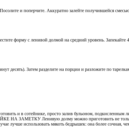
у. Посолите и поперчите. Аккуратно залейте получившейся смес
местите форму с ленивой долмой на средний уровень. Запекайте
нут десять). Затем разделите на порции и разложите по тарелка
товить и в сотейнике, просто залив бульоном, подкисленным л
ОЗЯЙКЕ НА ЗАМЕТКУ Ленивую долму можно приготовить не тольк
чае лучше использовать мякоть бедрышек: она более сочная, чем