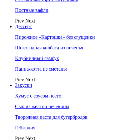
Постные вафли
Prev
Next
Дессерт
Пирожное «Картошка» без сгущенки
Шоколадная колбаса из печенья
Клубничный самбук
Панна-котта из сметаны
Prev
Next
Закуски
Хумус с соусом песто
Сыр из желтой чечевицы
Творожная паста для бутербродов
Гебжалия
Prev
Next