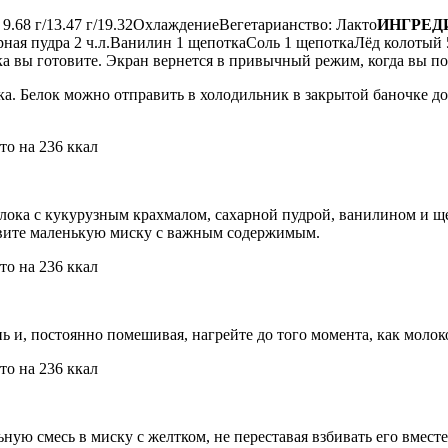
 9.68 г/13.47 г/19.32ОхлаждениеВегетарианство: Лакто
ИНГРЕД
рная пудра 2 ч.л.Ванилин 1 щепоткаСоль 1 щепоткаЛёд колотый 
ы готовите. Экран вернется в привычный режим, когда вы по
ка. Белок можно отправить в холодильник в закрытой баночке д
ока с кукурузным крахмалом, сахарной пудрой, ванилином и щ
авите маленькую миску с важным содержимым.
и, постоянно помешивая, нагрейте до того момента, как молоко 
ную смесь в миску с желтком, не переставая взбивать его вмес