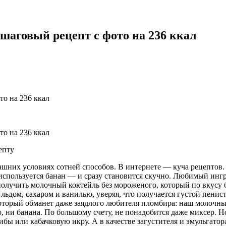
шаговый рецепт с фото на 236 ккал
епту
шних условиях сотней способов. В интернете — куча рецептов
ля используется банан — и сразу становится скучно. Любимый и
 получить молочный коктейль без мороженого, который по вкусу
 льдом, сахаром и ванилью, уверяя, что получается густой пени
оторый обманет даже заядлого любителя пломбира: наш молочный
, ни банана. По большому счету, не понадобится даже миксер. Н
бы или кабачковую икру. А в качестве загустителя и эмульгато