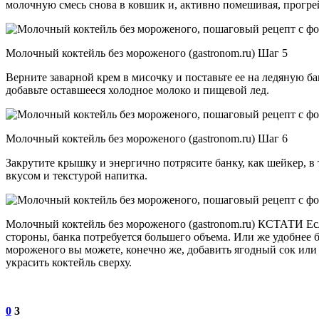
молочную смесь снова в ковшик и, активно помешивая, прогрейт
Moлочный коктейль без мороженого (gastronom.ru) Шаг 5
Верните заварной крем в мисочку и поставьте ее на ледяную 
добавьте оставшееся холодное молоко и пищевой лед.
Moлочный коктейль без мороженого (gastronom.ru) Шаг 6
Закрутите крышку и энергично потрясите банку, как шейкер, в
вкусом и текстурой напитка.
Moлочный коктейль без мороженого (gastronom.ru) КСТАТИ Если 
стороны, банка потребуется большего объема. Или же удобне
мороженого вы можете, конечно же, добавить ягодный сок ил
украсить коктейль сверху.
0
3