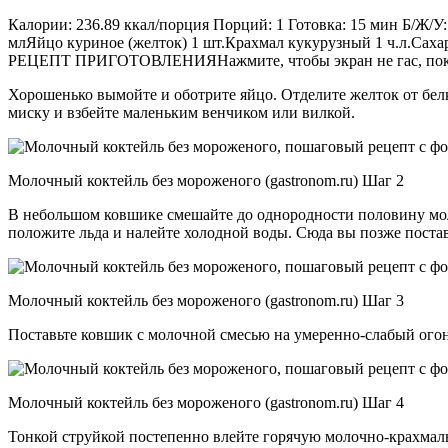
Калории: 236.89 ккал/порция Порций: 1 Готовка: 15 мин Б/Ж/У:
млЯйцо куриное (желток) 1 шт.Крахмал кукурузный 1 ч.л.Саха
РЕЦЕПТ ПРИГОТОВЛЕНИЯНажмите, чтобы экран не гас, пока в
Хорошенько вымойте и оботрите яйцо. Отделите желток от бел
миску и взбейте маленьким венчиком или вилкой.
Moлочный коктейль без мороженого (gastronom.ru) Шаг 2
В небольшом ковшике смешайте до однородности половину мол
положите льда и налейте холодной воды. Сюда вы позже пост
Moлочный коктейль без мороженого (gastronom.ru) Шаг 3
Поставьте ковшик с молочной смесью на умеренно-слабый огонь 
Moлочный коктейль без мороженого (gastronom.ru) Шаг 4
Тонкой струйкой постепенно влейте горячую молочно-крахмаль