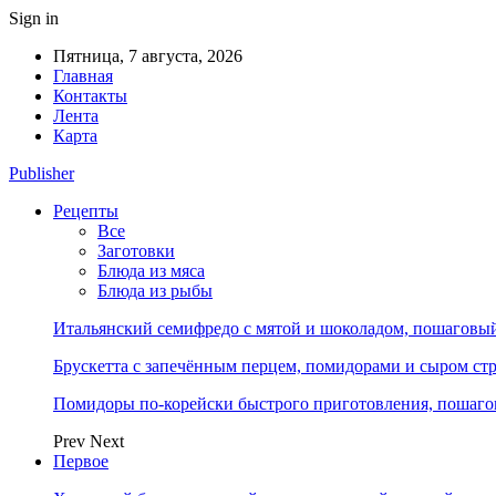
Sign in
Пятница, 7 августа, 2026
Главная
Контакты
Лента
Карта
Publisher
Рецепты
Все
Заготовки
Блюда из мяса
Блюда из рыбы
Итальянский семифредо с мятой и шоколадом, пошаговый 
Брускетта с запечённым перцем, помидорами и сыром стр
Помидоры по-корейски быстрого приготовления, пошагов
Prev
Next
Первое