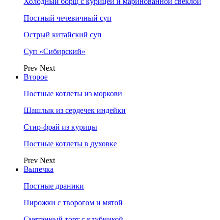
Холодный борщ с курицей и маринованной свеклой
Постный чечевичный суп
Острый китайский суп
Суп «Сибирский»
Prev
Next
Второе
Постные котлеты из моркови
Шашлык из сердечек индейки
Стир-фрай из курицы
Постные котлеты в духовке
Prev
Next
Выпечка
Постные драники
Пирожки с творогом и мятой
Сметанный торт с клубникой