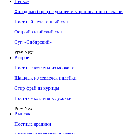
Первое
Холодный борщ с курицей и маринованной свеклой
Постный чечевичный суп
Острый китайский суп
Суп «Сибирский»
Prev
Next
Второе
Постные котлеты из моркови
Шашлык из сердечек индейки
Стир-фрай из курицы
Постные котлеты в духовке
Prev
Next
Выпечка
Постные драники