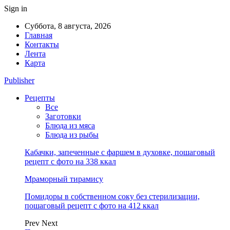
Sign in
Суббота, 8 августа, 2026
Главная
Контакты
Лента
Карта
Publisher
Рецепты
Все
Заготовки
Блюда из мяса
Блюда из рыбы
Кабачки, запеченные с фаршем в духовке, пошаговый
рецепт с фото на 338 ккал
Мраморный тирамису
Помидоры в собственном соку без стерилизации,
пошаговый рецепт с фото на 412 ккал
Prev
Next