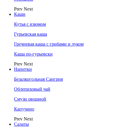
Prev
Next
Каши
Кутья с изюмом
Гурьевская каша
Гречневая каша с грибами и луком
Каша по-гурьевски
Prev
Next
Напитки
Безалкогольная Сангрия
Облепиховый чай
Смузи овощной
Капучино
Prev
Next
Салаты