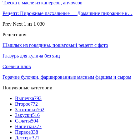
Треска в масле из каперсов, анчоусов
Рецепт: Пирожные пасхальные — Домашние пирожные к…
Prev
Next
1 из 1 030
Рецепт дня:
Шашлык из говядины, пошаговый рецепт с фото
Глазурь для кулича без яиц
Соевый плов
Горячие булочки, фаршированные мясным фаршем и сыром
Популярные категории
Выпечка
793
Второе
772
Заготовки
562
Закуски
516
Салаты
504
Напитки
377
Первое
338
Дессерт
321