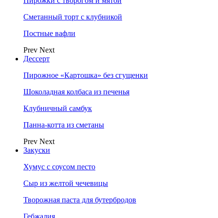
Пирожки с творогом и мятой
Сметанный торт с клубникой
Постные вафли
Prev
Next
Дессерт
Пирожное «Картошка» без сгущенки
Шоколадная колбаса из печенья
Клубничный самбук
Панна-котта из сметаны
Prev
Next
Закуски
Хумус с соусом песто
Сыр из желтой чечевицы
Творожная паста для бутербродов
Гебжалия