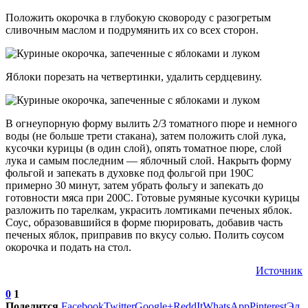
Положить окорочка в глубокую сковороду с разогретым
сливочным маслом и подрумянить их со всех сторон.
Яблоки порезать на четвертинки, удалить сердцевину.
В огнеупорную форму вылить 2/3 томатного пюре и немного
воды (не больше трети стакана), затем положить слой лука,
кусочки курицы (в один слой), опять томатное пюре, слой
лука и самым последним — яблочный слой. Накрыть форму
фольгой и запекать в духовке под фольгой при 190С
примерно 30 минут, затем убрать фольгу и запекать до
готовности мяса при 200С. Готовые румяные кусочки курицы
разложить по тарелкам, украсить ломтиками печеных яблок.
Соус, образовавшийся в форме пюрировать, добавив часть
печеных яблок, приправив по вкусу солью. Полить соусом
окорочка и подать на стол.
Источник
0
1
Поделится
Facebook
Twitter
Google+
ReddIt
WhatsApp
Pinterest
Эл.