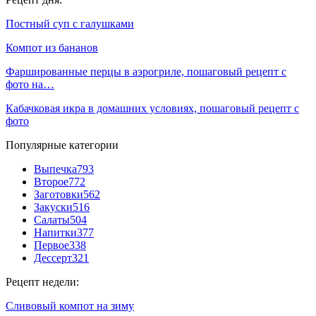
Постный суп с галушками
Компот из бананов
Фаршированные перцы в аэрогриле, пошаговый рецепт с
фото на…
Кабачковая икра в домашних условиях, пошаговый рецепт с
фото
Популярные категории
Выпечка
793
Второе
772
Заготовки
562
Закуски
516
Салаты
504
Напитки
377
Первое
338
Дессерт
321
Рецепт недели:
Сливовый компот на зиму