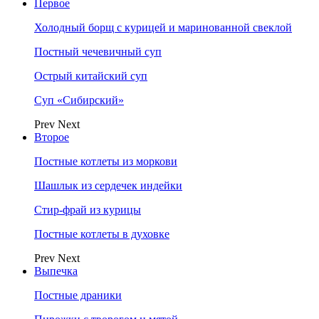
Первое
Холодный борщ с курицей и маринованной свеклой
Постный чечевичный суп
Острый китайский суп
Суп «Сибирский»
Prev
Next
Второе
Постные котлеты из моркови
Шашлык из сердечек индейки
Стир-фрай из курицы
Постные котлеты в духовке
Prev
Next
Выпечка
Постные драники