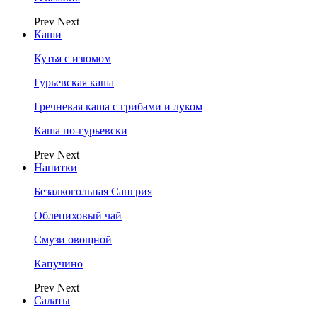
Prev
Next
Каши
Кутья с изюмом
Гурьевская каша
Гречневая каша с грибами и луком
Каша по-гурьевски
Prev
Next
Напитки
Безалкогольная Сангрия
Облепиховый чай
Смузи овощной
Капучино
Prev
Next
Салаты