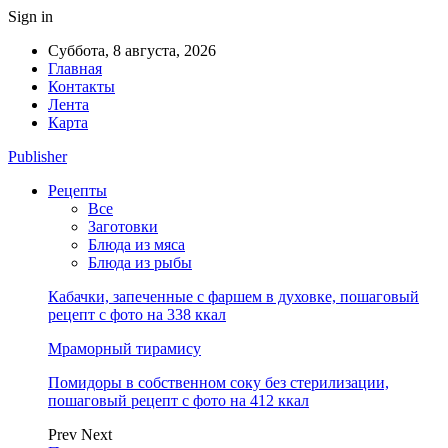
Sign in
Суббота, 8 августа, 2026
Главная
Контакты
Лента
Карта
Publisher
Рецепты
Все
Заготовки
Блюда из мяса
Блюда из рыбы
Кабачки, запеченные с фаршем в духовке, пошаговый
рецепт с фото на 338 ккал
Мраморный тирамису
Помидоры в собственном соку без стерилизации,
пошаговый рецепт с фото на 412 ккал
Prev
Next