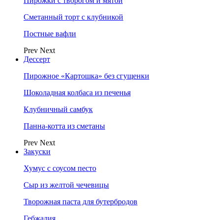
Пирожки с творогом и мятой
Сметанный торт с клубникой
Постные вафли
Prev
Next
Дессерт
Пирожное «Картошка» без сгущенки
Шоколадная колбаса из печенья
Клубничный самбук
Панна-котта из сметаны
Prev
Next
Закуски
Хумус с соусом песто
Сыр из желтой чечевицы
Творожная паста для бутербродов
Гебжалия