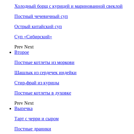
Холодный борщ с курицей и маринованной свеклой
Постный чечевичный суп
Острый китайский суп
Суп «Сибирский»
Prev
Next
Второе
Постные котлеты из моркови
Шашлык из сердечек индейки
Стир-фрай из курицы
Постные котлеты в духовке
Prev
Next
Выпечка
Тарт с черри и сыром
Постные драники