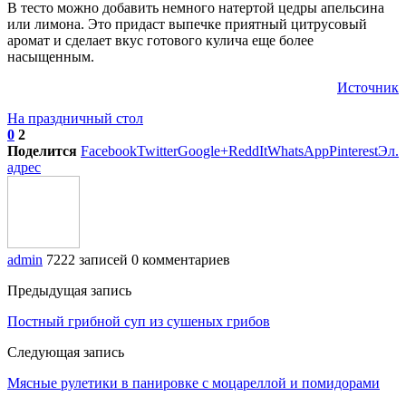
В тесто можно добавить немного натертой цедры апельсина
или лимона. Это придаст выпечке приятный цитрусовый
аромат и сделает вкус готового кулича еще более
насыщенным.
Источник
На праздничный стол
0
2
Поделится
Facebook
Twitter
Google+
ReddIt
WhatsApp
Pinterest
Эл.
адрес
admin
7222 записей
0 комментариев
Предыдущая запись
Постный грибной суп из сушеных грибов
Следующая запись
Мясные рулетики в панировке с моцареллой и помидорами