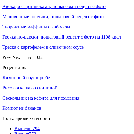
Авокадо с артишоками, пошаговый рецепт с фото
Мгновенные пончики, пошаговый рецепт с фото
Творожные маффины с кабачком
Гречка по-царски, пошаговый рецепт с фото на 1108 ккал
Треска с картофелем в сливочном соусе
Prev
Next
1 из 1 032
Рецепт дня:
Лимонный соус к рыбе
Рисовая каша со свининой
Свекольник на кефире для похудения
Компот из бананов
Популярные категории
Выпечка
794
Второе
772