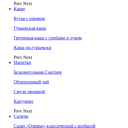
Prev
Next
Каши
Кутья с изюмом
Гурьевская каша
Гречневая каша с грибами и луком
Каша по-гурьевски
Prev
Next
Напитки
Безалкогольная Сангрия
Облепиховый чай
Смузи овощной
Капучино
Prev
Next
Салаты
Салат «Оливье» классический с колбасой