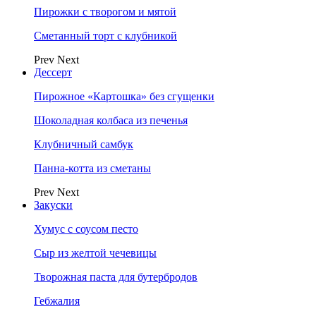
Пирожки с творогом и мятой
Сметанный торт с клубникой
Prev
Next
Дессерт
Пирожное «Картошка» без сгущенки
Шоколадная колбаса из печенья
Клубничный самбук
Панна-котта из сметаны
Prev
Next
Закуски
Хумус с соусом песто
Сыр из желтой чечевицы
Творожная паста для бутербродов
Гебжалия