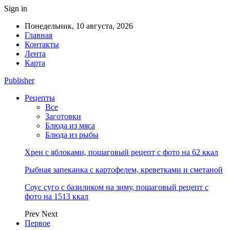
Sign in
Понедельник, 10 августа, 2026
Главная
Контакты
Лента
Карта
Publisher
Рецепты
Все
Заготовки
Блюда из мяса
Блюда из рыбы
Хрен с яблоками, пошаговый рецепт с фото на 62 ккал
Рыбная запеканка с картофелем, креветками и сметаной
Соус суго с базиликом на зиму, пошаговый рецепт с
фото на 1513 ккал
Prev
Next
Первое