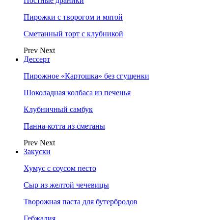
Постные драники
Пирожки с творогом и мятой
Сметанный торт с клубникой
Prev
Next
Дессерт
Пирожное «Картошка» без сгущенки
Шоколадная колбаса из печенья
Клубничный самбук
Панна-котта из сметаны
Prev
Next
Закуски
Хумус с соусом песто
Сыр из желтой чечевицы
Творожная паста для бутербродов
Гебжалия