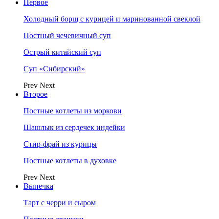
Первое
Холодный борщ с курицей и маринованной свеклой
Постный чечевичный суп
Острый китайский суп
Суп «Сибирский»
Prev
Next
Второе
Постные котлеты из моркови
Шашлык из сердечек индейки
Стир-фрай из курицы
Постные котлеты в духовке
Prev
Next
Выпечка
Тарт с черри и сыром