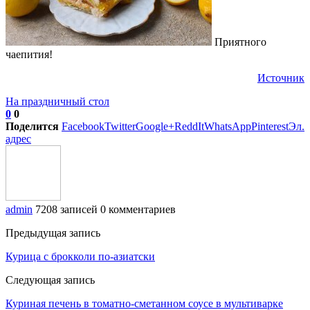
Приятного
чаепития!
Источник
На праздничный стол
0
0
Поделится
Facebook
Twitter
Google+
ReddIt
WhatsApp
Pinterest
Эл.
адрес
admin
7208 записей
0 комментариев
Предыдущая запись
Курица с брокколи по-азиатски
Следующая запись
Куриная печень в томатно-сметанном соусе в мультиварке