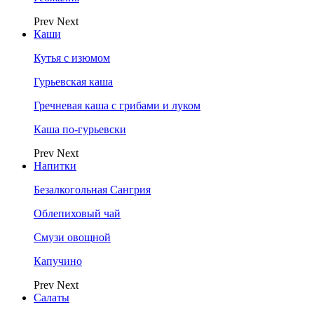
Prev
Next
Каши
Кутья с изюмом
Гурьевская каша
Гречневая каша с грибами и луком
Каша по-гурьевски
Prev
Next
Напитки
Безалкогольная Сангрия
Облепиховый чай
Смузи овощной
Капучино
Prev
Next
Салаты