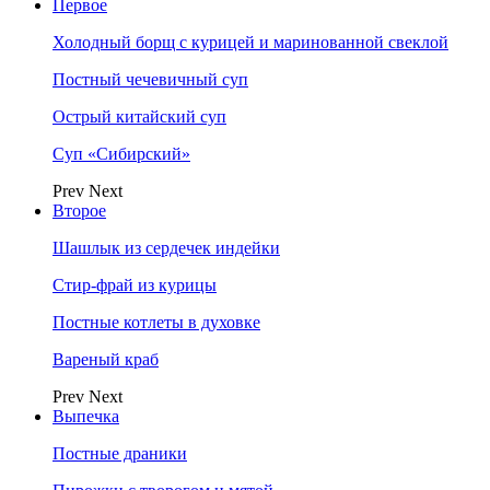
Первое
Холодный борщ с курицей и маринованной свеклой
Постный чечевичный суп
Острый китайский суп
Суп «Сибирский»
Prev
Next
Второе
Шашлык из сердечек индейки
Стир-фрай из курицы
Постные котлеты в духовке
Вареный краб
Prev
Next
Выпечка
Постные драники