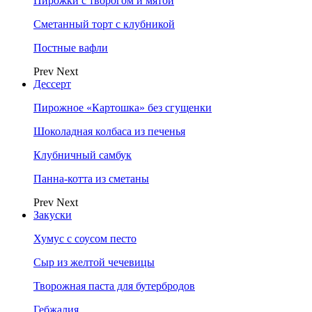
Пирожки с творогом и мятой
Сметанный торт с клубникой
Постные вафли
Prev
Next
Дессерт
Пирожное «Картошка» без сгущенки
Шоколадная колбаса из печенья
Клубничный самбук
Панна-котта из сметаны
Prev
Next
Закуски
Хумус с соусом песто
Сыр из желтой чечевицы
Творожная паста для бутербродов
Гебжалия