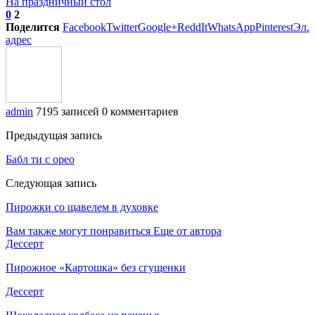
На праздничный стол
0
2
Поделится
Facebook
Twitter
Google+
ReddIt
WhatsApp
Pinterest
Эл.
адрес
admin
7195 записей
0 комментариев
Предыдущая запись
Бабл ти с орео
Следующая запись
Пирожки со щавелем в духовке
Вам также могут понравиться
Еще от автора
Дессерт
Пирожное «Картошка» без сгущенки
Дессерт