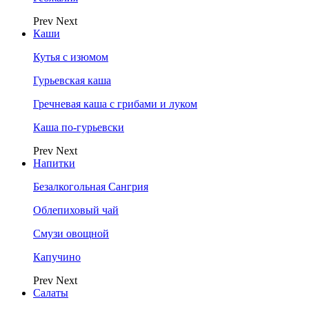
Prev
Next
Каши
Кутья с изюмом
Гурьевская каша
Гречневая каша с грибами и луком
Каша по-гурьевски
Prev
Next
Напитки
Безалкогольная Сангрия
Облепиховый чай
Смузи овощной
Капучино
Prev
Next
Салаты