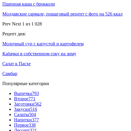
Пшенная каша с брокколи
Молдавские сармале, пошаговый рецепт с фото на 526 ккал
Prev
Next
1 из 1 028
Рецепт дня:
Молочный суп с капустой и картофелем
Кабачки в собственном соку на зиму
Салат к Пасхе
Самбар
Популярные категории
Выпечка
793
Второе
771
Заготовки
562
Закуски
516
Салаты
504
Напитки
377
Первое
338
Дессерт
321