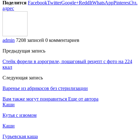
Поделится
Facebook
Twitter
Google+
ReddIt
WhatsApp
Pinterest
Эл.
адрес
admin
7208 записей
0 комментариев
Предыдущая запись
Стейк форели в аэрогриле, пошаговый рецепт с фото на 224
ккал
Следующая запись
Варенье из абрикосов без стерилизации
Вам также могут понравиться
Еще от автора
Каши
Кутья с изюмом
Каши
Гурьевская каша