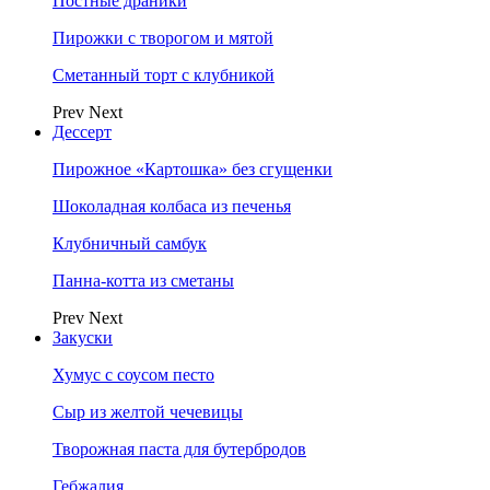
Постные драники
Пирожки с творогом и мятой
Сметанный торт с клубникой
Prev
Next
Дессерт
Пирожное «Картошка» без сгущенки
Шоколадная колбаса из печенья
Клубничный самбук
Панна-котта из сметаны
Prev
Next
Закуски
Хумус с соусом песто
Сыр из желтой чечевицы
Творожная паста для бутербродов
Гебжалия