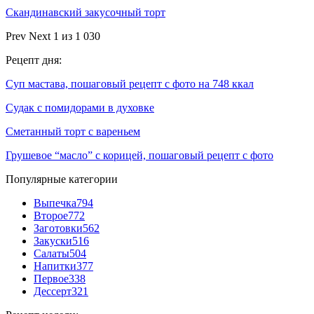
Скандинавский закусочный торт
Prev
Next
1 из 1 030
Рецепт дня:
Суп мастава, пошаговый рецепт с фото на 748 ккал
Судак с помидорами в духовке
Сметанный торт с вареньем
Грушевое “масло” с корицей, пошаговый рецепт с фото
Популярные категории
Выпечка
794
Второе
772
Заготовки
562
Закуски
516
Салаты
504
Напитки
377
Первое
338
Дессерт
321