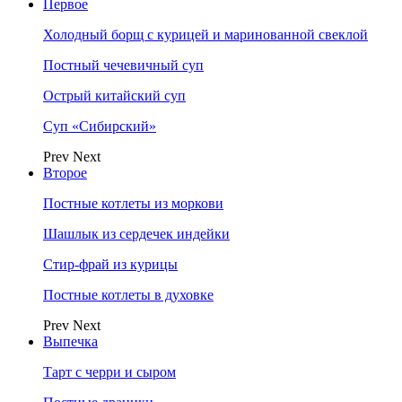
Первое
Холодный борщ с курицей и маринованной свеклой
Постный чечевичный суп
Острый китайский суп
Суп «Сибирский»
Prev
Next
Второе
Постные котлеты из моркови
Шашлык из сердечек индейки
Стир-фрай из курицы
Постные котлеты в духовке
Prev
Next
Выпечка
Тарт с черри и сыром