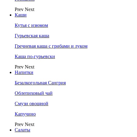
Prev
Next
Каши
Кутья с изюмом
Гурьевская каша
Гречневая каша с грибами и луком
Каша по-гурьевски
Prev
Next
Напитки
Безалкогольная Сангрия
Облепиховый чай
Смузи овощной
Капучино
Prev
Next
Салаты