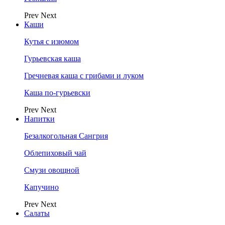
Prev
Next
Каши
Кутья с изюмом
Гурьевская каша
Гречневая каша с грибами и луком
Каша по-гурьевски
Prev
Next
Напитки
Безалкогольная Сангрия
Облепиховый чай
Смузи овощной
Капучино
Prev
Next
Салаты