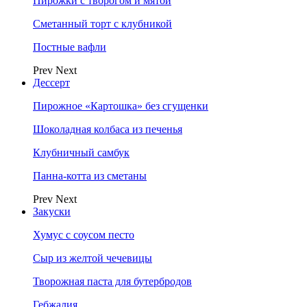
Пирожки с творогом и мятой
Сметанный торт с клубникой
Постные вафли
Prev
Next
Дессерт
Пирожное «Картошка» без сгущенки
Шоколадная колбаса из печенья
Клубничный самбук
Панна-котта из сметаны
Prev
Next
Закуски
Хумус с соусом песто
Сыр из желтой чечевицы
Творожная паста для бутербродов
Гебжалия