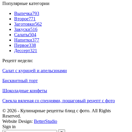
Популярные категории
Выпечка
793
Второе
771
Заготовки
562
Закуски
516
Салаты
504
Напитки
377
Первое
338
Дессерт
321
Рецепт недели:
Салат с курицей и апельсинами
Бисквитный торт
Шоколадные конфеты
Свекла вяленая со специями, пошаговый рецепт с фото
© 2026 - Кулинарные рецепты блюд с фото. All Rights
Reserved.
Website Design:
BetterStudio
Sign in