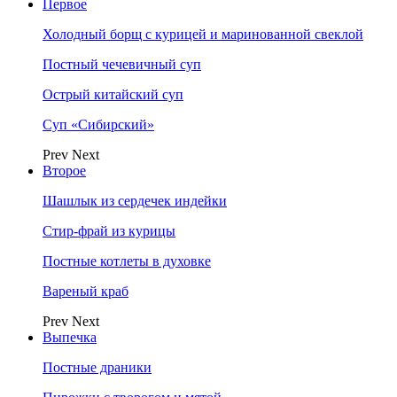
Первое
Холодный борщ с курицей и маринованной свеклой
Постный чечевичный суп
Острый китайский суп
Суп «Сибирский»
Prev
Next
Второе
Шашлык из сердечек индейки
Стир-фрай из курицы
Постные котлеты в духовке
Вареный краб
Prev
Next
Выпечка
Постные драники