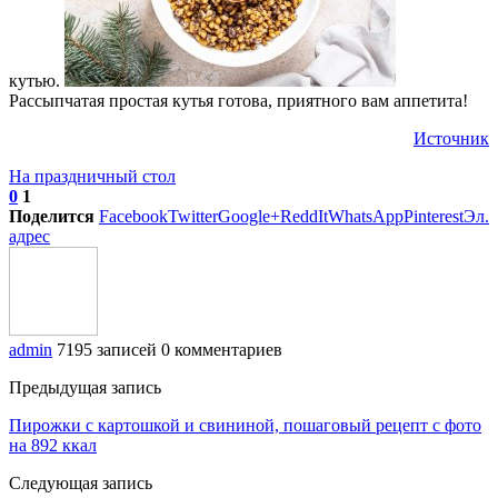
кутью.
Рассыпчатая простая кутья готова, приятного вам аппетита!
Источник
На праздничный стол
0
1
Поделится
Facebook
Twitter
Google+
ReddIt
WhatsApp
Pinterest
Эл.
адрес
admin
7195 записей
0 комментариев
Предыдущая запись
Пирожки с картошкой и свининой, пошаговый рецепт с фото
на 892 ккал
Следующая запись