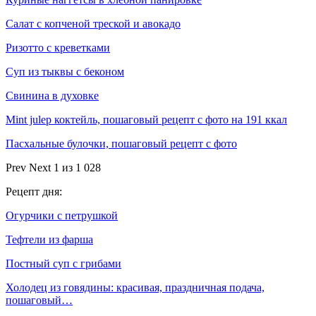
Салат с копченой треской и авокадо
Ризотто с креветками
Суп из тыквы с беконом
Свинина в духовке
Mint julep коктейль, пошаговый рецепт с фото на 191 ккал
Пасхальные булочки, пошаговый рецепт с фото
Prev
Next
1 из 1 028
Рецепт дня:
Огурчики с петрушкой
Тефтели из фарша
Постный суп с грибами
Холодец из говядины: красивая, праздничная подача,
пошаговый…