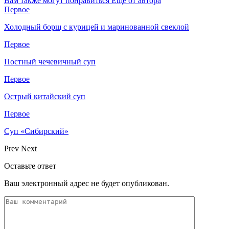
Вам также могут понравиться
Еще от автора
Первое
Холодный борщ с курицей и маринованной свеклой
Первое
Постный чечевичный суп
Первое
Острый китайский суп
Первое
Суп «Сибирский»
Prev
Next
Оставьте ответ
Ваш электронный адрес не будет опубликован.