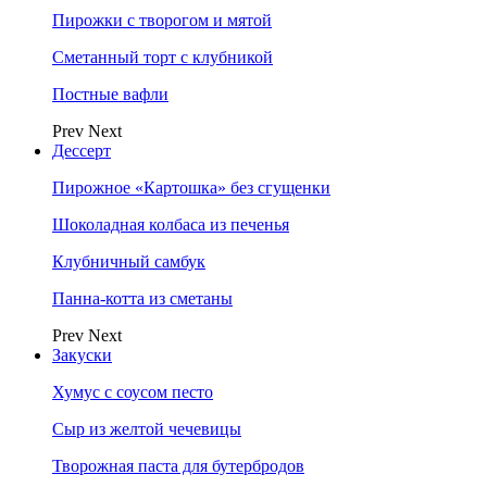
Пирожки с творогом и мятой
Сметанный торт с клубникой
Постные вафли
Prev
Next
Дессерт
Пирожное «Картошка» без сгущенки
Шоколадная колбаса из печенья
Клубничный самбук
Панна-котта из сметаны
Prev
Next
Закуски
Хумус с соусом песто
Сыр из желтой чечевицы
Творожная паста для бутербродов