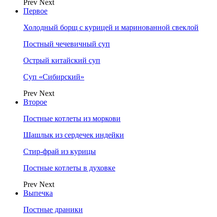
Prev
Next
Первое
Холодный борщ с курицей и маринованной свеклой
Постный чечевичный суп
Острый китайский суп
Суп «Сибирский»
Prev
Next
Второе
Постные котлеты из моркови
Шашлык из сердечек индейки
Стир-фрай из курицы
Постные котлеты в духовке
Prev
Next
Выпечка
Постные драники