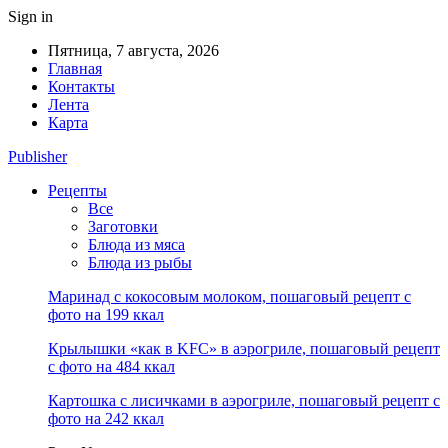
Sign in
Пятница, 7 августа, 2026
Главная
Контакты
Лента
Карта
Publisher
Рецепты
Все
Заготовки
Блюда из мяса
Блюда из рыбы
Маринад с кокосовым молоком, пошаговый рецепт с
фото на 199 ккал
Крылышки «как в KFC» в аэрогриле, пошаговый рецепт
с фото на 484 ккал
Картошка с лисичками в аэрогриле, пошаговый рецепт с
фото на 242 ккал