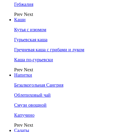
Гебжалия
Prev
Next
Каши
Кутья с изюмом
Гурьевская каша
Гречневая каша с грибами и луком
Каша по-гурьевски
Prev
Next
Напитки
Безалкогольная Сангрия
Облепиховый чай
Смузи овощной
Капучино
Prev
Next
Салаты