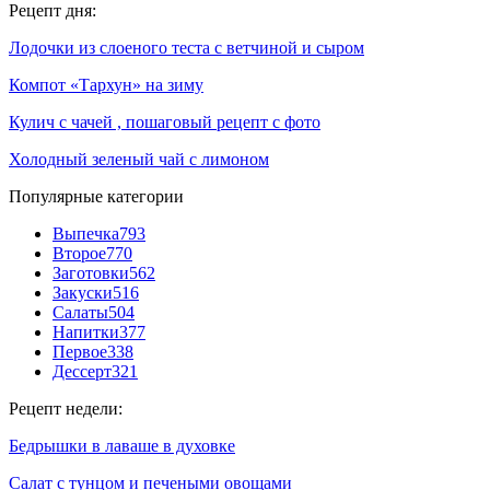
Рецепт дня:
Лодочки из слоеного теста с ветчиной и сыром
Компот «Тархун» на зиму
Кулич с чачей , пошаговый рецепт с фото
Холодный зеленый чай с лимоном
Популярные категории
Выпечка
793
Второе
770
Заготовки
562
Закуски
516
Салаты
504
Напитки
377
Первое
338
Дессерт
321
Рецепт недели:
Бедрышки в лаваше в духовке
Салат с тунцом и печеными овощами