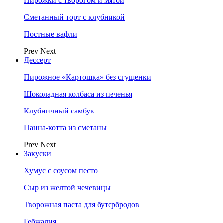
Пирожки с творогом и мятой
Сметанный торт с клубникой
Постные вафли
Prev
Next
Дессерт
Пирожное «Картошка» без сгущенки
Шоколадная колбаса из печенья
Клубничный самбук
Панна-котта из сметаны
Prev
Next
Закуски
Хумус с соусом песто
Сыр из желтой чечевицы
Творожная паста для бутербродов
Гебжалия