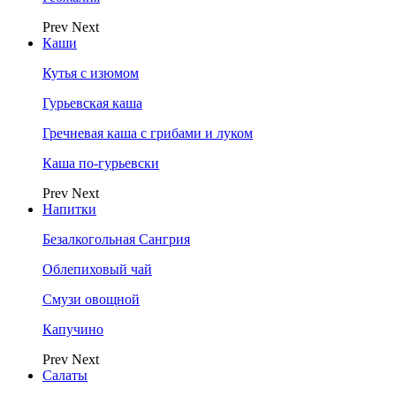
Prev
Next
Каши
Кутья с изюмом
Гурьевская каша
Гречневая каша с грибами и луком
Каша по-гурьевски
Prev
Next
Напитки
Безалкогольная Сангрия
Облепиховый чай
Смузи овощной
Капучино
Prev
Next
Салаты