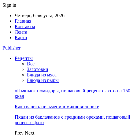
Sign in
Четверг, 6 августа, 2026
Главная
Контакты
Лента
Карта
Publisher
Рецепты
Все
Заготовки
Блюда из мяса
Блюда из рыбы
«Пьяные» помидоры, пошаговый рецепт с фото на 150
ккал
Как сварить пельмени в микроволновке
Пхали из баклажанов с грецкими орехами, пошаговый
рецепт с фото
Prev
Next