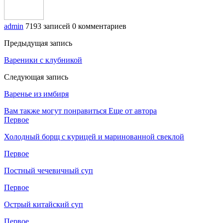
admin
7193 записей
0 комментариев
Предыдущая запись
Вареники с клубникой
Следующая запись
Варенье из имбиря
Вам также могут понравиться
Еще от автора
Первое
Холодный борщ с курицей и маринованной свеклой
Первое
Постный чечевичный суп
Первое
Острый китайский суп
Первое