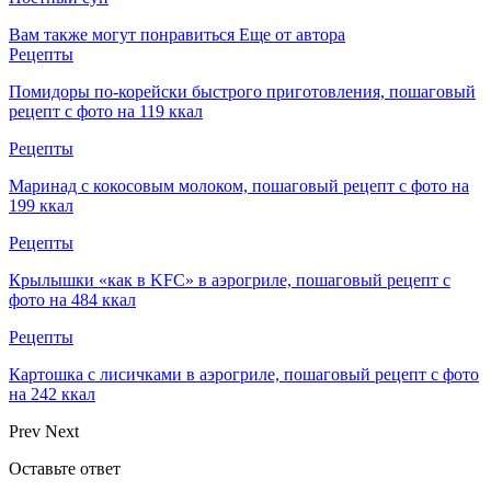
Вам также могут понравиться
Еще от автора
Рецепты
Помидоры по-корейски быстрого приготовления, пошаговый
рецепт с фото на 119 ккал
Рецепты
Маринад с кокосовым молоком, пошаговый рецепт с фото на
199 ккал
Рецепты
Крылышки «как в KFC» в аэрогриле, пошаговый рецепт с
фото на 484 ккал
Рецепты
Картошка с лисичками в аэрогриле, пошаговый рецепт с фото
на 242 ккал
Prev
Next
Оставьте ответ