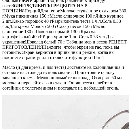
Ово-лактоВегетарианствоДень рожденияК приходу
гостей
ИНГРЕДИЕНТЫ РЕЦЕПТА
НА 8
ПОРЦИЙ8ПорцийДля теста:Молоко сгущённое с сахаром 380
гМука пшеничная 150 гМасло сливочное 100 гЯйцо куриное
2 шт.Какао-порошок 40 гРазрыхлитель теста 1 ч.л.Соль 0.33
ч.л.Для крема:Молоко 500 гСахар-песок 150 гМасло
сливочное 130 гШоколад горький 130 гКрахмал
картофельный 40 гЯйцо куриное 1 шт.Соль 0.33 ч.л.Для
украшения:Шоколад белый 70 г Таблица мер и весов РЕЦЕПТ
ПРИГОТОВЛЕНИЯНажмите, чтобы экран не гас, пока вы
готовите. Экран вернется в привычный режим, когда вы
покинете страницу или отключите функцию Шаг 1
Масло (и для крема, и для теста) достаньте из холодильника и
оставьте на столе до использования. Приготовьте основу
заварного крема. Мелко поломайте шоколад. Отмерьте 50 мл
молока и перелейте его в стакан. Оставшееся налейте в
сотейник с толстым дном и поставьте на небольшой огонь.