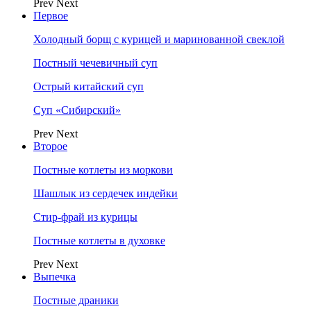
Prev
Next
Первое
Холодный борщ с курицей и маринованной свеклой
Постный чечевичный суп
Острый китайский суп
Суп «Сибирский»
Prev
Next
Второе
Постные котлеты из моркови
Шашлык из сердечек индейки
Стир-фрай из курицы
Постные котлеты в духовке
Prev
Next
Выпечка
Постные драники