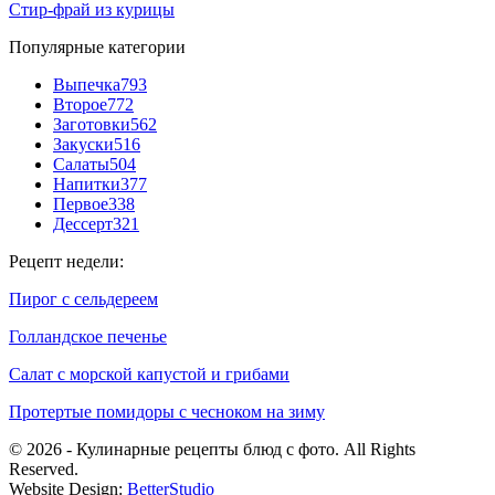
Стир-фрай из курицы
Популярные категории
Выпечка
793
Второе
772
Заготовки
562
Закуски
516
Салаты
504
Напитки
377
Первое
338
Дессерт
321
Рецепт недели:
Пирог с сельдереем
Голландское печенье
Салат с морской капустой и грибами
Протертые помидоры с чесноком на зиму
© 2026 - Кулинарные рецепты блюд с фото. All Rights
Reserved.
Website Design:
BetterStudio