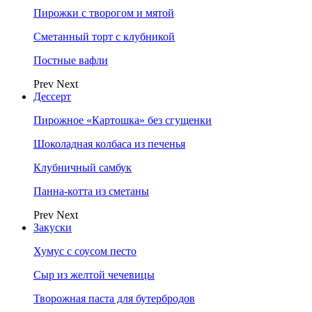
Пирожки с творогом и мятой
Сметанный торт с клубникой
Постные вафли
Prev
Next
Дессерт
Пирожное «Картошка» без сгущенки
Шоколадная колбаса из печенья
Клубничный самбук
Панна-котта из сметаны
Prev
Next
Закуски
Хумус с соусом песто
Сыр из желтой чечевицы
Творожная паста для бутербродов