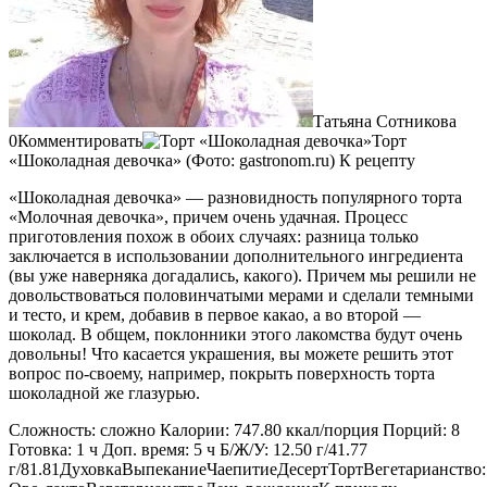
Татьяна Сотникова
0Комментировать
Торт
«Шоколадная девочка» (Фото: gastronom.ru) К рецепту
«Шоколадная девочка» — разновидность популярного торта
«Молочная девочка», причем очень удачная. Процесс
приготовления похож в обоих случаях: разница только
заключается в использовании дополнительного ингредиента
(вы уже наверняка догадались, какого). Причем мы решили не
довольствоваться половинчатыми мерами и сделали темными
и тесто, и крем, добавив в первое какао, а во второй —
шоколад. В общем, поклонники этого лакомства будут очень
довольны! Что касается украшения, вы можете решить этот
вопрос по-своему, например, покрыть поверхность торта
шоколадной же глазурью.
Сложность: сложно Калории: 747.80 ккал/порция Порций: 8
Готовка: 1 ч Доп. время: 5 ч Б/Ж/У: 12.50 г/41.77
г/81.81ДуховкаВыпеканиеЧаепитиеДесертТортВегетарианство: