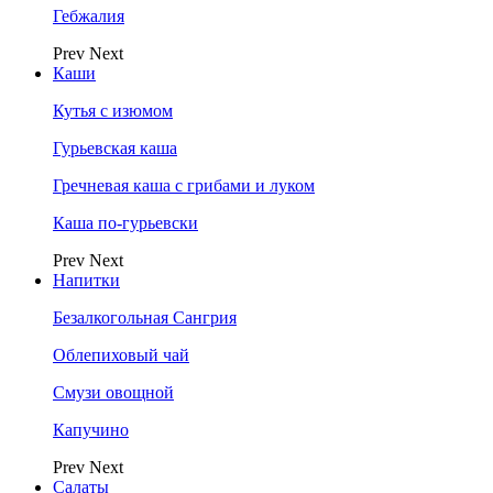
Гебжалия
Prev
Next
Каши
Кутья с изюмом
Гурьевская каша
Гречневая каша с грибами и луком
Каша по-гурьевски
Prev
Next
Напитки
Безалкогольная Сангрия
Облепиховый чай
Смузи овощной
Капучино
Prev
Next
Салаты