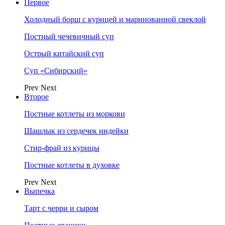
Первое
Холодный борщ с курицей и маринованной свеклой
Постный чечевичный суп
Острый китайский суп
Суп «Сибирский»
Prev
Next
Второе
Постные котлеты из моркови
Шашлык из сердечек индейки
Стир-фрай из курицы
Постные котлеты в духовке
Prev
Next
Выпечка
Тарт с черри и сыром