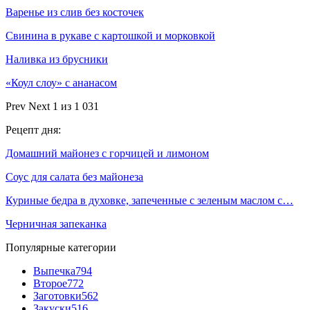
Варенье из слив без косточек
Свинина в рукаве с картошкой и морковкой
Наливка из брусники
«Коул слоу» с ананасом
Prev
Next
1 из 1 031
Рецепт дня:
Домашний майонез с горчицей и лимоном
Соус для салата без майонеза
Куриные бедра в духовке, запеченные с зеленым маслом с…
Черничная запеканка
Популярные категории
Выпечка
794
Второе
772
Заготовки
562
Закуски
516