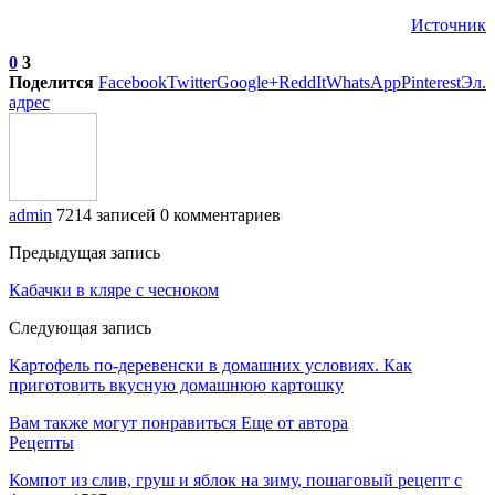
Источник
0
3
Поделится
Facebook
Twitter
Google+
ReddIt
WhatsApp
Pinterest
Эл.
адрес
admin
7214 записей
0 комментариев
Предыдущая запись
Кабачки в кляре с чесноком
Следующая запись
Картофель по-деревенски в домашних условиях. Как
приготовить вкусную домашнюю картошку
Вам также могут понравиться
Еще от автора
Рецепты
Компот из слив, груш и яблок на зиму, пошаговый рецепт с