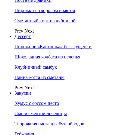
Постные драники
Пирожки с творогом и мятой
Сметанный торт с клубникой
Prev
Next
Дессерт
Пирожное «Картошка» без сгущенки
Шоколадная колбаса из печенья
Клубничный самбук
Панна-котта из сметаны
Prev
Next
Закуски
Хумус с соусом песто
Сыр из желтой чечевицы
Творожная паста для бутербродов
Гебжалия