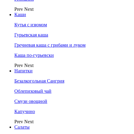
Prev
Next
Каши
Кутья с изюмом
Гурьевская каша
Гречневая каша с грибами и луком
Каша по-гурьевски
Prev
Next
Напитки
Безалкогольная Сангрия
Облепиховый чай
Смузи овощной
Капучино
Prev
Next
Салаты