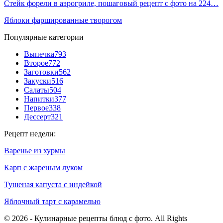
Стейк форели в аэрогриле, пошаговый рецепт с фото на 224…
Яблоки фаршированные творогом
Популярные категории
Выпечка
793
Второе
772
Заготовки
562
Закуски
516
Салаты
504
Напитки
377
Первое
338
Дессерт
321
Рецепт недели:
Варенье из хурмы
Карп с жареным луком
Тушеная капуста с индейкой
Яблочный тарт с карамелью
© 2026 - Кулинарные рецепты блюд с фото. All Rights