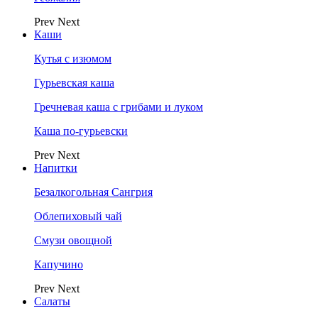
Prev
Next
Каши
Кутья с изюмом
Гурьевская каша
Гречневая каша с грибами и луком
Каша по-гурьевски
Prev
Next
Напитки
Безалкогольная Сангрия
Облепиховый чай
Смузи овощной
Капучино
Prev
Next
Салаты