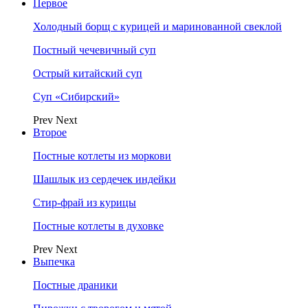
Первое
Холодный борщ с курицей и маринованной свеклой
Постный чечевичный суп
Острый китайский суп
Суп «Сибирский»
Prev
Next
Второе
Постные котлеты из моркови
Шашлык из сердечек индейки
Стир-фрай из курицы
Постные котлеты в духовке
Prev
Next
Выпечка
Постные драники