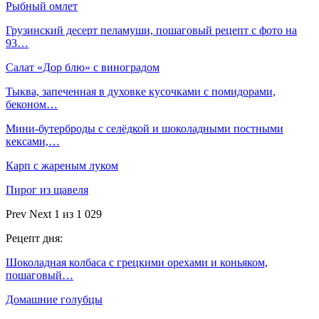
Рыбный омлет
Грузинский десерт пеламуши, пошаговый рецепт с фото на
93…
Салат «Дор блю» с виноградом
Тыква, запеченная в духовке кусочками с помидорами,
беконом…
Мини-бутерброды с селёдкой и шоколадными постными
кексами,…
Карп с жареным луком
Пирог из щавеля
Prev
Next
1 из 1 029
Рецепт дня:
Шоколадная колбаса с грецкими орехами и коньяком,
пошаговый…
Домашние голубцы