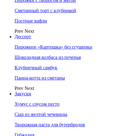
Пирожки с творогом и мятой
Сметанный торт с клубникой
Постные вафли
Prev
Next
Дессерт
Пирожное «Картошка» без сгущенки
Шоколадная колбаса из печенья
Клубничный самбук
Панна-котта из сметаны
Prev
Next
Закуски
Хумус с соусом песто
Сыр из желтой чечевицы
Творожная паста для бутербродов
Гебжалия