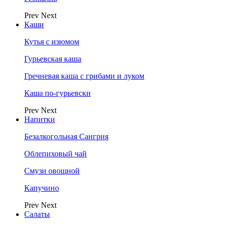
Prev
Next
Каши
Кутья с изюмом
Гурьевская каша
Гречневая каша с грибами и луком
Каша по-гурьевски
Prev
Next
Напитки
Безалкогольная Сангрия
Облепиховый чай
Смузи овощной
Капучино
Prev
Next
Салаты