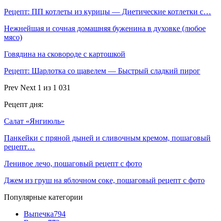
Рецепт: ПП котлеты из курицы — Диетические котлетки с…
Нежнейшая и сочная домашняя буженина в духовке (любое
мясо)
Говядина на сковороде с картошкой
Рецепт: Шарлотка со щавелем — Быстрый сладкий пирог
Prev
Next
1 из 1 031
Рецепт дня:
Салат «Янгиюль»
Панкейки с пряной дыней и сливочным кремом, пошаговый
рецепт…
Ленивое лечо, пошаговый рецепт с фото
Джем из груш на яблочном соке, пошаговый рецепт с фото
Популярные категории
Выпечка
794