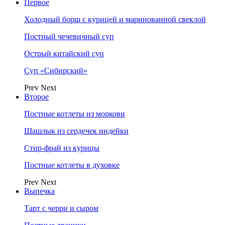
Первое
Холодный борщ с курицей и маринованной свеклой
Постный чечевичный суп
Острый китайский суп
Суп «Сибирский»
Prev
Next
Второе
Постные котлеты из моркови
Шашлык из сердечек индейки
Стир-фрай из курицы
Постные котлеты в духовке
Prev
Next
Выпечка
Тарт с черри и сыром