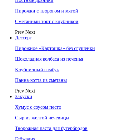
Постные драники
Пирожки с творогом и мятой
Сметанный торт с клубникой
Prev
Next
Дессерт
Пирожное «Картошка» без сгущенки
Шоколадная колбаса из печенья
Клубничный самбук
Панна-котта из сметаны
Prev
Next
Закуски
Хумус с соусом песто
Сыр из желтой чечевицы
Творожная паста для бутербродов
Гебжалия