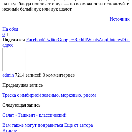
на вкус блюда повлияет и лук — по возможности используйте
нежный белый лук или лук шалот.
Источник
На обед
0
1
Поделится
Facebook
Twitter
Google+
ReddIt
WhatsApp
Pinterest
Эл.
адрес
admin
7214 записей
0 комментариев
Предыдущая запись
Треска с имбирной зеленью, морковью, рисом
Следующая запись
Салат «Ташкент» классический
Вам также могут понравиться
Еще от автора
Второе