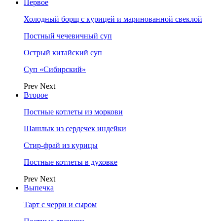
Первое
Холодный борщ с курицей и маринованной свеклой
Постный чечевичный суп
Острый китайский суп
Суп «Сибирский»
Prev
Next
Второе
Постные котлеты из моркови
Шашлык из сердечек индейки
Стир-фрай из курицы
Постные котлеты в духовке
Prev
Next
Выпечка
Тарт с черри и сыром