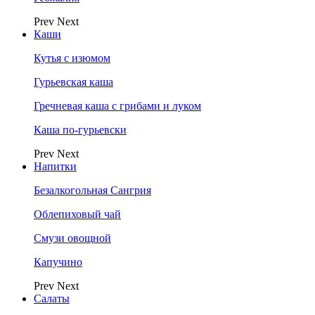
Prev
Next
Каши
Кутья с изюмом
Гурьевская каша
Гречневая каша с грибами и луком
Каша по-гурьевски
Prev
Next
Напитки
Безалкогольная Сангрия
Облепиховый чай
Смузи овощной
Капучино
Prev
Next
Салаты