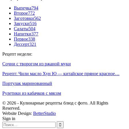
Выпечка
794
Второе
772
Заготовки
562
Закуски
516
Салаты
504
Напитки
377
Первое
338
Дессерт
321
Рецепт недели:
Сочни с творогом из ржаной муки
Рецепт: Чили масло Хун Ю — китайское пряное красное…
Портулак маринованный
Рулетики из кабачков с мясом
© 2026 - Кулинарные рецепты блюд с фото. All Rights
Reserved.
Website Design:
BetterStudio
Sign in