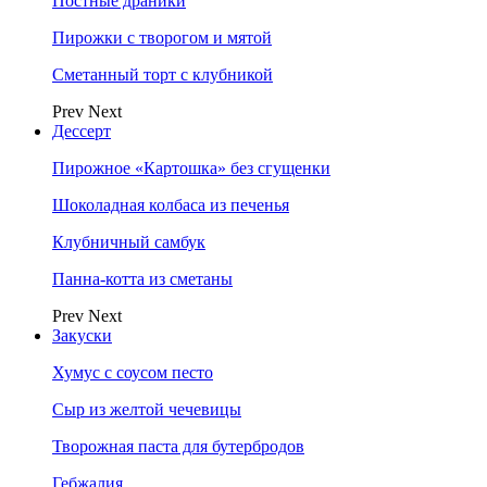
Постные драники
Пирожки с творогом и мятой
Сметанный торт с клубникой
Prev
Next
Дессерт
Пирожное «Картошка» без сгущенки
Шоколадная колбаса из печенья
Клубничный самбук
Панна-котта из сметаны
Prev
Next
Закуски
Хумус с соусом песто
Сыр из желтой чечевицы
Творожная паста для бутербродов
Гебжалия