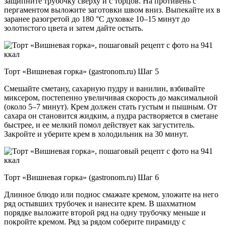
защипните трубочку сверху и с торцов. На противень с
пергаментом выложите заготовки швом вниз. Выпекайте их в
заранее разогретой до 180 °C духовке 10–15 минут до
золотистого цвета и затем дайте остыть.
Торт «Вишневая горка» (gastronom.ru) Шаг 5
Смешайте сметану, сахарную пудру и ванилин, взбивайте
миксером, постепенно увеличивая скорость до максимальной
(около 5–7 минут). Крем должен стать густым и пышным. От
сахара он становится жидким, а пудра растворяется в сметане
быстрее, и ее мелкий помол действует как загуститель.
Закройте и уберите крем в холодильник на 30 минут.
Торт «Вишневая горка» (gastronom.ru) Шаг 6
Длинное блюдо или поднос смажьте кремом, уложите на него
ряд остывших трубочек и нанесите крем. В шахматном
порядке выложите второй ряд на одну трубочку меньше и
покройте кремом. Ряд за рядом соберите пирамиду с