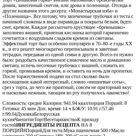
домик, занесенный снегом, или дрова в поленнице. Отсюда и
другие названия этого десерта: «Монастырская изба» и
«Поленница». Все потому, что запеченные трубочки из теста с
начинкой сложены в виде пирамиды и покрыты белым, будто
снег, кремом. Каждое рассыпчато-хрустящее «бревнышко»
заполнено вишней, приятная кислинка которой гармонично
сочетается с воздушным сладким кремом из сметаны.
Эффектный торт был особенно популярен в 70–80–е годы XX
в., и его рецепт многократно переписывали в заветные
тетрадки, передавая из одной семьи в другую. Всего-то нужно
было: раздобыть качественное сливочное масло и домашнюю
сметану, испечь песочные трубочки с вишней, сложить их
горкой, промазывая кремом, и оставить на ночь для пропитки.
После торжественной подачи на стол сколько было
восхищения: какой интересный, словно «вишневые соты»,
срез у торта, до чего же приятный, совсем не приторный вкус
и насколько нежным, тающим во рту получилось лакомство!
Сложность: средне Калории: 941.94 ккал/порция Порций: 8
Готовка: 45 мин Доп. время: 14 ч Б/Ж/У: 10.91 г/57.46
г/99.04ДуховкаБелорусская
кухняЧаепитиеТортВегетарианствоК приходу
гостей
ИНГРЕДИЕНТЫ РЕЦЕПТА
НА 8
ПОРЦИЙ8ПорцийДля теста:Мука пшеничная 500 гМасло
сливочное 250 гСметана 18% 200 гСахар-песок 2