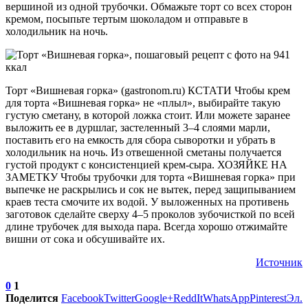
вершиной из одной трубочки. Обмажьте торт со всех сторон
кремом, посыпьте тертым шоколадом и отправьте в
холодильник на ночь.
Торт «Вишневая горка» (gastronom.ru) КСТАТИ Чтобы крем
для торта «Вишневая горка» не «плыл», выбирайте такую
густую сметану, в которой ложка стоит. Или можете заранее
выложить ее в дуршлаг, застеленный 3–4 слоями марли,
поставить его на емкость для сбора сыворотки и убрать в
холодильник на ночь. Из отвешенной сметаны получается
густой продукт с консистенцией крем-сыра. ХОЗЯЙКЕ НА
ЗАМЕТКУ Чтобы трубочки для торта «Вишневая горка» при
выпечке не раскрылись и сок не вытек, перед защипыванием
краев теста смочите их водой. У выложенных на противень
заготовок сделайте сверху 4–5 проколов зубочисткой по всей
длине трубочек для выхода пара. Всегда хорошо отжимайте
вишни от сока и обсушивайте их.
Источник
0
1
Поделится
Facebook
Twitter
Google+
ReddIt
WhatsApp
Pinterest
Эл.