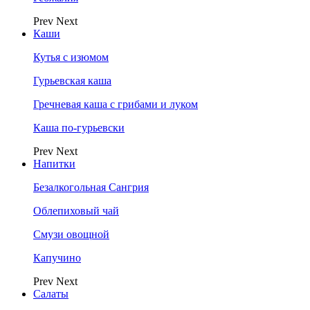
Prev
Next
Каши
Кутья с изюмом
Гурьевская каша
Гречневая каша с грибами и луком
Каша по-гурьевски
Prev
Next
Напитки
Безалкогольная Сангрия
Облепиховый чай
Смузи овощной
Капучино
Prev
Next
Салаты