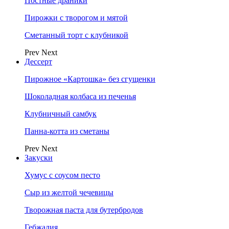
Постные драники
Пирожки с творогом и мятой
Сметанный торт с клубникой
Prev
Next
Дессерт
Пирожное «Картошка» без сгущенки
Шоколадная колбаса из печенья
Клубничный самбук
Панна-котта из сметаны
Prev
Next
Закуски
Хумус с соусом песто
Сыр из желтой чечевицы
Творожная паста для бутербродов
Гебжалия