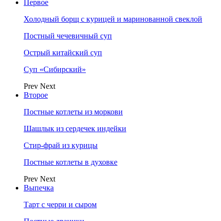
Первое
Холодный борщ с курицей и маринованной свеклой
Постный чечевичный суп
Острый китайский суп
Суп «Сибирский»
Prev
Next
Второе
Постные котлеты из моркови
Шашлык из сердечек индейки
Стир-фрай из курицы
Постные котлеты в духовке
Prev
Next
Выпечка
Тарт с черри и сыром