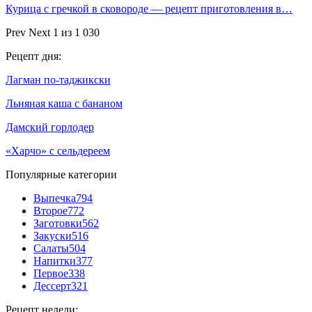
Курица с гречкой в сковороде — рецепт приготовления в…
Prev
Next
1 из 1 030
Рецепт дня:
Лагман по-таджикски
Льняная каша с бананом
Дамский горлодер
«Харчо» с сельдереем
Популярные категории
Выпечка
794
Второе
772
Заготовки
562
Закуски
516
Салаты
504
Напитки
377
Первое
338
Дессерт
321
Рецепт недели: