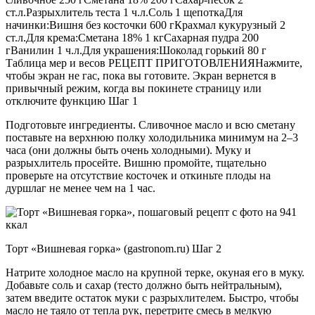
ст.л.Разрыхлитель теста 1 ч.л.Соль 1 щепоткаДля
начинки:Вишня без косточки 600 гКрахмал кукурузный 2
ст.л.Для крема:Сметана 18% 1 кгСахарная пудра 200
гВанилин 1 ч.л.Для украшения:Шоколад горький 80 г
Таблица мер и весов РЕЦЕПТ ПРИГОТОВЛЕНИЯНажмите,
чтобы экран не гас, пока вы готовите. Экран вернется в
привычный режим, когда вы покинете страницу или
отключите функцию Шаг 1
Подготовьте ингредиенты. Сливочное масло и всю сметану
поставьте на верхнюю полку холодильника минимум на 2–3
часа (они должны быть очень холодными). Муку и
разрыхлитель просейте. Вишню промойте, тщательно
проверьте на отсутствие косточек и откиньте плоды на
дуршлаг не менее чем на 1 час.
Торт «Вишневая горка» (gastronom.ru) Шаг 2
Натрите холодное масло на крупной терке, окуная его в муку.
Добавьте соль и сахар (тесто должно быть нейтральным),
затем введите остаток муки с разрыхлителем. Быстро, чтобы
масло не таяло от тепла рук, перетрите смесь в мелкую