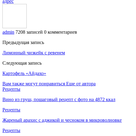
адрес
admin
7208 записей
0 комментариев
Предыдущая запись
Лимонный чизкейк с ревенем
Следующая запись
Картофель «Айдахо»
Вам также могут понравиться
Еще от автора
Рецепты
Вино из груш, пошаговый рецепт с фото на 4872 ккал
Рецепты
Жареный арахис с аджикой и чесноком в микроволновке
Рецепты