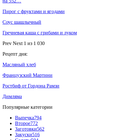
на 552…
Пирог с фруктами и ягодами
Соус шашлычный
Гречневая каша с грибами и луком
Prev
Next
1 из 1 030
Рецепт дня:
Масляный хлеб
Французский Мартини
Ростбиф от Гордона Рамзи
Димляма
Популярные категории
Выпечка
794
Второе
772
Заготовки
562
Закуски
516