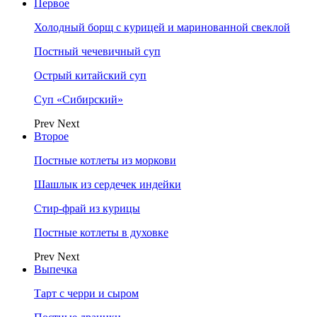
Первое
Холодный борщ с курицей и маринованной свеклой
Постный чечевичный суп
Острый китайский суп
Суп «Сибирский»
Prev
Next
Второе
Постные котлеты из моркови
Шашлык из сердечек индейки
Стир-фрай из курицы
Постные котлеты в духовке
Prev
Next
Выпечка
Тарт с черри и сыром