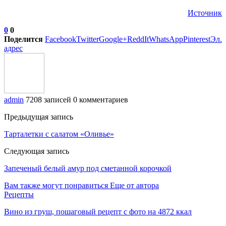
Источник
0
0
Поделится
Facebook
Twitter
Google+
ReddIt
WhatsApp
Pinterest
Эл.
адрес
admin
7208 записей
0 комментариев
Предыдущая запись
Тарталетки с салатом «Оливье»
Следующая запись
Запеченый белый амур под сметанной корочкой
Вам также могут понравиться
Еще от автора
Рецепты
Вино из груш, пошаговый рецепт с фото на 4872 ккал