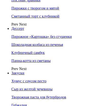
Постные драники
Пирожки с творогом и мятой
Сметанный торт с клубникой
Prev
Next
Дессерт
Пирожное «Картошка» без сгущенки
Шоколадная колбаса из печенья
Клубничный самбук
Панна-котта из сметаны
Prev
Next
Закуски
Хумус с соусом песто
Сыр из желтой чечевицы
Творожная паста для бутербродов
Гебжалия