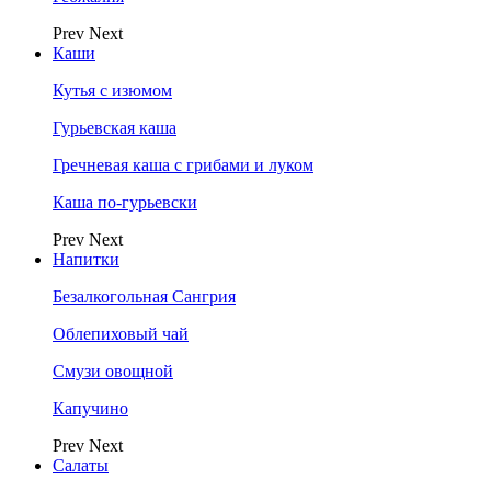
Prev
Next
Каши
Кутья с изюмом
Гурьевская каша
Гречневая каша с грибами и луком
Каша по-гурьевски
Prev
Next
Напитки
Безалкогольная Сангрия
Облепиховый чай
Смузи овощной
Капучино
Prev
Next
Салаты