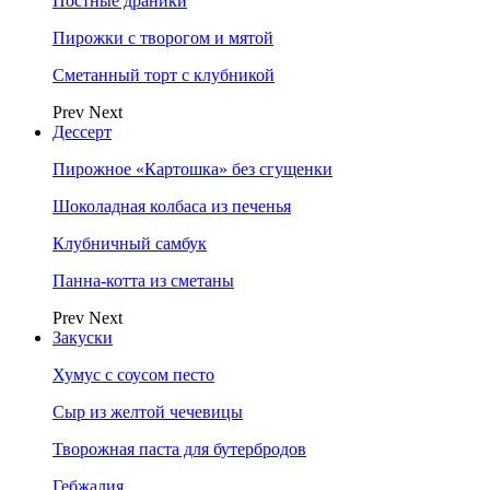
Постные драники
Пирожки с творогом и мятой
Сметанный торт с клубникой
Prev
Next
Дессерт
Пирожное «Картошка» без сгущенки
Шоколадная колбаса из печенья
Клубничный самбук
Панна-котта из сметаны
Prev
Next
Закуски
Хумус с соусом песто
Сыр из желтой чечевицы
Творожная паста для бутербродов
Гебжалия