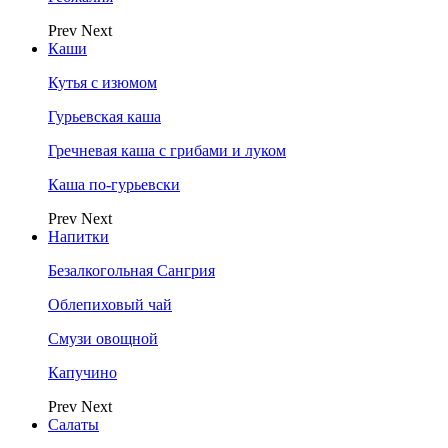
Prev
Next
Каши
Кутья с изюмом
Гурьевская каша
Гречневая каша с грибами и луком
Каша по-гурьевски
Prev
Next
Напитки
Безалкогольная Сангрия
Облепиховый чай
Смузи овощной
Капучино
Prev
Next
Салаты