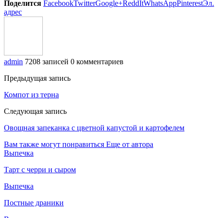
Поделится
Facebook
Twitter
Google+
ReddIt
WhatsApp
Pinterest
Эл.
адрес
admin
7208 записей
0 комментариев
Предыдущая запись
Компот из терна
Следующая запись
Овощная запеканка с цветной капустой и картофелем
Вам также могут понравиться
Еще от автора
Выпечка
Тарт с черри и сыром
Выпечка
Постные драники