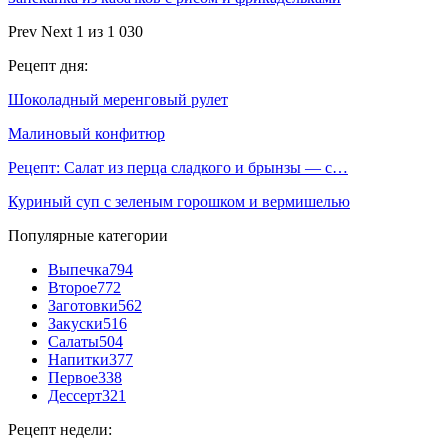
Prev
Next
1 из 1 030
Рецепт дня:
Шоколадный меренговый рулет
Малиновый конфитюр
Рецепт: Салат из перца сладкого и брынзы — с…
Куриный суп с зеленым горошком и вермишелью
Популярные категории
Выпечка
794
Второе
772
Заготовки
562
Закуски
516
Салаты
504
Напитки
377
Первое
338
Дессерт
321
Рецепт недели: