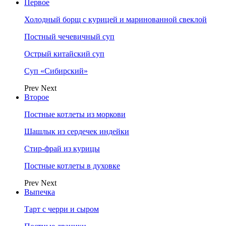
Первое
Холодный борщ с курицей и маринованной свеклой
Постный чечевичный суп
Острый китайский суп
Суп «Сибирский»
Prev
Next
Второе
Постные котлеты из моркови
Шашлык из сердечек индейки
Стир-фрай из курицы
Постные котлеты в духовке
Prev
Next
Выпечка
Тарт с черри и сыром