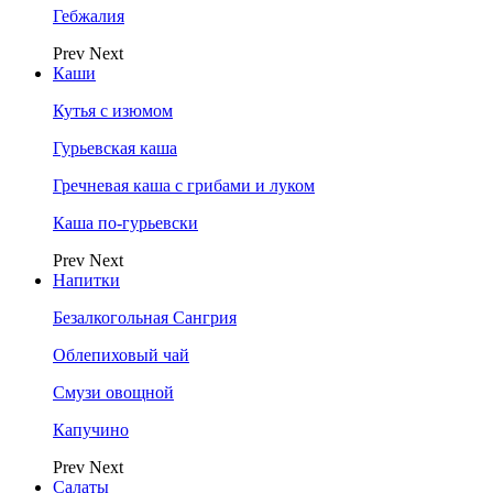
Гебжалия
Prev
Next
Каши
Кутья с изюмом
Гурьевская каша
Гречневая каша с грибами и луком
Каша по-гурьевски
Prev
Next
Напитки
Безалкогольная Сангрия
Облепиховый чай
Смузи овощной
Капучино
Prev
Next
Салаты