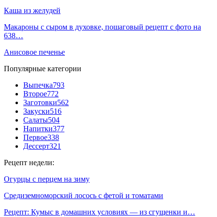
Каша из желудей
Макароны с сыром в духовке, пошаговый рецепт с фото на
638…
Анисовое печенье
Популярные категории
Выпечка
793
Второе
772
Заготовки
562
Закуски
516
Салаты
504
Напитки
377
Первое
338
Дессерт
321
Рецепт недели:
Огурцы с перцем на зиму
Средиземноморский лосось с фетой и томатами
Рецепт: Кумыс в домашних условиях — из сгущенки и…