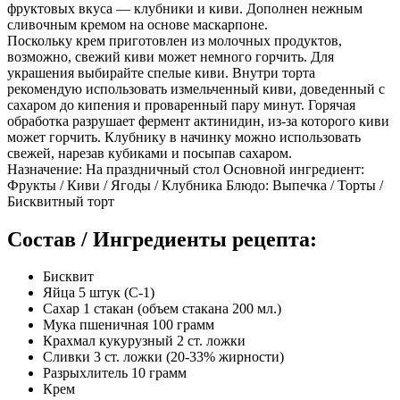
фруктовых вкуса — клубники и киви. Дополнен нежным
сливочным кремом на основе маскарпоне.
Поскольку крем приготовлен из молочных продуктов,
возможно, свежий киви может немного горчить. Для
украшения выбирайте спелые киви. Внутри торта
рекомендую использовать измельченный киви, доведенный с
сахаром до кипения и проваренный пару минут. Горячая
обработка разрушает фермент актинидин, из-за которого киви
может горчить. Клубнику в начинку можно использовать
свежей, нарезав кубиками и посыпав сахаром.
Назначение: На праздничный стол Основной ингредиент:
Фрукты / Киви / Ягоды / Клубника Блюдо: Выпечка / Торты /
Бисквитный торт
Состав / Ингредиенты рецепта:
Бисквит
Яйца 5 штук (С-1)
Сахар 1 стакан (объем стакана 200 мл.)
Мука пшеничная 100 грамм
Крахмал кукурузный 2 ст. ложки
Сливки 3 ст. ложки (20-33% жирности)
Разрыхлитель 10 грамм
Крем