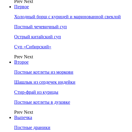
Prev
Next
Первое
Холодный борщ с курицей и маринованной свеклой
Постный чечевичный суп
Острый китайский суп
Суп «Сибирский»
Prev
Next
Второе
Постные котлеты из моркови
Шашлык из сердечек индейки
Стир-фрай из курицы
Постные котлеты в духовке
Prev
Next
Выпечка
Постные драники