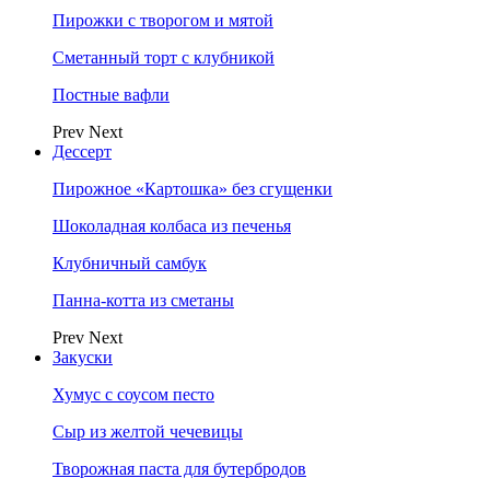
Пирожки с творогом и мятой
Сметанный торт с клубникой
Постные вафли
Prev
Next
Дессерт
Пирожное «Картошка» без сгущенки
Шоколадная колбаса из печенья
Клубничный самбук
Панна-котта из сметаны
Prev
Next
Закуски
Хумус с соусом песто
Сыр из желтой чечевицы
Творожная паста для бутербродов