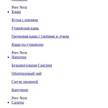
Prev
Next
Каши
Кутья с изюмом
Гурьевская каша
Гречневая каша с грибами и луком
Каша по-гурьевски
Prev
Next
Напитки
Безалкогольная Сангрия
Облепиховый чай
Смузи овощной
Капучино
Prev
Next
Салаты