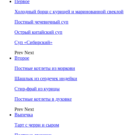
Первое
Холодный борщ с курицей и маринованной свеклой
Постный чечевичный суп
Острый китайский суп
Суп «Сибирский»
Prev
Next
Второе
Постные котлеты из моркови
Шашлык из сердечек индейки
Стир-фрай из курицы
Постные котлеты в духовке
Prev
Next
Выпечка
Тарт с черри и сыром