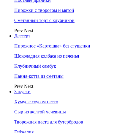
Постные драники
Пирожки с творогом и мятой
Сметанный торт с клубникой
Prev
Next
Дессерт
Пирожное «Картошка» без сгущенки
Шоколадная колбаса из печенья
Клубничный самбук
Панна-котта из сметаны
Prev
Next
Закуски
Хумус с соусом песто
Сыр из желтой чечевицы
Творожная паста для бутербродов
Гебжалия