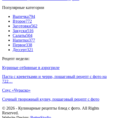
Популярные категории
Выпечка
794
Второе
772
Заготовки
562
Закуски
516
Салаты
504
Напитки
377
Первое
338
Дессерт
321
Рецепт недели:
Куриные отбивные в аэрогриле
Паста с креветками и черри, пошаговый рецепт с фото на
722…
Соус «Чураско»
Сочный творожный кулич, пошаговый рецепт с фото
© 2026 - Кулинарные рецепты блюд с фото. All Rights
Reserved.
Website Design:
BetterStudio