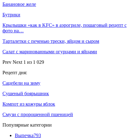
Банановое желе
Бутрики
Крылышки «как в KFC» в аэрогриле, пошаговый рецепт с
фото на…
Тарталетки с печенью трески, яйцом и сыром
Салат с маринованными огурцами и яйцами
Prev
Next
1 из 1 029
Рецепт дня:
Сацебели на зиму
Сушеный боярышник
Компот из кожуры яблок
Смузи с пророщенной пшеницей
Популярные категории
Выпечка
793