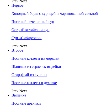
Prev
Next
Первое
Холодный борщ с курицей и маринованной свеклой
Постный чечевичный суп
Острый китайский суп
Суп «Сибирский»
Prev
Next
Второе
Постные котлеты из моркови
Шашлык из сердечек индейки
Стир-фрай из курицы
Постные котлеты в духовке
Prev
Next
Выпечка
Постные драники