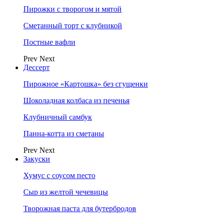
Пирожки с творогом и мятой
Сметанный торт с клубникой
Постные вафли
Prev
Next
Дессерт
Пирожное «Картошка» без сгущенки
Шоколадная колбаса из печенья
Клубничный самбук
Панна-котта из сметаны
Prev
Next
Закуски
Хумус с соусом песто
Сыр из желтой чечевицы
Творожная паста для бутербродов