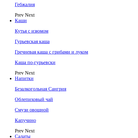
Гебжалия
Prev
Next
Каши
Кутья с изюмом
Гурьевская каша
Гречневая каша с грибами и луком
Каша по-гурьевски
Prev
Next
Напитки
Безалкогольная Сангрия
Облепиховый чай
Смузи овощной
Капучино
Prev
Next
Салаты