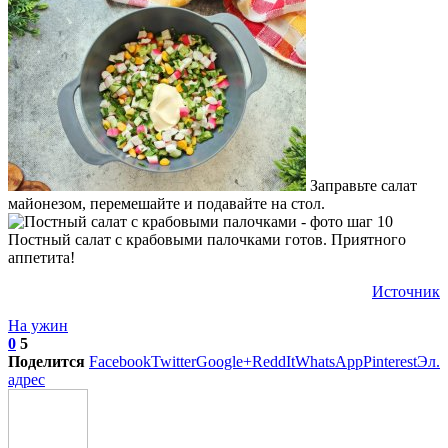
Заправьте салат
майонезом, перемешайте и подавайте на стол.
Постный салат с крабовыми палочками готов. Приятного
аппетита!
Источник
На ужин
0
5
Поделится
Facebook
Twitter
Google+
ReddIt
WhatsApp
Pinterest
Эл.
адрес