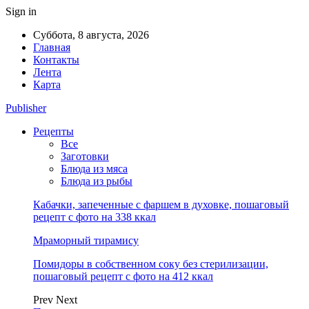
Sign in
Суббота, 8 августа, 2026
Главная
Контакты
Лента
Карта
Publisher
Рецепты
Все
Заготовки
Блюда из мяса
Блюда из рыбы
Кабачки, запеченные с фаршем в духовке, пошаговый
рецепт с фото на 338 ккал
Мраморный тирамису
Помидоры в собственном соку без стерилизации,
пошаговый рецепт с фото на 412 ккал
Prev
Next