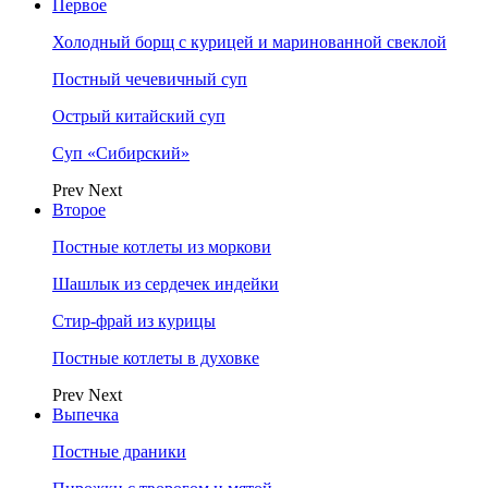
Первое
Холодный борщ с курицей и маринованной свеклой
Постный чечевичный суп
Острый китайский суп
Суп «Сибирский»
Prev
Next
Второе
Постные котлеты из моркови
Шашлык из сердечек индейки
Стир-фрай из курицы
Постные котлеты в духовке
Prev
Next
Выпечка
Постные драники