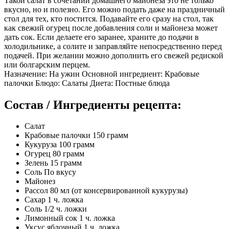
Такой салат в сочетании домашнего майонеза это не только
вкусно, но и полезно. Его можно подать даже на праздничный
стол для тех, кто постится. Подавайте его сразу на стол, так
как свежий огурец после добавления соли и майонеза может
дать сок. Если делаете его заранее, храните до подачи в
холодильнике, а солите и заправляйте непосредственно перед
подачей. При желании можно дополнить его свежей редиской
или болгарским перцем.
Назначение: На ужин Основной ингредиент: Крабовые
палочки Блюдо: Салаты Диета: Постные блюда
Состав / Ингредиенты рецепта:
Салат
Крабовые палочки 150 грамм
Кукуруза 100 грамм
Огурец 80 грамм
Зелень 15 грамм
Соль По вкусу
Майонез
Рассол 80 мл (от консервированной кукурузы)
Сахар 1 ч. ложка
Соль 1/2 ч. ложки
Лимонный сок 1 ч. ложка
Уксус яблочный 1 ч. ложка