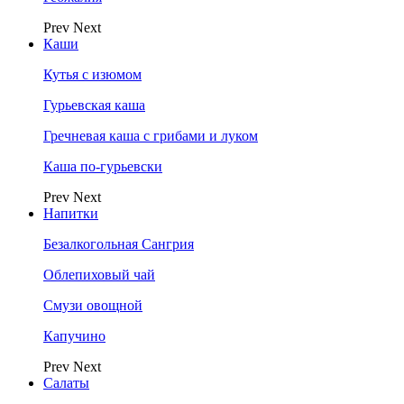
Prev
Next
Каши
Кутья с изюмом
Гурьевская каша
Гречневая каша с грибами и луком
Каша по-гурьевски
Prev
Next
Напитки
Безалкогольная Сангрия
Облепиховый чай
Смузи овощной
Капучино
Prev
Next
Салаты