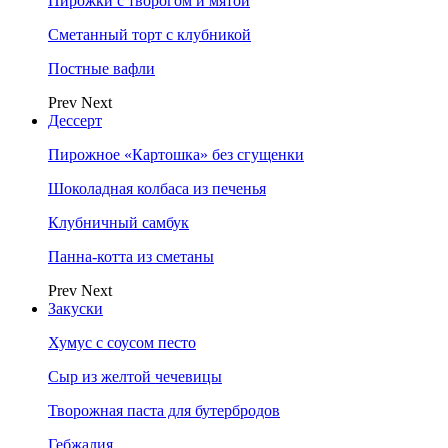
Пирожки с творогом и мятой
Сметанный торт с клубникой
Постные вафли
Prev
Next
Дессерт
Пирожное «Картошка» без сгущенки
Шоколадная колбаса из печенья
Клубничный самбук
Панна-котта из сметаны
Prev
Next
Закуски
Хумус с соусом песто
Сыр из желтой чечевицы
Творожная паста для бутербродов
Гебжалия