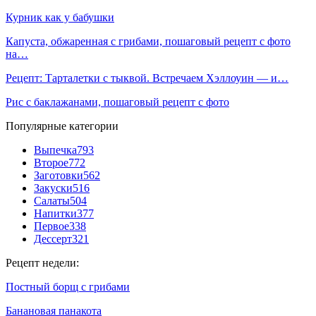
Курник как у бабушки
Капуста, обжаренная с грибами, пошаговый рецепт с фото
на…
Рецепт: Тарталетки с тыквой. Встречаем Хэллоуин — и…
Рис с баклажанами, пошаговый рецепт с фото
Популярные категории
Выпечка
793
Второе
772
Заготовки
562
Закуски
516
Салаты
504
Напитки
377
Первое
338
Дессерт
321
Рецепт недели:
Постный борщ с грибами
Банановая панакота