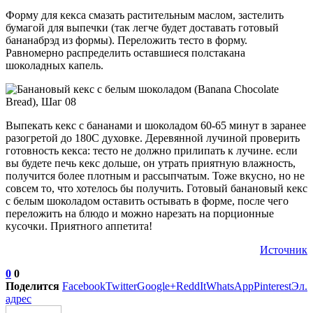
Форму для кекса смазать растительным маслом, застелить
бумагой для выпечки (так легче будет доставать готовый
бананабрэд из формы). Переложить тесто в форму.
Равномерно распределить оставшиеся полстакана
шоколадных капель.
Выпекать кекс с бананами и шоколадом 60-65 минут в заранее
разогретой до 180С духовке. Деревянной лучиной проверить
готовность кекса: тесто не должно прилипать к лучине. если
вы будете печь кекс дольше, он утрать приятную влажность,
получится более плотным и рассыпчатым. Тоже вкусно, но не
совсем то, что хотелось бы получить. Готовый банановый кекс
с белым шоколадом оставить остывать в форме, после чего
переложить на блюдо и можно нарезать на порционные
кусочки. Приятного аппетита!
Источник
0
0
Поделится
Facebook
Twitter
Google+
ReddIt
WhatsApp
Pinterest
Эл.
адрес