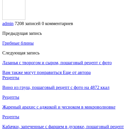
admin
7208 записей
0 комментариев
Предыдущая запись
Грибные блины
Следующая запись
Лазанья с творогом и сыром, пошаговый рецепт с фото
Вам также могут понравиться
Еще от автора
Рецепты
Вино из груш, пошаговый рецепт с фото на 4872 ккал
Рецепты
Жареный арахис с аджикой и чесноком в микроволновке
Рецепты
Кабачки, запеченные с фаршем в духовке, пошаговый рецепт