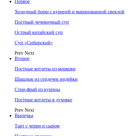
Первое
Холодный борщ с курицей и маринованной свеклой
Постный чечевичный суп
Острый китайский суп
Суп «Сибирский»
Prev
Next
Второе
Постные котлеты из моркови
Шашлык из сердечек индейки
Стир-фрай из курицы
Постные котлеты в духовке
Prev
Next
Выпечка
Тарт с черри и сыром