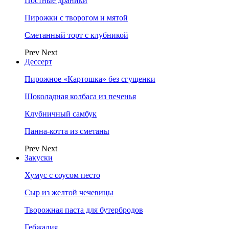
Постные драники
Пирожки с творогом и мятой
Сметанный торт с клубникой
Prev
Next
Дессерт
Пирожное «Картошка» без сгущенки
Шоколадная колбаса из печенья
Клубничный самбук
Панна-котта из сметаны
Prev
Next
Закуски
Хумус с соусом песто
Сыр из желтой чечевицы
Творожная паста для бутербродов
Гебжалия