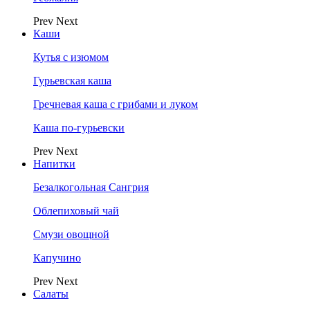
Prev
Next
Каши
Кутья с изюмом
Гурьевская каша
Гречневая каша с грибами и луком
Каша по-гурьевски
Prev
Next
Напитки
Безалкогольная Сангрия
Облепиховый чай
Смузи овощной
Капучино
Prev
Next
Салаты