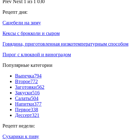
Prev
Next
1 из 1 030
Рецепт дня:
Сацебели на зиму
Кексы с брокколи и сыром
Говядина, приготовленная низкотемпературным способом
Пирог с клюквой и виноградом
Популярные категории
Выпечка
794
Второе
772
Заготовки
562
Закуски
516
Салаты
504
Напитки
377
Первое
338
Дессерт
321
Рецепт недели:
Сухарики к пиву