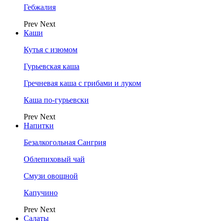
Гебжалия
Prev
Next
Каши
Кутья с изюмом
Гурьевская каша
Гречневая каша с грибами и луком
Каша по-гурьевски
Prev
Next
Напитки
Безалкогольная Сангрия
Облепиховый чай
Смузи овощной
Капучино
Prev
Next
Салаты