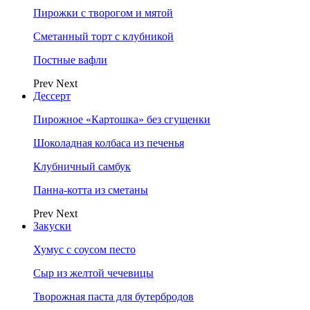
Пирожки с творогом и мятой
Сметанный торт с клубникой
Постные вафли
Prev
Next
Дессерт
Пирожное «Картошка» без сгущенки
Шоколадная колбаса из печенья
Клубничный самбук
Панна-котта из сметаны
Prev
Next
Закуски
Хумус с соусом песто
Сыр из желтой чечевицы
Творожная паста для бутербродов