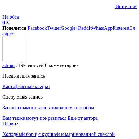
Источник
На обед
0
3
Поделится
Facebook
Twitter
Google+
ReddIt
WhatsApp
Pinterest
Эл.
адрес
admin
7199 записей
0 комментариев
Предыдущая запись
Картофельные клёцки
Следующая запись
Засолка шампиньонов холодным способом
Вам также могут понравиться
Еще от автора
Первое
Холодный борщ с курицей и маринованной свеклой