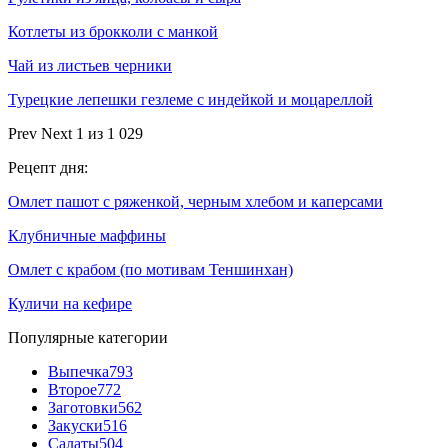
Котлеты из брокколи с манкой
Чай из листьев черники
Турецкие лепешки гезлеме с индейкой и моцареллой
Prev
Next
1 из 1 029
Рецепт дня:
Омлет пашот с ряженкой, черным хлебом и каперсами
Клубничные маффины
Омлет с крабом (по мотивам Теншинхан)
Куличи на кефире
Популярные категории
Выпечка
793
Второе
772
Заготовки
562
Закуски
516
Салаты
504