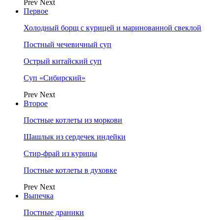
Prev
Next
Первое
Холодный борщ с курицей и маринованной свеклой
Постный чечевичный суп
Острый китайский суп
Суп «Сибирский»
Prev
Next
Второе
Постные котлеты из моркови
Шашлык из сердечек индейки
Стир-фрай из курицы
Постные котлеты в духовке
Prev
Next
Выпечка
Постные драники