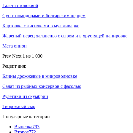
Галета с клюквой
Суп с помидорами и болгарским перцем
Картошка с лисичками в мультиварке
Жареный перец халапеньо с сыром и в хрустящей панировке
Мега онион
Prev
Next
1 из 1 030
Рецепт дня:
Блины дрожжевые в микроволновке
Салат из рыбных консервов с фасолью
Рулетики из скумбрии
Творожный сыр
Популярные категории
Выпечка
793
Второе
772