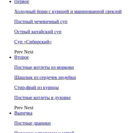
Первое
Холодный борщ с курицей и маринованной свеклой
Постный чечевичный суп
Острый китайский суп
Суп «Сибирский»
Prev
Next
Второе
Постные котлеты из моркови
Шашлык из сердечек индейки
Стир-фрай из курицы
Постные котлеты в духовке
Prev
Next
Выпечка
Постные драники