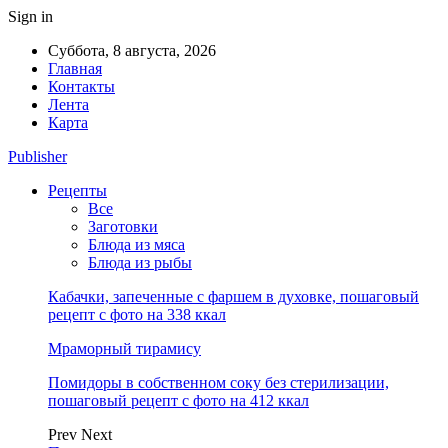
Sign in
Суббота, 8 августа, 2026
Главная
Контакты
Лента
Карта
Publisher
Рецепты
Все
Заготовки
Блюда из мяса
Блюда из рыбы
Кабачки, запеченные с фаршем в духовке, пошаговый
рецепт с фото на 338 ккал
Мраморный тирамису
Помидоры в собственном соку без стерилизации,
пошаговый рецепт с фото на 412 ккал
Prev
Next