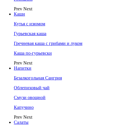
Prev
Next
Каши
Кутья с изюмом
Гурьевская каша
Гречневая каша с грибами и луком
Каша по-гурьевски
Prev
Next
Напитки
Безалкогольная Сангрия
Облепиховый чай
Смузи овощной
Капучино
Prev
Next
Салаты