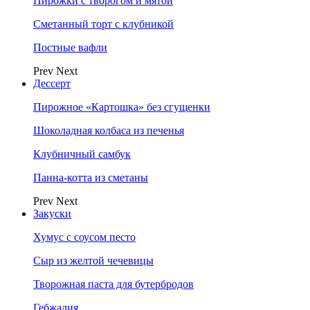
Пирожки с творогом и мятой
Сметанный торт с клубникой
Постные вафли
Prev
Next
Дессерт
Пирожное «Картошка» без сгущенки
Шоколадная колбаса из печенья
Клубничный самбук
Панна-котта из сметаны
Prev
Next
Закуски
Хумус с соусом песто
Сыр из желтой чечевицы
Творожная паста для бутербродов
Гебжалия