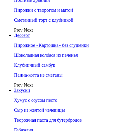
Постные драники
Пирожки с творогом и мятой
Сметанный торт с клубникой
Prev
Next
Дессерт
Пирожное «Картошка» без сгущенки
Шоколадная колбаса из печенья
Клубничный самбук
Панна-котта из сметаны
Prev
Next
Закуски
Хумус с соусом песто
Сыр из желтой чечевицы
Творожная паста для бутербродов
Гебжалия