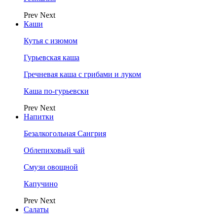
Prev
Next
Каши
Кутья с изюмом
Гурьевская каша
Гречневая каша с грибами и луком
Каша по-гурьевски
Prev
Next
Напитки
Безалкогольная Сангрия
Облепиховый чай
Смузи овощной
Капучино
Prev
Next
Салаты