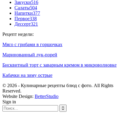
Закуски
516
Салаты
504
Напитки
377
Первое
338
Дессерт
321
Рецепт недели:
Мясо с грибами в горшочках
Маринованный лук-порей
Бисквитный торт с заварным кремом в микроволновке
Кабачки на зиму острые
© 2026 - Кулинарные рецепты блюд с фото. All Rights
Reserved.
Website Design:
BetterStudio
Sign in