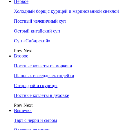
Первое
Холодный борщ с курицей и маринованной свеклой
Постный чечевичный суп
Острый китайский суп
Суп «Сибирский»
Prev
Next
Второе
Постные котлеты из моркови
Шашлык из сердечек индейки
Стир-фрай из курицы
Постные котлеты в духовке
Prev
Next
Выпечка
Тарт с черри и сыром