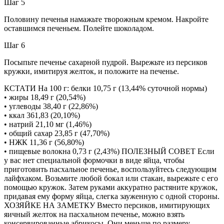
Шаг 5
Половину печенья намажьте творожным кремом. Накройте
оставшимся печеньем. Полейте шоколадом.
Шаг 6
Посыпьте печенье сахарной пудрой. Вырежьте из персиков
кружки, имитируя желток, и положите на печенье.
КСТАТИ На 100 г: белки 10,75 г (13,44% суточной нормы)
• жиры 18,49 г (20,54%)
• углеводы 38,40 г (22,86%)
• ккал 361,83 (20,10%)
• натрий 21,10 мг (1,46%)
• общий сахар 23,85 г (47,70%)
• НЖК 11,36 г (56,80%)
• пищевые волокна 0,73 г (2,43%) ПОЛЕЗНЫЙ СОВЕТ Если
у вас нет специальной формочки в виде яйца, чтобы
приготовить пасхальное печенье, воспользуйтесь следующим
лайфхаком. Возьмите любой бокал или стакан, вырежьте с его
помощью кружок. Затем руками аккуратно растяните кружок,
придавая ему форму яйца, слегка зауженную с одной стороны.
ХОЗЯЙКЕ НА ЗАМЕТКУ Вместо персиков, имитирующих
яичный желток на пасхальном печенье, можно взять
консервированные абрикосы. Они меньше по размеру,