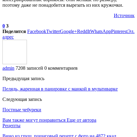
поэтому даже не понадобится вырезать из них кружочки.
Источник
0
3
Поделится
Facebook
Twitter
Google+
ReddIt
WhatsApp
Pinterest
Эл.
адрес
admin
7208 записей
0 комментариев
Предыдущая запись
Пелядь, жаренная в панировке с манкой в мультиварке
Следующая запись
Постные чебуреки
Вам также могут понравиться
Еще от автора
Рецепты
Вино из груш, пошаговый рецепт с фото на 4872 ккал