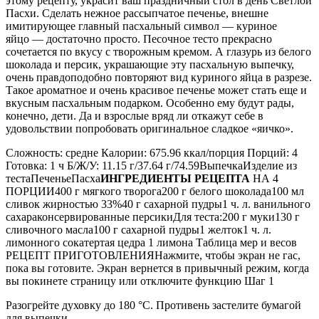
этому рецепту, украсит ваш праздничный стол в день Светлой
Пасхи. Сделать нежное рассыпчатое печенье, внешне
имитирующее главный пасхальный символ — куриное
яйцо — достаточно просто. Песочное тесто прекрасно
сочетается по вкусу с творожным кремом. А глазурь из белого
шоколада и персик, украшающие эту пасхальную выпечку,
очень правдоподобно повторяют вид куриного яйца в разрезе.
Такое ароматное и очень красивое печенье может стать еще и
вкусным пасхальным подарком. Особенно ему будут рады,
конечно, дети. Да и взрослые вряд ли откажут себе в
удовольствии попробовать оригинальное сладкое «яичко».
Сложность: средне Калории: 675.96 ккал/порция Порций: 4
Готовка: 1 ч Б/Ж/У: 11.15 г/37.64 г/74.59ВыпечкаИзделие из
тестаПеченьеПасха
ИНГРЕДИЕНТЫ РЕЦЕПТА
НА 4
ПОРЦИИ400 г мягкого творога200 г белого шоколада100 мл
сливок жирностью 33%40 г сахарной пудры1 ч. л. ванильного
сахараконсервированные персикиДля теста:200 г муки130 г
сливочного масла100 г сахарной пудры1 желток1 ч. л.
лимонного сокатертая цедра 1 лимона Таблица мер и весов
РЕЦЕПТ ПРИГОТОВЛЕНИЯНажмите, чтобы экран не гас,
пока вы готовите. Экран вернется в привычный режим, когда
вы покинете страницу или отключите функцию Шаг 1
Разогрейте духовку до 180 °C. Противень застелите бумагой
для выпечки.