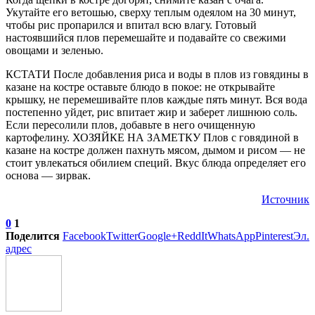
Укутайте его ветошью, сверху теплым одеялом на 30 минут,
чтобы рис пропарился и впитал всю влагу. Готовый
настоявшийся плов перемешайте и подавайте со свежими
овощами и зеленью.
КСТАТИ После добавления риса и воды в плов из говядины в
казане на костре оставьте блюдо в покое: не открывайте
крышку, не перемешивайте плов каждые пять минут. Вся вода
постепенно уйдет, рис впитает жир и заберет лишнюю соль.
Если пересолили плов, добавьте в него очищенную
картофелину. ХОЗЯЙКЕ НА ЗАМЕТКУ Плов с говядиной в
казане на костре должен пахнуть мясом, дымом и рисом — не
стоит увлекаться обилием специй. Вкус блюда определяет его
основа — зирвак.
Источник
0
1
Поделится
Facebook
Twitter
Google+
ReddIt
WhatsApp
Pinterest
Эл.
адрес