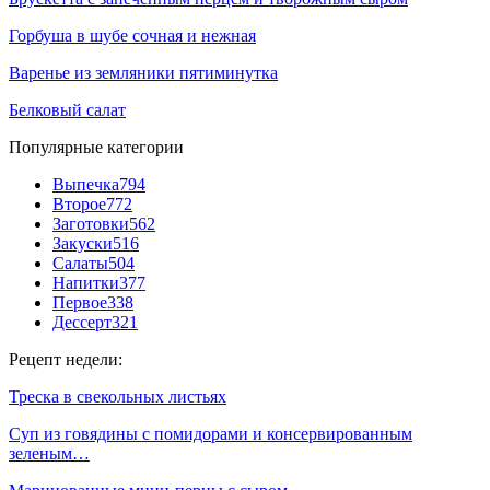
Горбуша в шубе сочная и нежная
Варенье из земляники пятиминутка
Белковый салат
Популярные категории
Выпечка
794
Второе
772
Заготовки
562
Закуски
516
Салаты
504
Напитки
377
Первое
338
Дессерт
321
Рецепт недели:
Треска в свекольных листьях
Суп из говядины с помидорами и консервированным
зеленым…