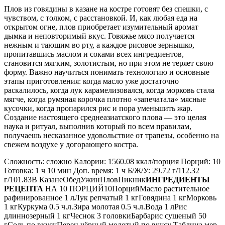
Плов из говядины в казане на костре готовят без спешки, с
чувством, с толком, с расстановкой. И, как любая еда на
открытом огне, плов приобретает изумительный аромат
дымка и неповторимый вкус. Говяжье мясо получается
нежным и тающим во рту, а каждое рисовое зернышко,
пропитавшись маслом и соками всех ингредиентов,
становится мягким, золотистым, но при этом не теряет свою
форму. Важно научиться понимать технологию и основные
этапы приготовления: когда масло уже достаточно
раскалилось, когда лук карамелизовался, когда морковь стала
мягче, когда румяная корочка плотно «запечатала» мясные
кусочки, когда пропарился рис и пора уменьшить жар.
Создание настоящего среднеазиатского плова — это целая
наука и ритуал, выполнив который по всем правилам,
получаешь несказанное удовольствие от трапезы, особенно на
свежем воздухе у догорающего костра.
Сложность: сложно Калории: 1560.08 ккал/порция Порций: 10
Готовка: 1 ч 10 мин Доп. время: 1 ч Б/Ж/У: 29.72 г/112.32
г/101.83В КазанеОбедУжинПловПикник
ИНГРЕДИЕНТЫ
РЕЦЕПТА
НА 10 ПОРЦИЙ10ПорцийМасло растительное
рафинированное 1 лЛук репчатый 1 кгГовядина 1 кгМорковь
1 кгКуркума 0.5 ч.л.Зира молотая 0.5 ч.л.Вода 1 лРис
длиннозерный 1 кгЧеснок 3 головкиБарбарис сушеный 50
гСоль по вкусуПерец чёрный молотый по вкусу Таблица мер