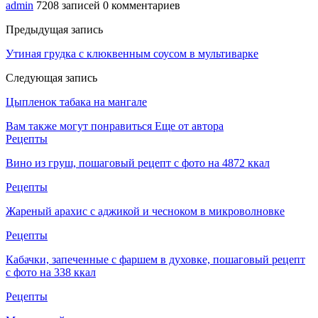
admin
7208 записей
0 комментариев
Предыдущая запись
Утиная грудка с клюквенным соусом в мультиварке
Следующая запись
Цыпленок табака на мангале
Вам также могут понравиться
Еще от автора
Рецепты
Вино из груш, пошаговый рецепт с фото на 4872 ккал
Рецепты
Жареный арахис с аджикой и чесноком в микроволновке
Рецепты
Кабачки, запеченные с фаршем в духовке, пошаговый рецепт
с фото на 338 ккал
Рецепты