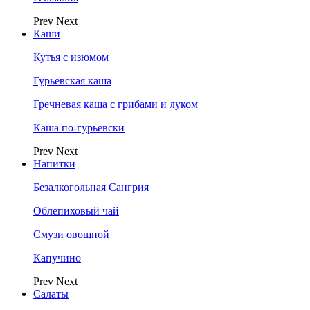
Prev
Next
Каши
Кутья с изюмом
Гурьевская каша
Гречневая каша с грибами и луком
Каша по-гурьевски
Prev
Next
Напитки
Безалкогольная Сангрия
Облепиховый чай
Смузи овощной
Капучино
Prev
Next
Салаты