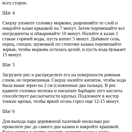
всех сторон.
Шаг 4
Сверху уложите соломку моркови, разровняйте ее слой и
накройте казан крышкой на 7 минут. Затем перемешайте все
ингредиенты и обжаривайте 10 минут. Налейте в казан 1
стакан горячей воды, пусть кипит 5 минут. Добавьте соль,
перец, специи, шумовкой по стеночке казана перемешайте
зирвак, чтобы морковь осталась целой, и пусть вода булькает
15 минут.
Шаг 5
Загрузите рис и распределите его на поверхности ровным
слоем, не перемешивая. Сверху налейте кипяток, чтобы вода
была выше зерен на 2 см (сложенные два пальца). В рис
вдавите головки чеснока и насыпьте барбарис (его кислота
способствует рассыпчатости крупы). Подложите в костер
тонкие щепки, чтобы яркий огонь горел еще 12-15 минут.
Шаг 6
Для выхода пара деревянной палочкой несколько раз
проколите рис до самого дна казана и накройте крышкой.
Когда щепки в костре догорят, снимите казан с очага.