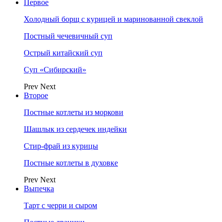
Первое
Холодный борщ с курицей и маринованной свеклой
Постный чечевичный суп
Острый китайский суп
Суп «Сибирский»
Prev
Next
Второе
Постные котлеты из моркови
Шашлык из сердечек индейки
Стир-фрай из курицы
Постные котлеты в духовке
Prev
Next
Выпечка
Тарт с черри и сыром