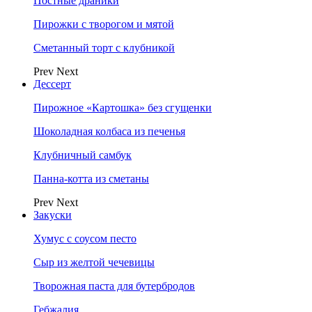
Постные драники
Пирожки с творогом и мятой
Сметанный торт с клубникой
Prev
Next
Дессерт
Пирожное «Картошка» без сгущенки
Шоколадная колбаса из печенья
Клубничный самбук
Панна-котта из сметаны
Prev
Next
Закуски
Хумус с соусом песто
Сыр из желтой чечевицы
Творожная паста для бутербродов
Гебжалия