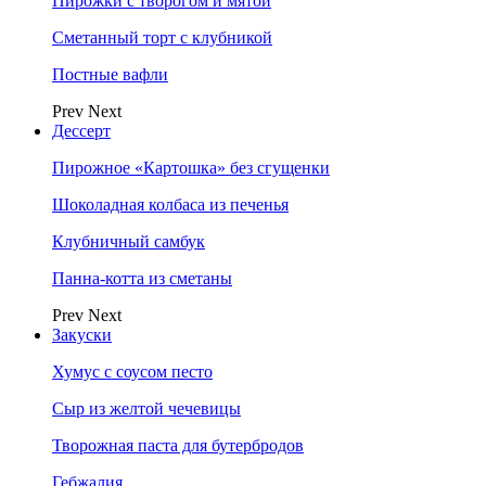
Пирожки с творогом и мятой
Сметанный торт с клубникой
Постные вафли
Prev
Next
Дессерт
Пирожное «Картошка» без сгущенки
Шоколадная колбаса из печенья
Клубничный самбук
Панна-котта из сметаны
Prev
Next
Закуски
Хумус с соусом песто
Сыр из желтой чечевицы
Творожная паста для бутербродов
Гебжалия