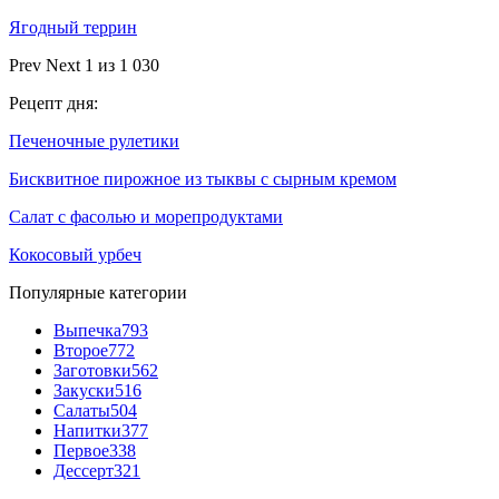
Ягодный террин
Prev
Next
1 из 1 030
Рецепт дня:
Печеночные рулетики
Бисквитное пирожное из тыквы с сырным кремом
Салат с фасолью и морепродуктами
Кокосовый урбеч
Популярные категории
Выпечка
793
Второе
772
Заготовки
562
Закуски
516
Салаты
504
Напитки
377
Первое
338
Дессерт
321