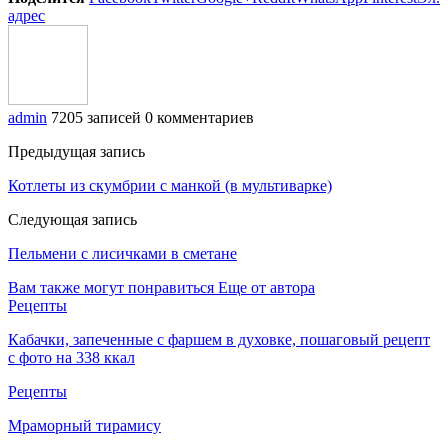
адрес
admin
7205 записей
0 комментариев
Предыдущая запись
Котлеты из скумбрии с манкой (в мультиварке)
Следующая запись
Пельмени с лисичками в сметане
Вам также могут понравиться
Еще от автора
Рецепты
Кабачки, запеченные с фаршем в духовке, пошаговый рецепт
с фото на 338 ккал
Рецепты
Мраморный тирамису