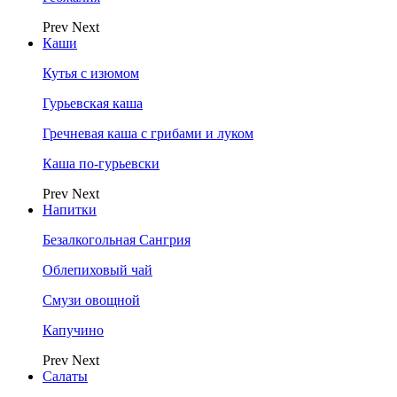
Prev
Next
Каши
Кутья с изюмом
Гурьевская каша
Гречневая каша с грибами и луком
Каша по-гурьевски
Prev
Next
Напитки
Безалкогольная Сангрия
Облепиховый чай
Смузи овощной
Капучино
Prev
Next
Салаты