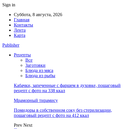
Sign in
Суббота, 8 августа, 2026
Главная
Контакты
Лента
Карта
Publisher
Рецепты
Все
Заготовки
Блюда из мяса
Блюда из рыбы
Кабачки, запеченные с фаршем в духовке, пошаговый
рецепт с фото на 338 ккал
Мраморный тирамису
Помидоры в собственном соку без стерилизации,
пошаговый рецепт с фото на 412 ккал
Prev
Next