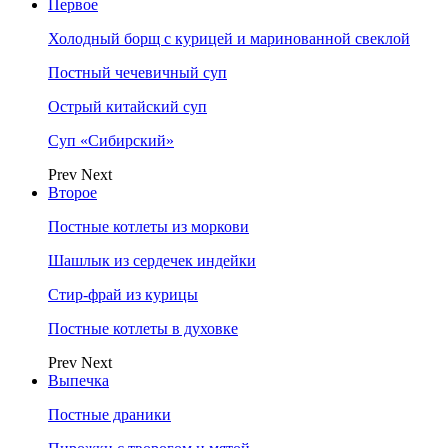
Первое
Холодный борщ с курицей и маринованной свеклой
Постный чечевичный суп
Острый китайский суп
Суп «Сибирский»
Prev
Next
Второе
Постные котлеты из моркови
Шашлык из сердечек индейки
Стир-фрай из курицы
Постные котлеты в духовке
Prev
Next
Выпечка
Постные драники