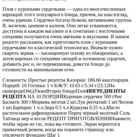
Плов с куриными сердечками — одна из многочисленных
вариаций этого популярного блюда, причем, на наш взгляд,
очень удачная. Сердечки богаты белком, витаминами группы
В, железом, цинком и калием. Они легко усваиваются,
доступны в каждом магазине и в сочетании с восточными
специями получаются очень мягкими и вкусными. В нашем
рецепте расскажем, как приготовить плов с куриными
сердечками по классической технологии. Вначале нужно
сварить зирвак — насыщенную основу из обжаренных, а
затем вареных со специями овощей и половинок сердечек,
добавить рис и, не перемешивая, довести блюдо до
готовности на минимальном огне.
Сложность: Простые рецепты Калории: 186.66 ккал/порция
Порций: 10 Готовка: 1 ч Б/Ж/У: 10.65 г/5.34 г/23.12На
сковородеОбедУжинВторое блюдоПлов
ИНГРЕДИЕНТЫ
РЕЦЕПТА
НА 10 ПОРЦИЙКуриные сердечки 500 гРис
Басмати 300 гМорковь жёлтая 2 шт.Лук репчатый 1 шт.Чеснок
1 шт.Барбарис 1 ч.л.Зира 0.5 ч.л.Куркума 0.25 ч.л.Масло
растительное рафинированное Перец чёрный молотый Соль
Таблица мер и весов РЕЦЕПТ ПРИГОТОВЛЕНИЯНажмите,
чтобы экран не гас, пока вы готовите. Экран вернется в
привычный режим, когда вы покинете страницу или
отключите функцию Шаг 1