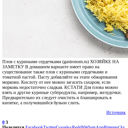
Плов с куриными сердечками (gastronom.ru) ХОЗЯЙКЕ НА
ЗАМЕТКУ В домашнем варианте имеет право на
существование также плов с куриными сердечками и
томатной пастой. Пасту добавляйте на этапе обжаривания
моркови. Кислоту от нее можно загасить сахаром, если
морковь недостаточно сладкая. КСТАТИ Для плова можно
взять и другие куриные субпродукты, например, желудочки.
Предварительно их следует очистить и бланшировать в
кипятке, а получившийся бульон слить.
Источник
0
3
Поделится
Facebook
Twitter
Google+
ReddIt
WhatsApp
Pinterest
Эл.