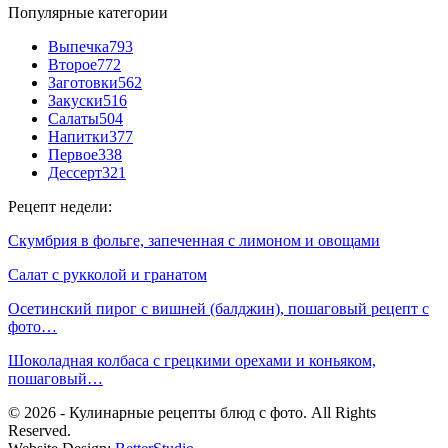
Популярные категории
Выпечка
793
Второе
772
Заготовки
562
Закуски
516
Салаты
504
Напитки
377
Первое
338
Дессерт
321
Рецепт недели:
Скумбрия в фольге, запеченная с лимоном и овощами
Салат с рукколой и гранатом
Осетинский пирог с вишней (балджин), пошаговый рецепт с
фото…
Шоколадная колбаса с грецкими орехами и коньяком,
пошаговый…
© 2026 - Кулинарные рецепты блюд с фото. All Rights
Reserved.