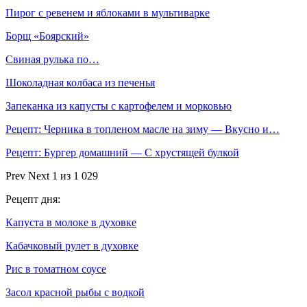
Пирог с ревенем и яблоками в мультиварке
Борщ «Боярский»
Свиная рулька по…
Шоколадная колбаса из печенья
Запеканка из капусты с картофелем и морковью
Рецепт: Черника в топленом масле на зиму — Вкусно и…
Рецепт: Бургер домашний — С хрустящей булкой
Prev
Next
1 из 1 029
Рецепт дня:
Капуста в молоке в духовке
Кабачковый рулет в духовке
Рис в томатном соусе
Засол красной рыбы с водкой