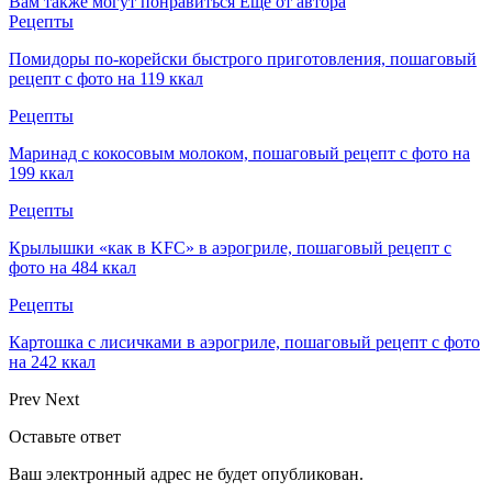
Вам также могут понравиться
Еще от автора
Рецепты
Помидоры по-корейски быстрого приготовления, пошаговый
рецепт с фото на 119 ккал
Рецепты
Маринад с кокосовым молоком, пошаговый рецепт с фото на
199 ккал
Рецепты
Крылышки «как в KFC» в аэрогриле, пошаговый рецепт с
фото на 484 ккал
Рецепты
Картошка с лисичками в аэрогриле, пошаговый рецепт с фото
на 242 ккал
Prev
Next
Оставьте ответ
Ваш электронный адрес не будет опубликован.