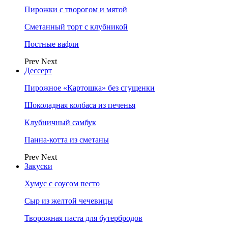
Пирожки с творогом и мятой
Сметанный торт с клубникой
Постные вафли
Prev
Next
Дессерт
Пирожное «Картошка» без сгущенки
Шоколадная колбаса из печенья
Клубничный самбук
Панна-котта из сметаны
Prev
Next
Закуски
Хумус с соусом песто
Сыр из желтой чечевицы
Творожная паста для бутербродов