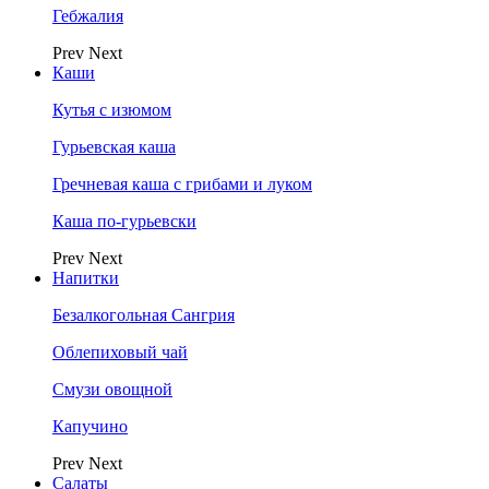
Гебжалия
Prev
Next
Каши
Кутья с изюмом
Гурьевская каша
Гречневая каша с грибами и луком
Каша по-гурьевски
Prev
Next
Напитки
Безалкогольная Сангрия
Облепиховый чай
Смузи овощной
Капучино
Prev
Next
Салаты