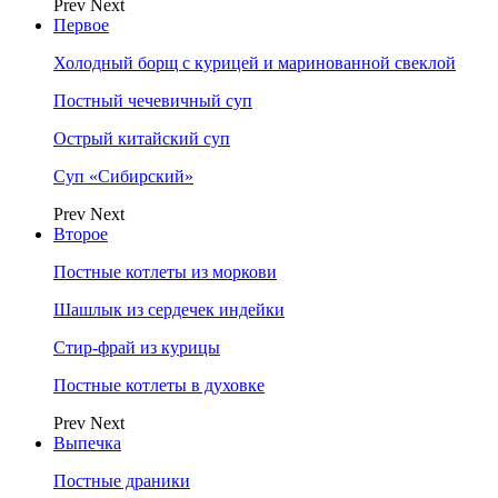
Prev
Next
Первое
Холодный борщ с курицей и маринованной свеклой
Постный чечевичный суп
Острый китайский суп
Суп «Сибирский»
Prev
Next
Второе
Постные котлеты из моркови
Шашлык из сердечек индейки
Стир-фрай из курицы
Постные котлеты в духовке
Prev
Next
Выпечка
Постные драники