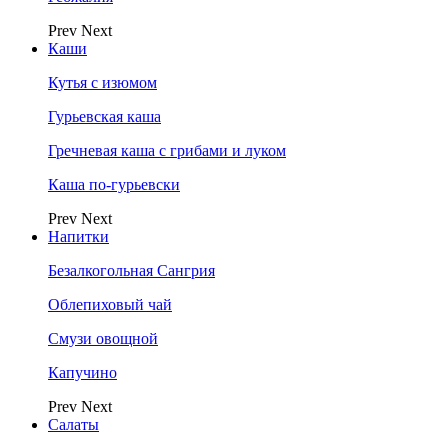
Prev
Next
Каши
Кутья с изюмом
Гурьевская каша
Гречневая каша с грибами и луком
Каша по-гурьевски
Prev
Next
Напитки
Безалкогольная Сангрия
Облепиховый чай
Смузи овощной
Капучино
Prev
Next
Салаты