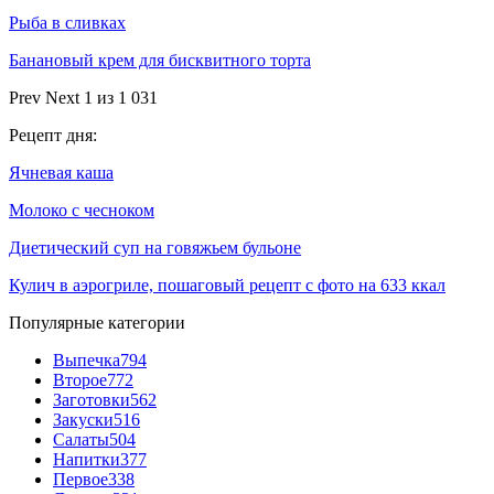
Рыба в сливках
Банановый крем для бисквитного торта
Prev
Next
1 из 1 031
Рецепт дня:
Ячневая каша
Молоко с чесноком
Диетический суп на говяжьем бульоне
Кулич в аэрогриле, пошаговый рецепт с фото на 633 ккал
Популярные категории
Выпечка
794
Второе
772
Заготовки
562
Закуски
516
Салаты
504
Напитки
377
Первое
338