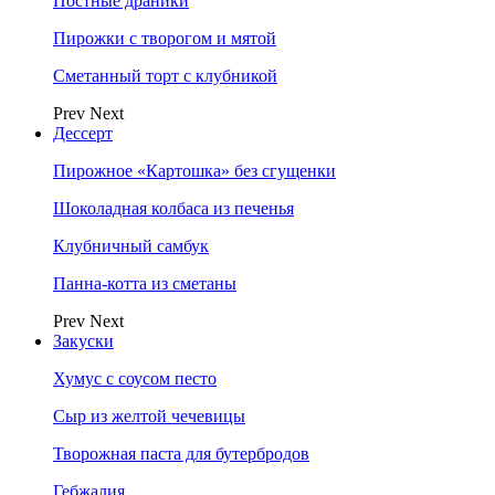
Постные драники
Пирожки с творогом и мятой
Сметанный торт с клубникой
Prev
Next
Дессерт
Пирожное «Картошка» без сгущенки
Шоколадная колбаса из печенья
Клубничный самбук
Панна-котта из сметаны
Prev
Next
Закуски
Хумус с соусом песто
Сыр из желтой чечевицы
Творожная паста для бутербродов
Гебжалия