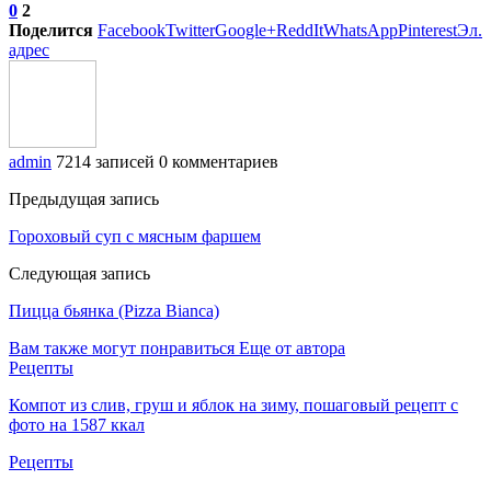
0
2
Поделится
Facebook
Twitter
Google+
ReddIt
WhatsApp
Pinterest
Эл.
адрес
admin
7214 записей
0 комментариев
Предыдущая запись
Гороховый суп с мясным фаршем
Следующая запись
Пицца бьянка (Pizza Bianca)
Вам также могут понравиться
Еще от автора
Рецепты
Компот из слив, груш и яблок на зиму, пошаговый рецепт с
фото на 1587 ккал
Рецепты