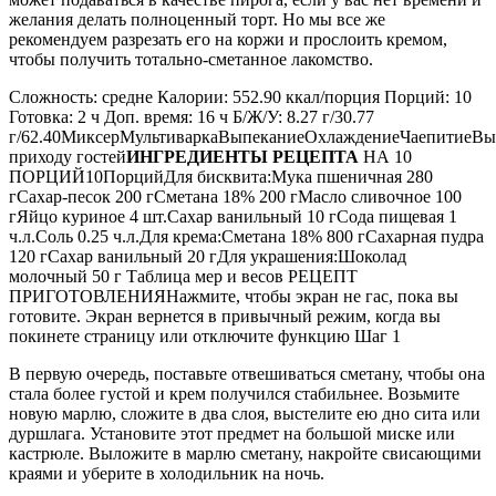
желания делать полноценный торт. Но мы все же
рекомендуем разрезать его на коржи и прослоить кремом,
чтобы получить тотально-сметанное лакомство.
Сложность: средне Калории: 552.90 ккал/порция Порций: 10
Готовка: 2 ч Доп. время: 16 ч Б/Ж/У: 8.27 г/30.77
г/62.40МиксерМультиваркаВыпеканиеОхлаждениеЧаепитиеВы
приходу гостей
ИНГРЕДИЕНТЫ РЕЦЕПТА
НА 10
ПОРЦИЙ10ПорцийДля бисквита:Мука пшеничная 280
гСахар-песок 200 гСметана 18% 200 гМасло сливочное 100
гЯйцо куриное 4 шт.Сахар ванильный 10 гСода пищевая 1
ч.л.Соль 0.25 ч.л.Для крема:Сметана 18% 800 гСахарная пудра
120 гСахар ванильный 20 гДля украшения:Шоколад
молочный 50 г Таблица мер и весов РЕЦЕПТ
ПРИГОТОВЛЕНИЯНажмите, чтобы экран не гас, пока вы
готовите. Экран вернется в привычный режим, когда вы
покинете страницу или отключите функцию Шаг 1
В первую очередь, поставьте отвешиваться сметану, чтобы она
стала более густой и крем получился стабильнее. Возьмите
новую марлю, сложите в два слоя, выстелите ею дно сита или
дуршлага. Установите этот предмет на большой миске или
кастрюле. Выложите в марлю сметану, накройте свисающими
краями и уберите в холодильник на ночь.