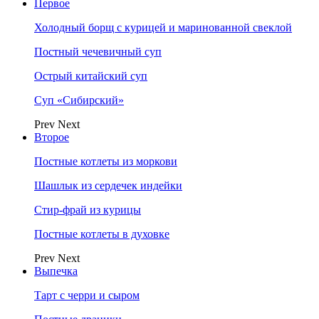
Первое
Холодный борщ с курицей и маринованной свеклой
Постный чечевичный суп
Острый китайский суп
Суп «Сибирский»
Prev
Next
Второе
Постные котлеты из моркови
Шашлык из сердечек индейки
Стир-фрай из курицы
Постные котлеты в духовке
Prev
Next
Выпечка
Тарт с черри и сыром