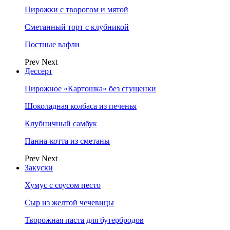
Пирожки с творогом и мятой
Сметанный торт с клубникой
Постные вафли
Prev
Next
Дессерт
Пирожное «Картошка» без сгущенки
Шоколадная колбаса из печенья
Клубничный самбук
Панна-котта из сметаны
Prev
Next
Закуски
Хумус с соусом песто
Сыр из желтой чечевицы
Творожная паста для бутербродов