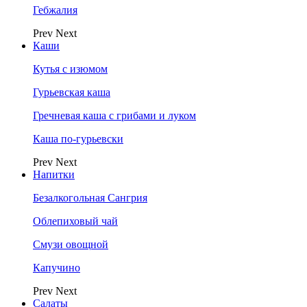
Гебжалия
Prev
Next
Каши
Кутья с изюмом
Гурьевская каша
Гречневая каша с грибами и луком
Каша по-гурьевски
Prev
Next
Напитки
Безалкогольная Сангрия
Облепиховый чай
Смузи овощной
Капучино
Prev
Next
Салаты