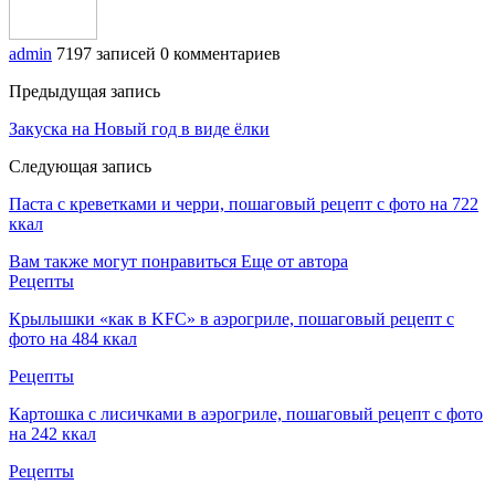
admin
7197 записей
0 комментариев
Предыдущая запись
Закуска на Новый год в виде ёлки
Следующая запись
Паста с креветками и черри, пошаговый рецепт с фото на 722
ккал
Вам также могут понравиться
Еще от автора
Рецепты
Крылышки «как в KFC» в аэрогриле, пошаговый рецепт с
фото на 484 ккал
Рецепты
Картошка с лисичками в аэрогриле, пошаговый рецепт с фото
на 242 ккал
Рецепты