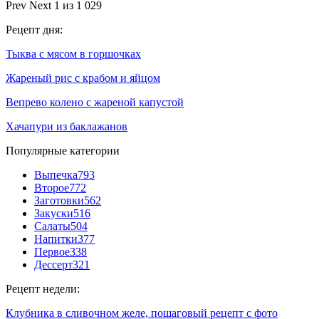
Prev
Next
1 из 1 029
Рецепт дня:
Тыква с мясом в горшочках
Жареный рис с крабом и яйцом
Вепрево колено с жареной капустой
Хачапури из баклажанов
Популярные категории
Выпечка
793
Второе
772
Заготовки
562
Закуски
516
Салаты
504
Напитки
377
Первое
338
Дессерт
321
Рецепт недели:
Клубника в сливочном желе, пошаговый рецепт с фото