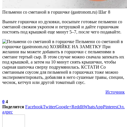
Пельмени со сметаной в горшочке (gastronom.ru) Шаг 8
Выньте горшочки из духовки, посыпьте готовые пельмени со
сметаной свежим укропом и петрушкой и дайте горшочкам
постоять под крышкой еще минут 5–7, после чего подавайте.
Пельмени со сметаной в
горшочке (gastronom.ru) ХОЗЯЙКЕ НА ЗАМЕТКУ При
желании вы можете добавить в горшочки с пельменями в
сметане тертый сыр. В этом случае можно сначала запекать их
под крышкой, а затем на 10 минут снять крышечки, чтобы
сырная шапочка сверху подрумянилась. КСТАТИ Со
сметанным соусом для пельменей в горшочках тоже можно
экспериментировать, добавляя в него сушеные травы, специи,
чеснок, кетчуп или другой томатный соус.
Источник
0
4
Поделится
Facebook
Twitter
Google+
ReddIt
WhatsApp
Pinterest
Эл.
адрес