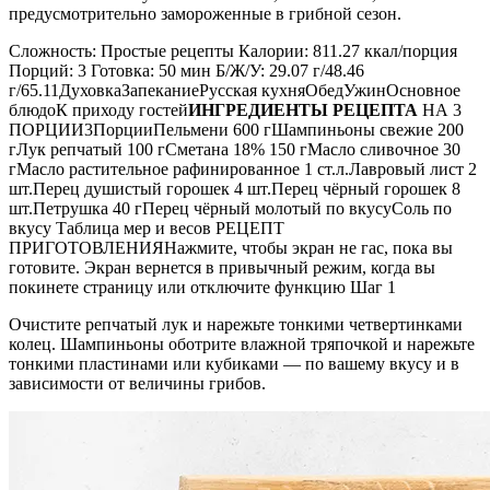
предусмотрительно замороженные в грибной сезон.
Сложность: Простые рецепты Калории: 811.27 ккал/порция
Порций: 3 Готовка: 50 мин Б/Ж/У: 29.07 г/48.46
г/65.11ДуховкаЗапеканиеРусская кухняОбедУжинОсновное
блюдоК приходу гостей
ИНГРЕДИЕНТЫ РЕЦЕПТА
НА 3
ПОРЦИИ3ПорцииПельмени 600 гШампиньоны свежие 200
гЛук репчатый 100 гСметана 18% 150 гМасло сливочное 30
гМасло растительное рафинированное 1 ст.л.Лавровый лист 2
шт.Перец душистый горошек 4 шт.Перец чёрный горошек 8
шт.Петрушка 40 гПерец чёрный молотый по вкусуСоль по
вкусу Таблица мер и весов РЕЦЕПТ
ПРИГОТОВЛЕНИЯНажмите, чтобы экран не гас, пока вы
готовите. Экран вернется в привычный режим, когда вы
покинете страницу или отключите функцию Шаг 1
Очистите репчатый лук и нарежьте тонкими четвертинками
колец. Шампиньоны оботрите влажной тряпочкой и нарежьте
тонкими пластинами или кубиками — по вашему вкусу и в
зависимости от величины грибов.