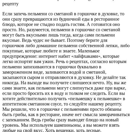
рецепту
Если запечь пельмени со сметаной в горшочке в духовке, то
они сразу превращаются из будничной еды в ресторанное
блюдо, которое не стыдно подать гостям. А готовится оно
просто. Но, разумеется, пельмени в горшочке со сметаной
могут быть вкусными лишь тогда, когда сами пельмени
вкусные. Ведь чудес не бывает. Поэтому берите для
горшочков либо домашние пельмени собственной лепки, либо
покупные, которые любите и знаете. Маленькое
предупреждение: интернет набит «лайфхаками», которые
легко испортят вам ужин. Речь о рецептах, согласно которым
пельмени запихиваются в горшочки буквально в
замороженном виде, заливаются водой и сметаной,
засыпаются сыром и отправляются в духовку. Не делайте так
никогда. На выходе вы получите слипшееся нечто. Ну, вы же
сами знаете, как пельмени могут слипнуться даже при варке,
если просто бросить их в воду и толком не следить. Если вы
хотите действительно получить «пельмешку к пельмешке» в
аппетитном сметанном соусе, то следуйте нашему рецепту.
Мы решили, что в горшочке с пельменями просто обязаны
быть грибы, как в ресторане, иначе нет смысла заморачиваться
с запеканием. Ведь грибы сразу выводят блюдо на новый
уровень. Мы используем шампиньоны, а вы можете взять
любые на свой вкус. Хоть вешенки, хоть лесные,