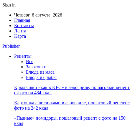
Sign in
Четверг, 6 августа, 2026
Главная
Контакты
Лента
Карта
Publisher
Рецепты
Все
Заготовки
Блюда из мяса
Блюда из рыбы
Крылышки «как в KFC» в аэрогриле, пошаговый рецепт
с фото на 484 ккал
Картошка с лисичками в аэрогриле, пошаговый рецепт с
фото на 242 ккал
«Пьяные» помидоры, пошаговый рецепт с фото на 150
ккал