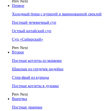
Prev
Next
Первое
Холодный борщ с курицей и маринованной свеклой
Постный чечевичный суп
Острый китайский суп
Суп «Сибирский»
Prev
Next
Второе
Постные котлеты из моркови
Шашлык из сердечек индейки
Стир-фрай из курицы
Постные котлеты в духовке
Prev
Next
Выпечка
Постные драники