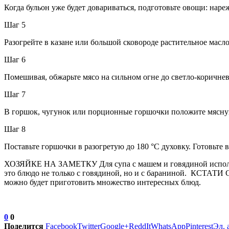
Когда бульон уже будет довариваться, подготовьте овощи: нар
Шаг 5
Разогрейте в казане или большой сковороде растительное масло
Шаг 6
Помешивая, обжарьте мясо на сильном огне до светло-коричне
Шаг 7
В горшок, чугунок или порционные горшочки положите мясную
Шаг 8
Поставьте горшочки в разогретую до 180 °С духовку. Готовьте 
ХОЗЯЙКЕ НА ЗАМЕТКУ Для супа с машем и говядиной использу
это блюдо не только с говядиной, но и с бараниной. КСТАТИ С
можно будет приготовить множество интересных блюд.
0
0
Поделится
Facebook
Twitter
Google+
ReddIt
WhatsApp
Pinterest
Эл. 