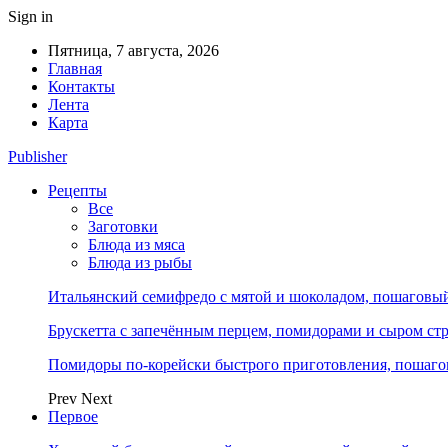
Sign in
Пятница, 7 августа, 2026
Главная
Контакты
Лента
Карта
Publisher
Рецепты
Все
Заготовки
Блюда из мяса
Блюда из рыбы
Итальянский семифредо с мятой и шоколадом, пошаговый 
Брускетта с запечённым перцем, помидорами и сыром стр
Помидоры по-корейски быстрого приготовления, пошагов
Prev
Next
Первое