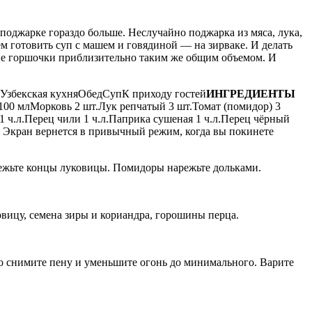
поджарке гораздо больше. Неслучайно поджарка из мяса, лука,
м готовить суп с машем и говядиной — на зирваке. И делать
ные горшочки приблизительно таким же общим объемом. И
ркаУзбекская кухняОбедСупК приходу гостей
ИНГРЕДИЕНТЫ
00 млМорковь 2 шт.Лук репчатый 3 шт.Томат (помидор) 3
 1 ч.л.Перец чили 1 ч.л.Паприка сушеная 1 ч.л.Перец чёрный
Экран вернется в привычный режим, когда вы покинете
режьте концы луковицы. Помидоры нарежьте дольками.
вицу, семена зиры и кориандра, горошины перца.
но снимите пену и уменьшите огонь до минимального. Варите