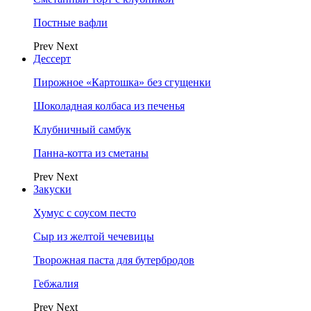
Постные вафли
Prev
Next
Дессерт
Пирожное «Картошка» без сгущенки
Шоколадная колбаса из печенья
Клубничный самбук
Панна-котта из сметаны
Prev
Next
Закуски
Хумус с соусом песто
Сыр из желтой чечевицы
Творожная паста для бутербродов
Гебжалия
Prev
Next