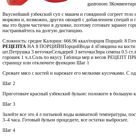
gastronom 3Комментир
Вкуснейший узбекский суп с машем и говядиной согреет тело и
моркови и, возможно, других овощей с добавлением специй и п
мы это будем частично в духовке, поэтому готовьте заранее 
настраивайтесь на долгую дистанцию.
Сложность: средне Калории: 666.96 ккал/порция Порций: 8 Гото
РЕЦЕПТА
НА 8 ПОРЦИЙ8ПорцийВода 4 лГовядина на кости 1 
шт.Петрушка 3 веточкиСельдерей 3 веточкиЗира семена 0.5 ст.л
горошек 1 ч.л.Соль по вкусу Таблица мер и весов РЕЦЕПТ ПР
страницу или отключите функцию Шаг 1
Срежьте мясо с костей и нарежьте его мелкими кусочками. С 
Шаг 2
Приготовьте красный узбекский бульон: положите в большую 
Шаг 3
Залейте все это 4 л питьевой воды комнатной температуры, по
3–4 часа. Готовый бульон процедите, все остатки выбросьте.
Шаг 4