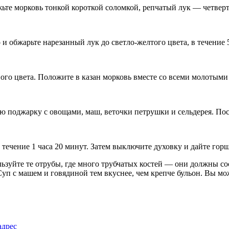
ежьте морковь тонкой короткой соломкой, репчатый лук — четвер
 и обжарьте нарезанный лук до светло-желтого цвета, в течение 
вого цвета. Положите в казан морковь вместе со всеми молотым
 поджарку с овощами, маш, веточки петрушки и сельдерея. Пос
в течение 1 часа 20 минут. Затем выключите духовку и дайте го
йте те отрубы, где много трубчатых костей — они должны сос
уп с машем и говядиной тем вкуснее, чем крепче бульон. Вы мож
адрес