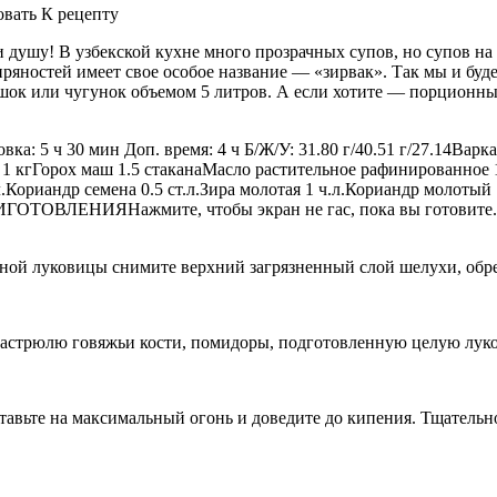
овать
К рецепту
 душу! В узбекской кухне много прозрачных супов, но супов на 
ряностей имеет свое особое название — «зирвак». Так мы и буде
горшок или чугунок объемом 5 литров. А если хотите — порцион
вка: 5 ч 30 мин Доп. время: 4 ч Б/Ж/У: 31.80 г/40.51 г/27.14Ва
кгГорох маш 1.5 стаканаМасло растительное рафинированное 1
.Кориандр семена 0.5 ст.л.Зира молотая 1 ч.л.Кориандр молотый
ИГОТОВЛЕНИЯНажмите, чтобы экран не гас, пока вы готовите. 
одной луковицы снимите верхний загрязненный слой шелухи, об
кастрюлю говяжьи кости, помидоры, подготовленную целую луко
ставьте на максимальный огонь и доведите до кипения. Тщатель