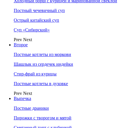
Холодный борщ с курицей и маринованной свеклой
Постный чечевичный суп
Острый китайский суп
Суп «Сибирский»
Prev
Next
Второе
Постные котлеты из моркови
Шашлык из сердечек индейки
Стир-фрай из курицы
Постные котлеты в духовке
Prev
Next
Выпечка
Постные драники
Пирожки с творогом и мятой
Сметанный торт с клубникой