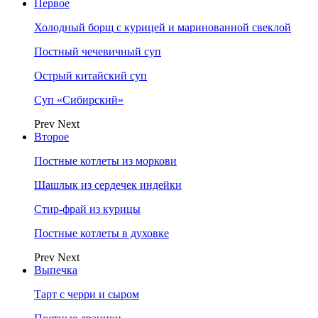
Первое
Холодный борщ с курицей и маринованной свеклой
Постный чечевичный суп
Острый китайский суп
Суп «Сибирский»
Prev
Next
Второе
Постные котлеты из моркови
Шашлык из сердечек индейки
Стир-фрай из курицы
Постные котлеты в духовке
Prev
Next
Выпечка
Тарт с черри и сыром