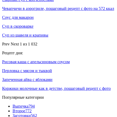
Чевапчичи в аэрогриле, пошаговый рецепт с фото на 572 ккал
Соус для макарон
Суп в скороварке
Суп из щавеля и крапивы
Prev
Next
1 из 1 032
Рецепт дня:
Рисовая каша с апельсиновым соусом
Перловка с мясом и тыквой
Запеченная айва с яблоками
Коржики молочные как в детстве, пошаговый рецепт с фото
Популярные категории
Выпечка
794
Второе
772
Заготовки
562