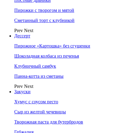
Постные драники
Пирожки с творогом и мятой
Сметанный торт с клубникой
Prev
Next
Дессерт
Пирожное «Картошка» без сгущенки
Шоколадная колбаса из печенья
Клубничный самбук
Панна-котта из сметаны
Prev
Next
Закуски
Хумус с соусом песто
Сыр из желтой чечевицы
Творожная паста для бутербродов
Гебжалия