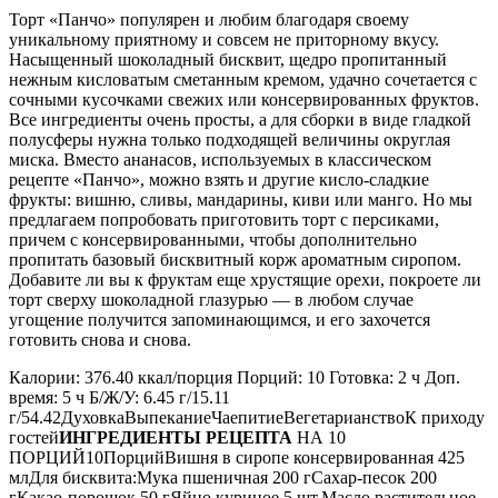
Торт «Панчо» популярен и любим благодаря своему
уникальному приятному и совсем не приторному вкусу.
Насыщенный шоколадный бисквит, щедро пропитанный
нежным кисловатым сметанным кремом, удачно сочетается с
сочными кусочками свежих или консервированных фруктов.
Все ингредиенты очень просты, а для сборки в виде гладкой
полусферы нужна только подходящей величины округлая
миска. Вместо ананасов, используемых в классическом
рецепте «Панчо», можно взять и другие кисло-сладкие
фрукты: вишню, сливы, мандарины, киви или манго. Но мы
предлагаем попробовать приготовить торт с персиками,
причем с консервированными, чтобы дополнительно
пропитать базовый бисквитный корж ароматным сиропом.
Добавите ли вы к фруктам еще хрустящие орехи, покроете ли
торт сверху шоколадной глазурью — в любом случае
угощение получится запоминающимся, и его захочется
готовить снова и снова.
Калории: 376.40 ккал/порция Порций: 10 Готовка: 2 ч Доп.
время: 5 ч Б/Ж/У: 6.45 г/15.11
г/54.42ДуховкаВыпеканиеЧаепитиеВегетарианствоК приходу
гостей
ИНГРЕДИЕНТЫ РЕЦЕПТА
НА 10
ПОРЦИЙ10ПорцийВишня в сиропе консервированная 425
млДля бисквита:Мука пшеничная 200 гСахар-песок 200
гКакао-порошок 50 гЯйцо куриное 5 шт.Масло растительное