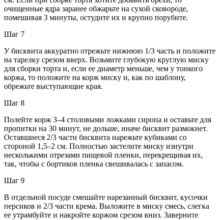
очищенные ядра заранее обжарьте на сухой сковороде,
помешивая 3 минуты, остудите их и крупно порубите.
Шаг 7
У бисквита аккуратно отрежьте нижнюю 1/3 часть и положите
на тарелку срезом вверх. Возьмите глубокую круглую миску
для сборки торта и, если ее диаметр меньше, чем у тонкого
коржа, то положите на корж миску и, как по шаблону,
обрежьте выступающие края.
Шаг 8
Полейте корж 3–4 столовыми ложками сиропа и оставьте для
пропитки на 30 минут, не дольше, иначе бисквит размокнет.
Оставшиеся 2/3 части бисквита нарежьте кубиками со
стороной 1,5–2 см. Полностью застелите миску изнутри
несколькими отрезами пищевой пленки, перекрещивая их,
так, чтобы с бортиков пленка свешивалась с запасом.
Шаг 9
В отдельной посуде смешайте нарезанный бисквит, кусочки
персиков и 2/3 части крема. Выложите в миску смесь, слегка
ее утрамбуйте и накройте коржом срезом вниз. Заверните