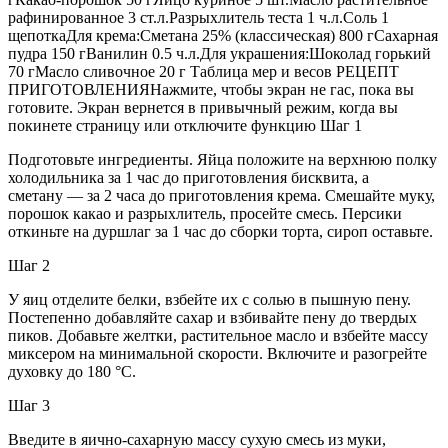
рафинированное 3 ст.л.Разрыхлитель теста 1 ч.л.Соль 1
щепоткаДля крема:Сметана 25% (классическая) 800 гСахарная
пудра 150 гВанилин 0.5 ч.л.Для украшения:Шоколад горький
70 гМасло сливочное 20 г Таблица мер и весов РЕЦЕПТ
ПРИГОТОВЛЕНИЯНажмите, чтобы экран не гас, пока вы
готовите. Экран вернется в привычный режим, когда вы
покинете страницу или отключите функцию Шаг 1
Подготовьте ингредиенты. Яйца положите на верхнюю полку
холодильника за 1 час до приготовления бисквита, а
сметану — за 2 часа до приготовления крема. Смешайте муку,
порошок какао и разрыхлитель, просейте смесь. Персики
откиньте на дуршлаг за 1 час до сборки торта, сироп оставьте.
Шаг 2
У яиц отделите белки, взбейте их с солью в пышную пену.
Постепенно добавляйте сахар и взбивайте пену до твердых
пиков. Добавьте желтки, растительное масло и взбейте массу
миксером на минимальной скорости. Включите и разогрейте
духовку до 180 °C.
Шаг 3
Введите в яично-сахарную массу сухую смесь из муки,