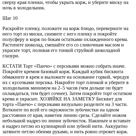
сверху края пленки, чтобы укрыть корж, и уберите миску на
ночь в холодильник.
Шаг 10
Раскройте пленку, положите на корж блюдо, переверните на
него торт из миски, снимите с него пленку и покройте
полусферу и корж по бокам остатками охлажденного крема.
Растопите шоколад, смешайте его со сливочным маслом и
украсьте торт, поливая его тонкой струйкой шоколадной
глазури.
КСТАТИ Торт «Панчо» с персиками можно собрать иначе.
Покройте кремом базовый корж. Каждый кубик бисквита
обмакните в крем и выложите на основание горкой, чередуя
их с кусочками персика. Накройте торт пленкой и уберите в
холодильник минимум на 2–5 часов (чем дольше он будет
охлаждаться, тем будет сочнее). Затем покройте торт остатком
крема и украсьте. ХОЗЯЙКЕ НА ЗАМЕТКУ Бисквит для
торта «Панчо» с персиками визуально разделите на 3 части.
Воткните по всей его окружности зубочистки на одном
расстоянии от края, наметив линию среза. Сделайте ножом
небольшой надрез по линии зубочисток. Накиньте и вставьте
в надрез петлю из кулинарной или зубной нити. Аккуратно
затяните петлю обеими руками, и нить ровно отрежет корж.