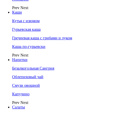
Prev
Next
Каши
Кутья с изюмом
Гурьевская каша
Гречневая каша с грибами и луком
Каша по-гурьевски
Prev
Next
Напитки
Безалкогольная Сангрия
Облепиховый чай
Смузи овощной
Капучино
Prev
Next
Салаты