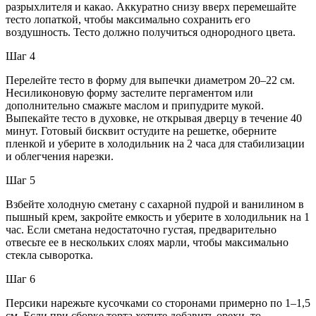
разрыхлителя и какао. Аккуратно снизу вверх перемешайте
тесто лопаткой, чтобы максимально сохранить его
воздушность. Тесто должно получиться однородного цвета.
Шаг 4
Перелейте тесто в форму для выпечки диаметром 20–22 см.
Несиликоновую форму застелите пергаментом или
дополнительно смажьте маслом и припудрите мукой.
Выпекайте тесто в духовке, не открывая дверцу в течение 40
минут. Готовый бисквит остудите на решетке, оберните
пленкой и уберите в холодильник на 2 часа для стабилизации
и облегчения нарезки.
Шаг 5
Взбейте холодную сметану с сахарной пудрой и ванилином в
пышный крем, закройте емкость и уберите в холодильник на 1
час. Если сметана недостаточно густая, предварительно
отвесьте ее в нескольких слоях марли, чтобы максимально
стекла сыворотка.
Шаг 6
Персики нарежьте кусочками со сторонами примерно по 1–1,5
см. Если при сборке торта хотите добавить орехи, то