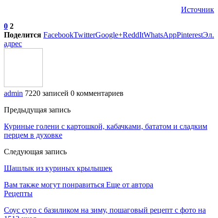
Источник
0
2
Поделится
Facebook
Twitter
Google+
ReddIt
WhatsApp
Pinterest
Эл.
адрес
admin
7220 записей
0 комментариев
Предыдущая запись
Куриные голени с картошкой, кабачками, бататом и сладким
перцем в духовке
Следующая запись
Шашлык из куриных крылышек
Вам также могут понравиться
Еще от автора
Рецепты
Соус суго с базиликом на зиму, пошаговый рецепт с фото на