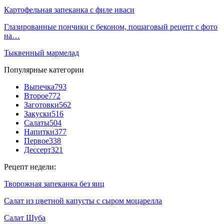
Картофельная запеканка с филе иваси
Глазированные пончики с беконом, пошаговый рецепт с фото
на…
Тыквенный мармелад
Популярные категории
Выпечка
793
Второе
772
Заготовки
562
Закуски
516
Салаты
504
Напитки
377
Первое
338
Дессерт
321
Рецепт недели:
Творожная запеканка без яиц
Салат из цветной капусты с сыром моцарелла
Салат Шуба