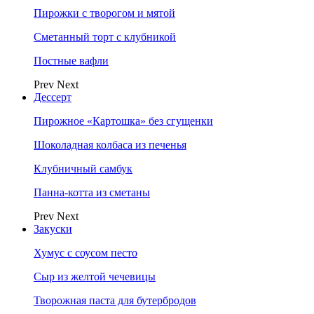
Пирожки с творогом и мятой
Сметанный торт с клубникой
Постные вафли
Prev
Next
Дессерт
Пирожное «Картошка» без сгущенки
Шоколадная колбаса из печенья
Клубничный самбук
Панна-котта из сметаны
Prev
Next
Закуски
Хумус с соусом песто
Сыр из желтой чечевицы
Творожная паста для бутербродов