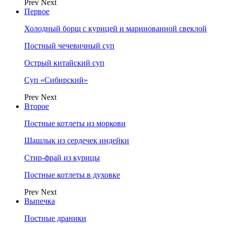
Prev
Next
Первое
Холодный борщ с курицей и маринованной свеклой
Постный чечевичный суп
Острый китайский суп
Суп «Сибирский»
Prev
Next
Второе
Постные котлеты из моркови
Шашлык из сердечек индейки
Стир-фрай из курицы
Постные котлеты в духовке
Prev
Next
Выпечка
Постные драники