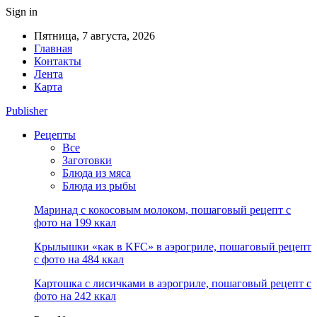
Sign in
Пятница, 7 августа, 2026
Главная
Контакты
Лента
Карта
Publisher
Рецепты
Все
Заготовки
Блюда из мяса
Блюда из рыбы
Маринад с кокосовым молоком, пошаговый рецепт с
фото на 199 ккал
Крылышки «как в KFC» в аэрогриле, пошаговый рецепт
с фото на 484 ккал
Картошка с лисичками в аэрогриле, пошаговый рецепт с
фото на 242 ккал