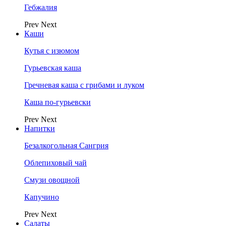
Гебжалия
Prev
Next
Каши
Кутья с изюмом
Гурьевская каша
Гречневая каша с грибами и луком
Каша по-гурьевски
Prev
Next
Напитки
Безалкогольная Сангрия
Облепиховый чай
Смузи овощной
Капучино
Prev
Next
Салаты