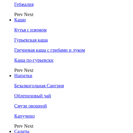
Гебжалия
Prev
Next
Каши
Кутья с изюмом
Гурьевская каша
Гречневая каша с грибами и луком
Каша по-гурьевски
Prev
Next
Напитки
Безалкогольная Сангрия
Облепиховый чай
Смузи овощной
Капучино
Prev
Next
Салаты