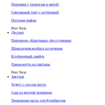
Пирожки с творогом и мятой
Сметанный торт с клубникой
Постные вафли
Prev
Next
Дессерт
Пирожное «Картошка» без сгущенки
Шоколадная колбаса из печенья
Клубничный самбук
Панна-котта из сметаны
Prev
Next
Закуски
Хумус с соусом песто
Сыр из желтой чечевицы
Творожная паста для бутербродов