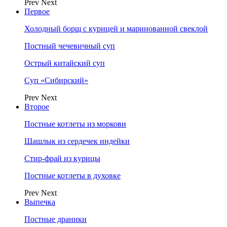
Prev
Next
Первое
Холодный борщ с курицей и маринованной свеклой
Постный чечевичный суп
Острый китайский суп
Суп «Сибирский»
Prev
Next
Второе
Постные котлеты из моркови
Шашлык из сердечек индейки
Стир-фрай из курицы
Постные котлеты в духовке
Prev
Next
Выпечка
Постные драники