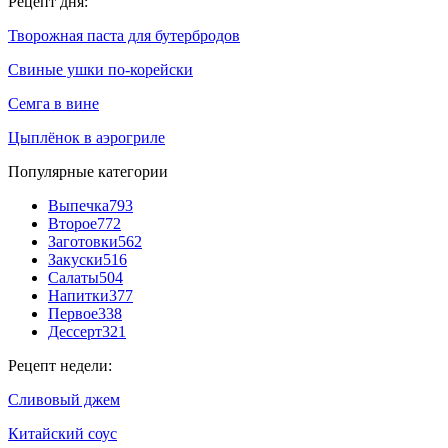
Рецепт дня:
Творожная паста для бутербродов
Свиные ушки по-корейски
Семга в вине
Цыплёнок в аэрогриле
Популярные категории
Выпечка
793
Второе
772
Заготовки
562
Закуски
516
Салаты
504
Напитки
377
Первое
338
Дессерт
321
Рецепт недели:
Сливовый джем
Китайский соус