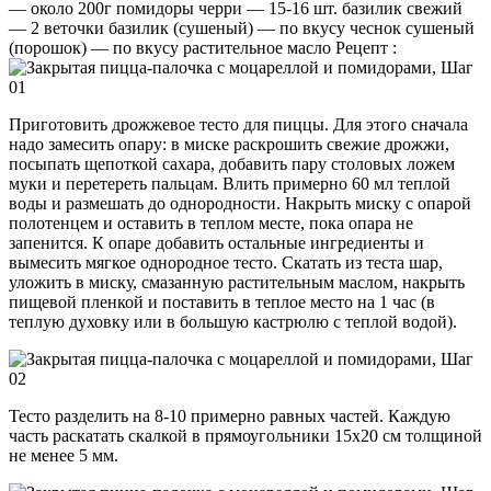
— около 200г помидоры черри — 15-16 шт. базилик свежий
— 2 веточки базилик (сушеный) — по вкусу чеснок сушеный
(порошок) — по вкусу растительное масло Рецепт :
Приготовить дрожжевое тесто для пиццы. Для этого сначала
надо замесить опару: в миске раскрошить свежие дрожжи,
посыпать щепоткой сахара, добавить пару столовых ложем
муки и перетереть пальцам. Влить примерно 60 мл теплой
воды и размешать до однородности. Накрыть миску с опарой
полотенцем и оставить в теплом месте, пока опара не
запенится. К опаре добавить остальные ингредиенты и
вымесить мягкое однородное тесто. Скатать из теста шар,
уложить в миску, смазанную растительным маслом, накрыть
пищевой пленкой и поставить в теплое место на 1 час (в
теплую духовку или в большую кастрюлю с теплой водой).
Тесто разделить на 8-10 примерно равных частей. Каждую
часть раскатать скалкой в прямоугольники 15х20 см толщиной
не менее 5 мм.