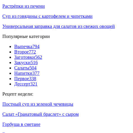
Растрёпки из печени
Суп из говядины с картофелем и чипетками
Универсальная заправка для салатов из свежих овощей
Популярные категории
Выпечка
794
Второе
772
Заготовки
562
Закуски
516
Салаты
504
Напитки
377
Первое
338
Дессерт
321
Рецепт недели:
Постный суп из зеленой чечевицы
Салат «Гранатовый браслет» с сыром
Горбуша в сметане