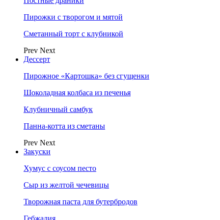
Постные драники
Пирожки с творогом и мятой
Сметанный торт с клубникой
Prev
Next
Дессерт
Пирожное «Картошка» без сгущенки
Шоколадная колбаса из печенья
Клубничный самбук
Панна-котта из сметаны
Prev
Next
Закуски
Хумус с соусом песто
Сыр из желтой чечевицы
Творожная паста для бутербродов
Гебжалия