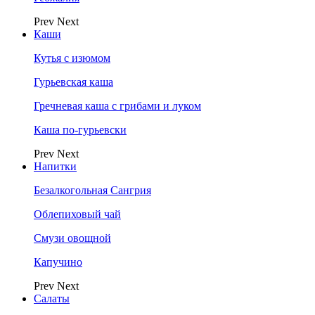
Prev
Next
Каши
Кутья с изюмом
Гурьевская каша
Гречневая каша с грибами и луком
Каша по-гурьевски
Prev
Next
Напитки
Безалкогольная Сангрия
Облепиховый чай
Смузи овощной
Капучино
Prev
Next
Салаты