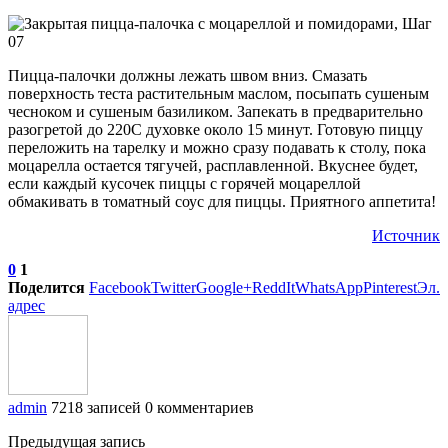
Пицца-палочки должны лежать швом вниз. Смазать
поверхность теста растительным маслом, посыпать сушеным
чесноком и сушеным базиликом. Запекать в предварительно
разогретой до 220С духовке около 15 минут. Готовую пиццу
переложить на тарелку и можно сразу подавать к столу, пока
моцарелла остается тягучей, расплавленной. Вкуснее будет,
если каждый кусочек пиццы с горячей моцареллой
обмакивать в томатный соус для пиццы. Приятного аппетита!
Источник
0
1
Поделится
Facebook
Twitter
Google+
ReddIt
WhatsApp
Pinterest
Эл.
адрес
admin
7218 записей
0 комментариев
Предыдущая запись