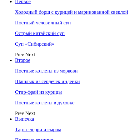
Первое
Холодный борщ с курицей и маринованной свеклой
Постный чечевичный суп
Острый китайский суп
Суп «Сибирский»
Prev
Next
Второе
Постные котлеты из моркови
Шашлык из сердечек индейки
Стир-фрай из курицы
Постные котлеты в духовке
Prev
Next
Выпечка
Тарт с черри и сыром