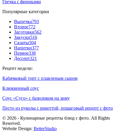
Гречка с финиками
Популярные категории
Выпечка
793
Второе
772
Заготовки
562
Закуски
516
Салаты
504
Напитки
377
Первое
338
Дессерт
321
Рецепт недели:
Кабачковый торт с плавленым сыром
Клюквенный соус
Соус «Суго» с базиликом на зиму
Песто из руколы с рикоттой, пошаговый рецепт с фото
© 2026 - Кулинарные рецепты блюд с фото. All Rights
Reserved.
Website Design:
BetterStudio