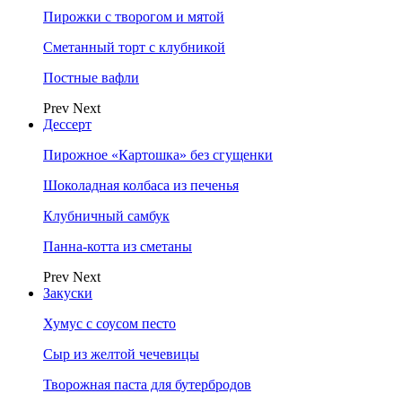
Пирожки с творогом и мятой
Сметанный торт с клубникой
Постные вафли
Prev
Next
Дессерт
Пирожное «Картошка» без сгущенки
Шоколадная колбаса из печенья
Клубничный самбук
Панна-котта из сметаны
Prev
Next
Закуски
Хумус с соусом песто
Сыр из желтой чечевицы
Творожная паста для бутербродов