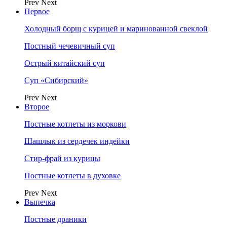
Prev
Next
Первое
Холодный борщ с курицей и маринованной свеклой
Постный чечевичный суп
Острый китайский суп
Суп «Сибирский»
Prev
Next
Второе
Постные котлеты из моркови
Шашлык из сердечек индейки
Стир-фрай из курицы
Постные котлеты в духовке
Prev
Next
Выпечка
Постные драники