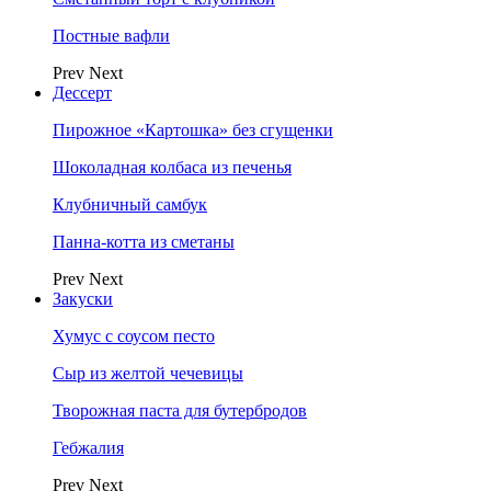
Постные вафли
Prev
Next
Дессерт
Пирожное «Картошка» без сгущенки
Шоколадная колбаса из печенья
Клубничный самбук
Панна-котта из сметаны
Prev
Next
Закуски
Хумус с соусом песто
Сыр из желтой чечевицы
Творожная паста для бутербродов
Гебжалия
Prev
Next