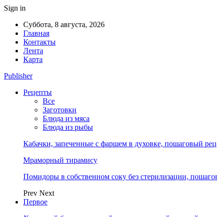
Sign in
Суббота, 8 августа, 2026
Главная
Контакты
Лента
Карта
Publisher
Рецепты
Все
Заготовки
Блюда из мяса
Блюда из рыбы
Кабачки, запеченные с фаршем в духовке, пошаговый реце
Мраморный тирамису
Помидоры в собственном соку без стерилизации, пошагов
Prev
Next
Первое