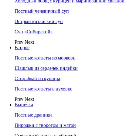
Холодный борщ с курицей и маринованной свеклой
Постный чечевичный суп
Острый китайский суп
Суп «Сибирский»
Prev
Next
Второе
Постные котлеты из моркови
Шашлык из сердечек индейки
Стир-фрай из курицы
Постные котлеты в духовке
Prev
Next
Выпечка
Постные драники
Пирожки с творогом и мятой
Сметанный торт с клубникой