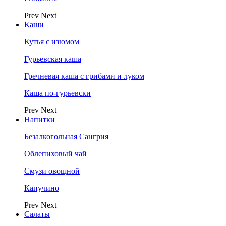
Prev
Next
Каши
Кутья с изюмом
Гурьевская каша
Гречневая каша с грибами и луком
Каша по-гурьевски
Prev
Next
Напитки
Безалкогольная Сангрия
Облепиховый чай
Смузи овощной
Капучино
Prev
Next
Салаты