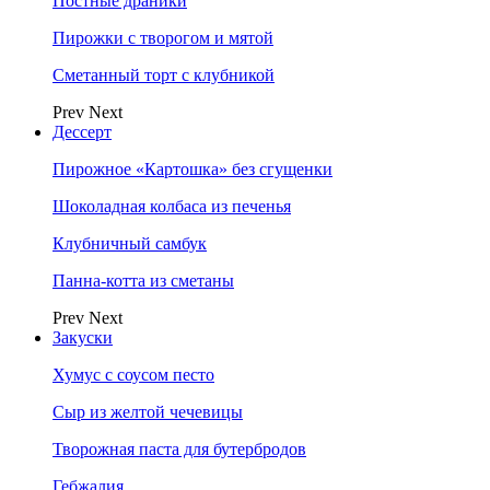
Постные драники
Пирожки с творогом и мятой
Сметанный торт с клубникой
Prev
Next
Дессерт
Пирожное «Картошка» без сгущенки
Шоколадная колбаса из печенья
Клубничный самбук
Панна-котта из сметаны
Prev
Next
Закуски
Хумус с соусом песто
Сыр из желтой чечевицы
Творожная паста для бутербродов
Гебжалия