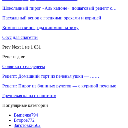
Шоколадный пирог «Аль капоне», пошаговый рецепт с…
Пасхальный венок с грецкими орехами и корицей
Компот из винограда кишмиш на зиму
Соус для спагетти
Prev
Next
1 из 1 031
Рецепт дня:
Солянка с сельдереем
Рецепт: Домашний торт из печенья ушки — ……
Рецепт: Пирог из блинных рулетов — с куриной печенью
Гречневая каша с паштетом
Популярные категории
Выпечка
794
Второе
772
Заготовки
562