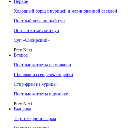
Первое
Холодный борщ с курицей и маринованной свеклой
Постный чечевичный суп
Острый китайский суп
Суп «Сибирский»
Prev
Next
Второе
Постные котлеты из моркови
Шашлык из сердечек индейки
Стир-фрай из курицы
Постные котлеты в духовке
Prev
Next
Выпечка
Тарт с черри и сыром