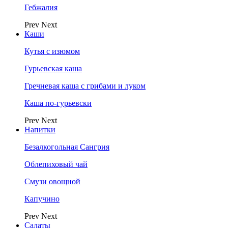
Гебжалия
Prev
Next
Каши
Кутья с изюмом
Гурьевская каша
Гречневая каша с грибами и луком
Каша по-гурьевски
Prev
Next
Напитки
Безалкогольная Сангрия
Облепиховый чай
Смузи овощной
Капучино
Prev
Next
Салаты