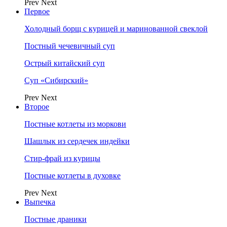
Prev
Next
Первое
Холодный борщ с курицей и маринованной свеклой
Постный чечевичный суп
Острый китайский суп
Суп «Сибирский»
Prev
Next
Второе
Постные котлеты из моркови
Шашлык из сердечек индейки
Стир-фрай из курицы
Постные котлеты в духовке
Prev
Next
Выпечка
Постные драники