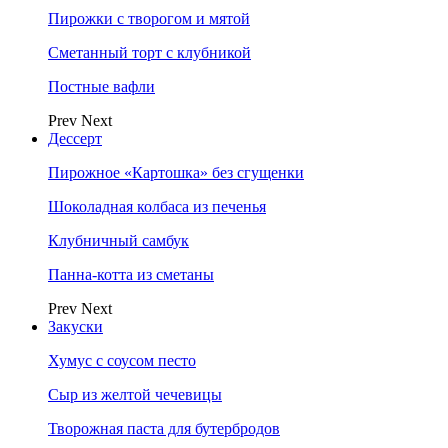
Пирожки с творогом и мятой
Сметанный торт с клубникой
Постные вафли
Prev
Next
Дессерт
Пирожное «Картошка» без сгущенки
Шоколадная колбаса из печенья
Клубничный самбук
Панна-котта из сметаны
Prev
Next
Закуски
Хумус с соусом песто
Сыр из желтой чечевицы
Творожная паста для бутербродов