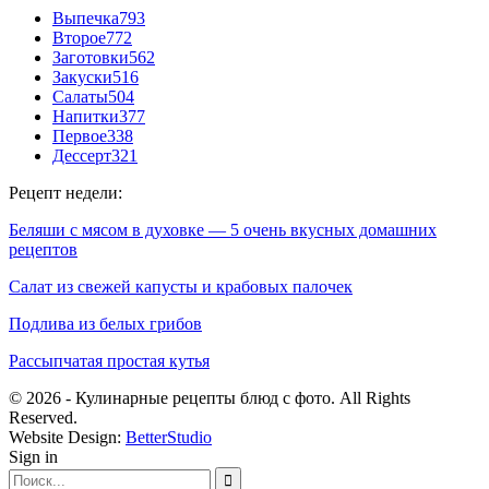
Выпечка
793
Второе
772
Заготовки
562
Закуски
516
Салаты
504
Напитки
377
Первое
338
Дессерт
321
Рецепт недели:
Беляши с мясом в духовке — 5 очень вкусных домашних
рецептов
Салат из свежей капусты и крабовых палочек
Подлива из белых грибов
Рассыпчатая простая кутья
© 2026 - Кулинарные рецепты блюд с фото. All Rights
Reserved.
Website Design:
BetterStudio
Sign in