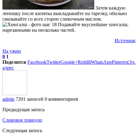
Затем каждую
лепешку после кипятка выкладывайте на тарелку, обильно
смазывайте со всех сторон сливочным маслом.
Подавайте вкуснейшие хингалш,
нарезанными на несколько частей.
Источник
На ужин
0
1
Поделится
Facebook
Twitter
Google+
ReddIt
WhatsApp
Pinterest
Эл.
адрес
admin
7201 записей
0 комментариев
Предыдущая запись
Сливовое повидло
Следующая запись