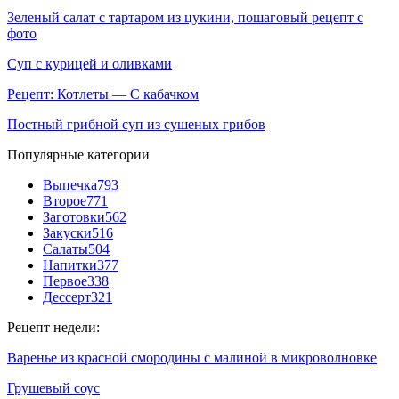
Зеленый салат с тартаром из цукини, пошаговый рецепт с
фото
Суп с курицей и оливками
Рецепт: Котлеты — С кабачком
Постный грибной суп из сушеных грибов
Популярные категории
Выпечка
793
Второе
771
Заготовки
562
Закуски
516
Салаты
504
Напитки
377
Первое
338
Дессерт
321
Рецепт недели:
Варенье из красной смородины с малиной в микроволновке
Грушевый соус