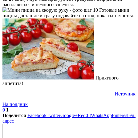
расплавиться и немного запечься.
Готовые мини
пиццы достаньте и сразу подавайте на стол, пока сыр тянется.
Приятного
аппетита!
Источник
На полдник
0
1
Поделится
Facebook
Twitter
Google+
ReddIt
WhatsApp
Pinterest
Эл.
адрес