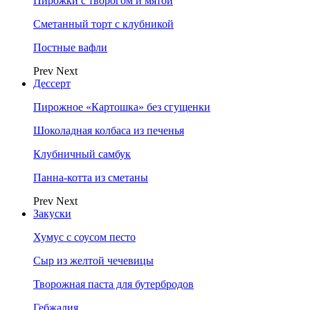
Пирожки с творогом и мятой
Сметанный торт с клубникой
Постные вафли
Prev
Next
Дессерт
Пирожное «Картошка» без сгущенки
Шоколадная колбаса из печенья
Клубничный самбук
Панна-котта из сметаны
Prev
Next
Закуски
Хумус с соусом песто
Сыр из желтой чечевицы
Творожная паста для бутербродов
Гебжалия