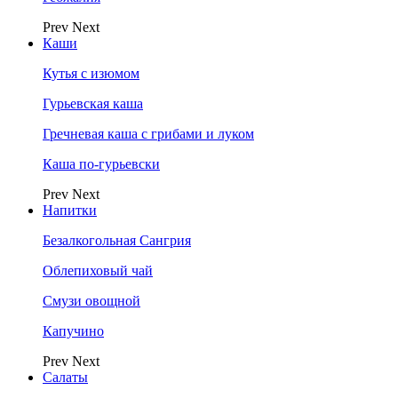
Prev
Next
Каши
Кутья с изюмом
Гурьевская каша
Гречневая каша с грибами и луком
Каша по-гурьевски
Prev
Next
Напитки
Безалкогольная Сангрия
Облепиховый чай
Смузи овощной
Капучино
Prev
Next
Салаты