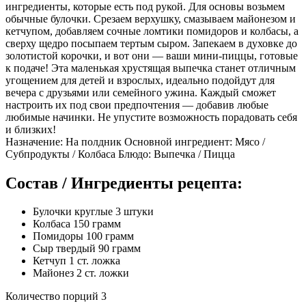
ингредиенты, которые есть под рукой. Для основы возьмем
обычные булочки. Срезаем верхушку, смазываем майонезом и
кетчупом, добавляем сочные ломтики помидоров и колбасы, а
сверху щедро посыпаем тертым сыром. Запекаем в духовке до
золотистой корочки, и вот они — ваши мини-пиццы, готовые
к подаче! Эта маленькая хрустящая выпечка станет отличным
угощением для детей и взрослых, идеально подойдут для
вечера с друзьями или семейного ужина. Каждый сможет
настроить их под свои предпочтения — добавив любые
любимые начинки. Не упустите возможность порадовать себя
и близких!
Назначение: На полдник Основной ингредиент: Мясо /
Субпродукты / Колбаса Блюдо: Выпечка / Пицца
Состав / Ингредиенты рецепта:
Булочки круглые 3 штуки
Колбаса 150 грамм
Помидоры 100 грамм
Сыр твердый 90 грамм
Кетчуп 1 ст. ложка
Майонез 2 ст. ложки
Количество порций 3