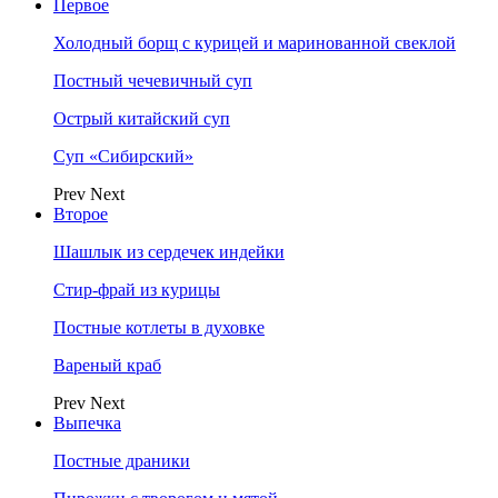
Первое
Холодный борщ с курицей и маринованной свеклой
Постный чечевичный суп
Острый китайский суп
Суп «Сибирский»
Prev
Next
Второе
Шашлык из сердечек индейки
Стир-фрай из курицы
Постные котлеты в духовке
Вареный краб
Prev
Next
Выпечка
Постные драники