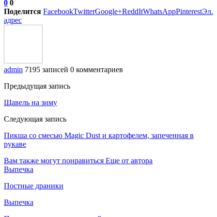
0
0
Поделится
Facebook
Twitter
Google+
ReddIt
WhatsApp
Pinterest
Эл.
адрес
admin
7195 записей
0 комментариев
Предыдущая запись
Щавель на зиму
Следующая запись
Пикша со смесью Mаgic Dust и картофелем, запеченная в
рукаве
Вам также могут понравиться
Еще от автора
Выпечка
Постные драники
Выпечка