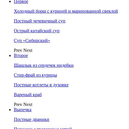
Первое
Холодный борщ с курицей и маринованной свеклой
Постный чечевичный суп
Острый китайский суп
Суп «Сибирский»
Prev
Next
Второе
Шашлык из сердечек индейки
Стир-фрай из курицы
Постные котлеты в духовке
Вареный краб
Prev
Next
Выпечка
Постные драники