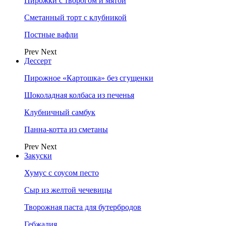
Пирожки с творогом и мятой
Сметанный торт с клубникой
Постные вафли
Prev
Next
Дессерт
Пирожное «Картошка» без сгущенки
Шоколадная колбаса из печенья
Клубничный самбук
Панна-котта из сметаны
Prev
Next
Закуски
Хумус с соусом песто
Сыр из желтой чечевицы
Творожная паста для бутербродов
Гебжалия