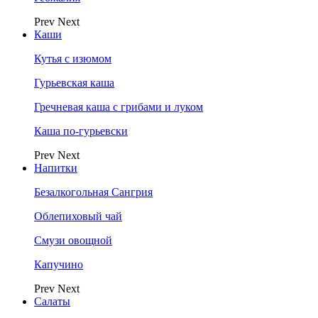
Prev
Next
Каши
Кутья с изюмом
Гурьевская каша
Гречневая каша с грибами и луком
Каша по-гурьевски
Prev
Next
Напитки
Безалкогольная Сангрия
Облепиховый чай
Смузи овощной
Капучино
Prev
Next
Салаты