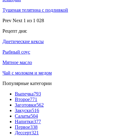
Тушеная телятина с подливкой
Prev
Next
1 из 1 028
Рецепт дня:
Диетические кексы
Рыбный соус
Мятное масло
Чай с молоком и медом
Популярные категории
Выпечка
793
Второе
771
Заготовки
562
Закуски
516
Салаты
504
Напитки
377
Первое
338
Дессерт
321