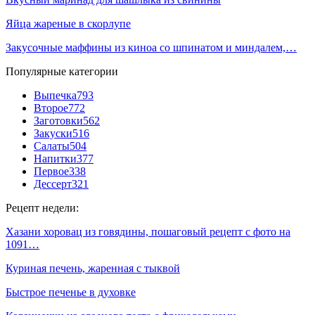
Яйца жареные в скорлупе
Закусочные маффины из киноа со шпинатом и миндалем,…
Популярные категории
Выпечка
793
Второе
772
Заготовки
562
Закуски
516
Салаты
504
Напитки
377
Первое
338
Дессерт
321
Рецепт недели:
Хазани хоровац из говядины, пошаговый рецепт с фото на
1091…
Куриная печень, жаренная с тыквой
Быстрое печенье в духовке