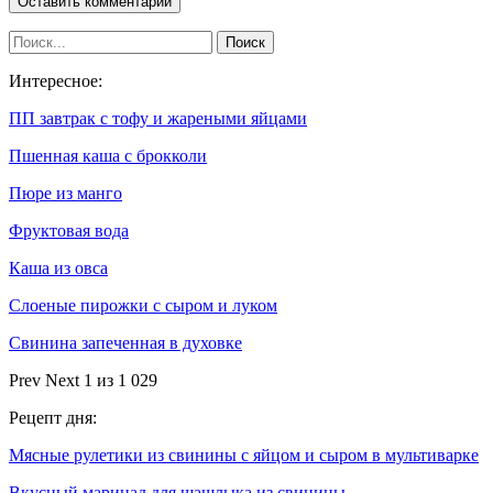
Интересное:
ПП завтрак с тофу и жареными яйцами
Пшенная каша с брокколи
Пюре из манго
Фруктовая вода
Каша из овса
Слоеные пирожки с сыром и луком
Свинина запеченная в духовке
Prev
Next
1 из 1 029
Рецепт дня:
Мясные рулетики из свинины с яйцом и сыром в мультиварке
Вкусный маринад для шашлыка из свинины