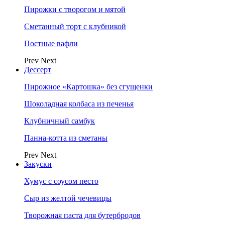
Пирожки с творогом и мятой
Сметанный торт с клубникой
Постные вафли
Prev
Next
Дессерт
Пирожное «Картошка» без сгущенки
Шоколадная колбаса из печенья
Клубничный самбук
Панна-котта из сметаны
Prev
Next
Закуски
Хумус с соусом песто
Сыр из желтой чечевицы
Творожная паста для бутербродов