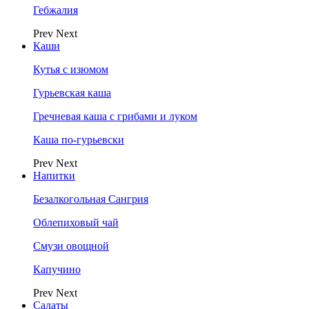
Гебжалия
Prev
Next
Каши
Кутья с изюмом
Гурьевская каша
Гречневая каша с грибами и луком
Каша по-гурьевски
Prev
Next
Напитки
Безалкогольная Сангрия
Облепиховый чай
Смузи овощной
Капучино
Prev
Next
Салаты