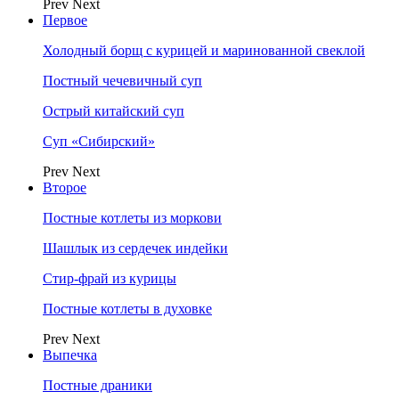
Prev
Next
Первое
Холодный борщ с курицей и маринованной свеклой
Постный чечевичный суп
Острый китайский суп
Суп «Сибирский»
Prev
Next
Второе
Постные котлеты из моркови
Шашлык из сердечек индейки
Стир-фрай из курицы
Постные котлеты в духовке
Prev
Next
Выпечка
Постные драники