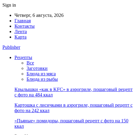
Sign in
Четверг, 6 августа, 2026
Главная
Контакты
Лента
Карта
Publisher
Рецепты
Все
Заготовки
Блюда из мяса
Блюда из рыбы
Крылышки «как в KFC» в аэрогриле, пошаговый рецепт
с фото на 484 ккал
Картошка с лисичками в аэрогриле, пошаговый рецепт с
фото на 242 ккал
«Пьяные» помидоры, пошаговый рецепт с фото на 150
ккал